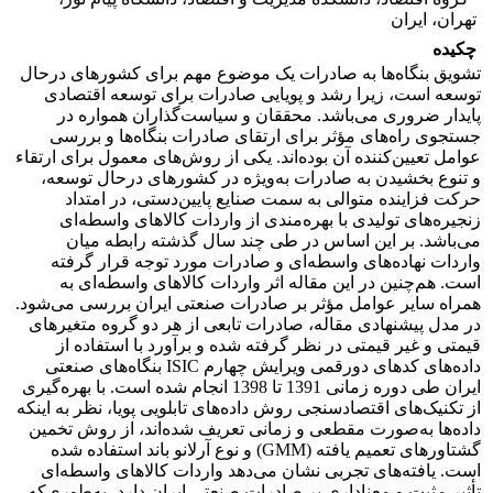
تهران، ایران
چکیده
تشویق بنگاه‌ها به صادرات یک موضوع مهم برای کشورهای درحال
توسعه است، زیرا رشد و پویایی صادرات برای توسعه اقتصادی
پایدار ضروری می‌باشد. محققان و سیاست‌گذاران همواره در
جستجوی راه‌های مؤثر برای ارتقای صادرات بنگاه‌ها و بررسی
عوامل تعیین‌کننده آن بوده‌اند. یکی از روش‌های معمول برای ارتقاء
و تنوع بخشیدن به صادرات به‌ویژه در کشورهای درحال توسعه،
حرکت فزاینده متوالی به سمت صنایع پایین‌دستی، در امتداد
زنجیره‌های تولیدی با بهره‌مندی از واردات کالاهای واسطه‌ای
می‌باشد. بر این اساس در طی چند سال گذشته رابطه میان
واردات نهاده‌های واسطه‌ای و صادرات مورد توجه قرار گرفته
است. هم‌چنین در این مقاله اثر واردات کالاهای واسطه‌ای به
همراه سایر عوامل مؤثر بر صادرات صنعتی ایران بررسی می‌شود.
در مدل پیشنهادی مقاله، صادرات تابعی از هر دو گروه متغیرهای
قیمتی و غیر قیمتی در نظر گرفته شده‌ و برآورد با استفاده از
داده‌های کدهای دورقمی ویرایش چهارم ISIC بنگاه‌های صنعتی
ایران طی دوره زمانی 1391 تا 1398 انجام شده است. با بهره‌گیری
از تکنیک‌های اقتصادسنجی روش داده‌های تابلویی پویا، نظر به اینکه
داده‌ها به‌صورت مقطعی و زمانی تعریف شده‌اند، از روش تخمین
گشتاورهای تعمیم یافته (GMM) و نوع آرلانو باند استفاده شده
است. یافته‌های تجربی نشان می‌دهد واردات کالاهای واسطه‌ای
تأثیر مثبت و معناداری بر صادرات صنعتی ایران دارد، به‌طوری‌که