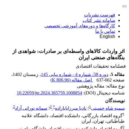
فهرست نشریات
سامانه نشر کتاب
کارگاه‌ها و دوره‌های آموزشی تخصصی
تماس با ما
English
اثر واردات کالاهای واسطه‌ای بر صادرات: شواهدی از
بنگاه‌های صنعتی ایران
فصلنامه تحقیقات اقتصادی
مقاله 5
،
دوره 58، شماره 4 - شماره پیاپی 145
، زمستان 1402
،
صفحه
637-662
اصل مقاله (
806.96 K
)
نوع مقاله: مقاله پژوهشی
شناسه دیجیتال (DOI):
10.22059/jte.2024.365759.1008854
نویسندگان
2
2
*
1
سمیه شاه حسینی
؛
نادیا میرزابابازاده
؛
سمانه نورانی آزاد
1
گروه اقتصاد بازرگانی، دانشکده اقتصاد، دانشگاه علامه
طباطبائی، تهران، ایران
2
گروه اقتصاد، دانشکده مدیریت و اقتصاد، دانشگاه پیام نور،