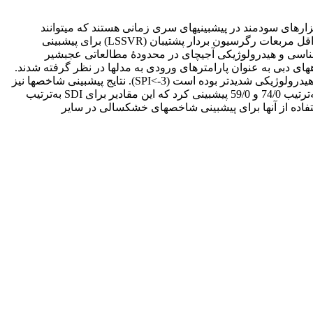
ارهای سودمند در پیش‏بینی‏های سری زمانی هستند که می‏توانند
پیش‏بینی مناسبی بدون داشتن اطلاعات اساسی از یک سامانه ارائه دهند. بنابراین، در این تحقیق از مدل‏های شبکۀ عصبی‌ فازی (ANFIS) و حداقل مربعات رگرسیون بردار پشتیبان (LSSVR) برای پیش‏بینی
برای یک دوره (1380-1398) استفاده شد. از ایستگاه‏های هواشناسی و هیدرولوژیکی آجی‏چای در محدودۀ مطالعاتی عجب‏شیر
ای محاسبۀ شاخص‏های خشک‏سالی SPI و SDI استفاده شد. به منظور پیش‏بینی شاخص SPI داده‏های بارش و برای شاخص SDI داده‏های دبی به ‏عنوان پارامترهای ورودی به مدل‏ها در نظر گرفته شدند.
نتایج شاخص‏های خشک‏سالی نشان داد طی دورۀ مورد بررسی، طی سال‏های 1385-1390 خشک‏سالی هواشناسی و از 1386 تا 1390 خشک‏سالی هیدرولوژیکی شدیدتر بوده است (SPI<-3). نتایج پیش‏بینی شاخص‏ها نیز
نشان داد عملکرد مدل LS-SVR بهتر از ANFIS در هر دو شاخص بوده است. LS-SVR با شاخص ارزیابی خطای RMSE و MAPE برای SPI به‌ترتیب 74/0 و 59/0 پیش‏بینی کرد که این مقادیر برای SDI به‌ترتیب
استفاده از آن‏ها برای پیش‏بینی شاخص‏های خشک‏سالی در سایر