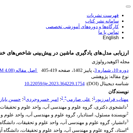
فهرست نشریات
سامانه نشر کتاب
کارگاه‌ها و دوره‌های آموزشی تخصصی
تماس با ما
English
ارزیابی مدل‌های یادگیری ماشین در پیش‌بینی شاخص‌های 
مجله اکوهیدرولوژی
دوره 10، شماره 3
، پاییز 1402
، صفحه
405-419
اصل مقاله (
4.08 M
نوع مقاله: پژوهشی
شناسه دیجیتال (DOI):
10.22059/ije.2023.364229.1754
نویسندگان
3
2
*
1
مهتاب فرامرزپور
؛
علی صارمی
؛
امیر خسروجردی
؛
حسین بابازا
1
دانشجوی دکتری، گروه علوم و مهندسی آب، واحد علوم و تحقیقات، دا
2
نویسندة مسئول، استادیار، گروه علوم و مهندسی‌ آب، واحد علوم و تح
3
دانشیار، گروه علوم و مهندسی‌ آب، واحد علوم و تحقیقات، دانشگاه آز
4
استاد، گروه علوم و مهندسی‌ آب، واحد علوم و تحقیقات، دانشگاه آزاد