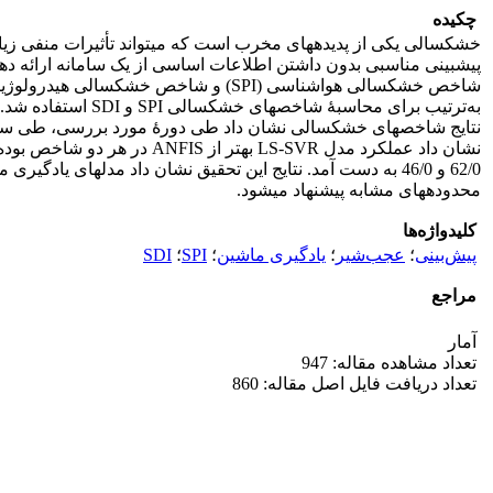
چکیده
خشک‏سالی یکی از پدیده‏های مخرب است که می‏تواند تأثیرات منفی زیادی
62/0 و 46/0 به دست آمد. نتایج این تحقیق نشان داد مدل‏های 
محدوده‏های مشابه پیشنهاد می‏شود.
کلیدواژه‌ها
پیش‌بینی
؛
عجب‌شیر
؛
یادگیری ماشین
؛
SPI
؛
SDI
مراجع
آمار
تعداد مشاهده مقاله: 947
تعداد دریافت فایل اصل مقاله: 860