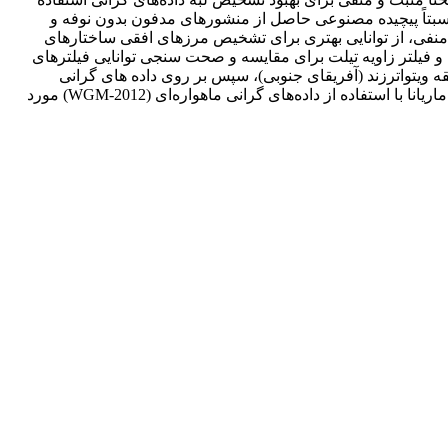
 برای مدل گرانی نسبتاً پیچیده مصنوعی حاصل از منشورهای مدفون بدون نوفه و
 منفی، از توانایی بهتری برای تشخیص مرزهای افقی ساختارهای
و فیلتر زاویه تیلت برای مقایسه و صحت سنجی توانایی فیلترهای
اده های واقعی یک معدن طلا واقع در منطقه ویتواترزند (آفریقای جنوبی)، سپس بر روی داده های گرانی
مربوط به گنبد نمکی آجی‌چای واقع در استان آذربایجان‌شرقی (ایران) و در پایان برای تعیین موقعیت ساختارهای مدفون محدوده درازگودال ماریانا با استفاده از داده‌های گرانی ماهواره‌ای (WGM-2012) مورد