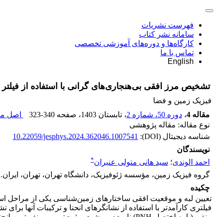
فهرست نشریات
سامانه نشر کتاب
کارگاه‌ها و دوره‌های آموزشی تخصصی
تماس با ما
English
تشخیص مرز افقی بی‌هنجاری‌ها‌ی گرانی با استفاده از فیلتر انح
فیزیک زمین و فضا
مقاله 4
،
دوره 50، شماره 2
، تابستان 1403
، صفحه
323-340
اصل مقا
نوع مقاله: مقاله پژوهشی
شناسه دیجیتال (DOI):
10.22059/jesphys.2024.362046.1007541
نویسندگان
*
احمد الوندی
؛
سید هانی متولی عنبران
گروه فیزیک زمین، مؤسسه ژئوفیزیک، دانشگاه تهران، تهران، ایران.
چکیده
تعیین لبه و موقعیت افقی ساختارهای زمین‌شناسی یکی از مراحل اساسی
فیلتری کارآمدتر با استفاده از نشانگرهای انحنا و ترکیبات آنها ب
منفی (یا به اختصار PNH) نامیده می‌شود، مثبت‌ترین