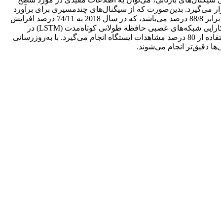
اده‌های ایستگاه P038 در منطقه نیومکزیکو مورد استفاده قرار می‌گیرد. بدین‌صورت که از سیگنال‌های چندمسیری برای برآورد
تغییرات رطوبت خاک در طول چهار سال، از 2017 تا 2020 استفاده می‌شود. طبق برآورد انجام شده سطح محتوای حجمی آب در سال 2017، برابر 88/8 درصد می‌باشد، که در سال 2018 به 74/11 درصد افزایش
می‌یابد. سپس اندکی کاهش یافته و در سال 2019 به 88/10 درصد رسیده و نهایتاً در سال 2020 به 49/12 درصد افزایش می‌یابد. در این مقاله کارایی شبکه‌های عصبی حافظه طولانی کوتاه‌مدت (LSTM) در
پیش‌بینی سری زمانی رطوبت حجمی خاک به‌دست آمده از تداخل سیگنال‌های بازتابی GNSS مورد ارزیابی قرار می‌گیرد. آموزش مدل با استفاده از 80 درصد مشاهدات ایستگاه انجام می‌گیرد. با به‌روزرسانی