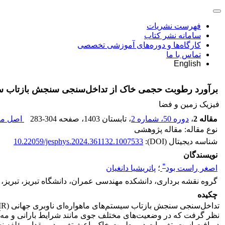
فهرست نشریات
سامانه نشر کتاب
کارگاه‌ها و دوره‌های آموزشی تخصصی
تماس با ما
English
برآورد رطوبت حجمی خاک از تداخل‌سنجی سنجش بازتاب سیس
فیزیک زمین و فضا
مقاله 2
،
دوره 50، شماره 2
، تابستان 1403
، صفحه
283-304
اصل مقا
نوع مقاله: مقاله پژوهشی
شناسه دیجیتال (DOI):
10.22059/jesphys.2024.361132.1007533
نویسندگان
*
اصغر راست بود
؛
پاتریشیا دانغیان
گروه نقشه برداری، دانشکده مهندسی عمران، دانشگاه تبریز، تبریز، ا
چکیده