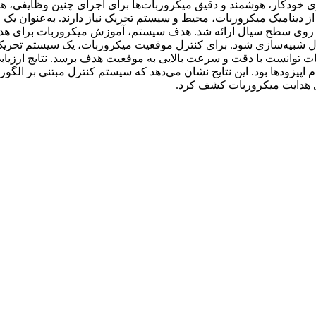
و ناوبری خودکار، هوشمند و دقیق میکروربات‌ها برای اجرای چنین وظ
ز دینامیک میکروربات، محیط و سیستم تحریک نیاز دارند. به‌عنوان یک ر
 روی سطح سیال ارائه شد. هدف سیستم، آموزش میکروربات برای هدا
 شبیه‌سازی شود. برای کنترل موقعیت میکروربات، یک سیستم تحریک م
ت توانست با دقت و سرعت بالایی به موقعیت هدف برسد. نتایج ارزیاب
با میانگین پاداش 02/39 از 40، و انحراف معیار 71/0 در تمام اپیزودها بود. این نتایج نشان می‌دهد که
ای هدایت میکروربات کشف کرد.