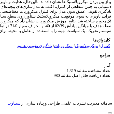
و از بین بردن میکروپلاستیک‌ها نشان داده‌اند. بااین‌حال، هدایت 
دستیابی به چنین سطحی از کنترل، اغلب به مدل‌سازی‌های پیچیده‌ای ا
یادگیری تقویتی عمیق بدون مدل برای کنترل میکروربات مغناطیسی
فرآیند ناوبری به سوی موقعیت میکروپلاستیک شناور روی سطح سیال
تک‌محوره ساخته شد. نتایج آموزش میکروربات نشان داد که میکروربا
نقطه هدف 
سیستم تحریک، یک سیاست بهینه را با استفاده از تعامل با محیط بر
کلیدواژه‌ها
کنترل
؛
میکروپلاستیک
؛
میکروربات
؛
یادگیری تقویتی عمیق
مراجع
آمار
تعداد مشاهده مقاله: 1,319
تعداد دریافت فایل اصل مقاله: 980
سامانه مدیریت نشریات علمی.
طراحی و پیاده سازی از
سیناوب