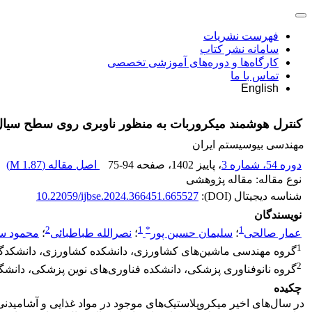
فهرست نشریات
سامانه نشر کتاب
کارگاه‌ها و دوره‌های آموزشی تخصصی
تماس با ما
English
کنترل هوشمند میکروربات به منظور ناوبری روی سطح سیال و 
مهندسی بیوسیستم ایران
دوره 54، شماره 3
، پاییز 1402
، صفحه
75-94
اصل مقاله (
1.87 M
)
نوع مقاله: مقاله پژوهشی
شناسه دیجیتال (DOI):
10.22059/ijbse.2024.366451.665527
نویسندگان
2
1
*
1
عمار صالحی
؛
سلیمان حسین پور
؛
نصرالله طباطبائی
؛
محمود سل
1
گروه مهندسی ماشین‌های کشاورزی، دانشکده کشاورزی، دانشکدگان 
2
گروه نانوفناوری پزشکی، دانشکده فناوری‌های نوین پزشکی، دانشگا
چکیده
در سال‌های اخیر میکروپلاستیک‌های موجود در مواد غذایی و آشامیدن