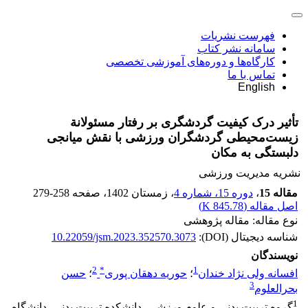
فهرست نشریات
سامانه نشر کتاب
کارگاه‌ها و دوره‌های آموزشی تخصصی
تماس با ما
English
تأثیر درک کیفیت گردشگری بر رفتار مسئولانة
زیست‌محیطی گردشگران ورزشی با نقش میانجی
دلبستگی به مکان
نشریه مدیریت ورزشی
مقاله 15
،
دوره 15، شماره 4
، زمستان 1402
، صفحه
279-258
اصل مقاله (
845.78 K
)
نوع مقاله: مقاله پژوهشی
شناسه دیجیتال (DOI):
10.22059/jsm.2023.352570.3073
نویسندگان
2
*
1
افسانه ولی نژاد خندان
؛
حوریه دهقان پوری
؛
حسن
3
بحرالعلوم
1
گروه تربیت بدنی و علوم ورزشی، دانشکده تربیت بدنی، دانشگاه