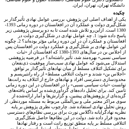
دانشگاه تهران، تهران، ایران.
چکیده
یکی از اهداف اصلی این پژوهش، بررسی عوامل نهادی تأثیرگذار بر
شکل‌گیری دولت و عملکرد آن در افغانستان در دوره زمانی 1393-
1380 است. ازاین‌رو تلاش شده است تا به دو پرسش پژوهشی زیر
پاسخ داده شود: 1. چه عوامل نهادی در شکل‌گیری دولت در
افغانستان و عملکرد آن در این دوره زمانی مؤثر بوده‌اند؟ 2. چگونه
این عوامل نهادی بر شکل‌گیری و عملکرد دولت در افغانستان پس
از اجلاس بن در سال‌های 1393-1380 که افغانستان از «ثبات
سیاسی نسبی» بهره‌مند شد، تأثیر داشته‌اند؟ در فرضیه پژوهشی
استدلال می‌شود که عوامل نهادی سبب‌ساز موفقیت ذی‌نفعان
برای تشکیل ائتلاف مسلط از میان نهاد‌های تأثیرگذار ‌‌بر توافق‌
«اجلاس بن» شدند و «دولت ائتلافی مسلط» از راه رانتیریسم و
محدودسازی دسترسی افراد و نهادهای خارج از ائتلاف به رانت‌ها
توانست «ثبات سیاسی نسبی» را در افغانستان در این دوره زمانی
تأمین کند. برای تحلیل داده‌های گردآوری‌شده بر اساس یافته‌های
گزیده‌ای از پژوهش‌های پیشین، و گزارش‌ها و آمار ارائه‌‌شده از
سوی مراکز معتبر ملی و بین‌المللی مربوط به مسئله موردنظر، از
روش تحلیل نهادی استفاده شد. چارچوب نظری پژوهش بر پایه
نظریه نهادگرایانه داگلاس نورث برای بررسی نظام‌های دسترسی
محدود قرار داده شد. دولت در این نظام‌ها حاصل شکل‌گیری
ائتلافی مسلط بر پایه منطق توزیع رانت است و رفتار نهاد‌ها
پیش‌بینی‌شدنی و بر نوعی تعامل سودآور استوار است. به‌عبارت