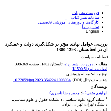
فهرست نشریات
سامانه نشر کتاب
کارگاه‌ها و دوره‌های آموزشی تخصصی
تماس با ما
English
بررسی عوامل نهادی مؤثر بر شکل‌گیری دولت و عملکرد
آن در افغانستان، 1393-1380
فصلنامه سیاست
مقاله 7
،
دوره 53، شماره 2
، تابستان 1402
، صفحه
398-369
اصل مقاله (
590.51 K
)
نوع مقاله: مقاله پژوهشی
شناسه دیجیتال (DOI):
10.22059/jpq.2023.354224.1008034
نویسندگان
2
1
*
ابراهیم متقی
؛
محمد رضا ناصری
1
استاد، گروه علوم سیاسی، دانشکده حقوق و علوم سیاسی،
دانشگاه تهران، تهران، ایران.
2
دانشجوی دکتری علوم سیاسی، دانشکده حقوق و علوم سیاسی،