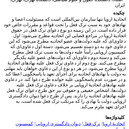
ایران
چکیده
اتحادیۀ اروپا تنها سازمان بین‌المللی است که مسئولیت اعضا و
نهادهای خود به سبب ترک فعل را تحت قواعد و مقررات خاص خود
قرار داده است. در این زمینه دو نوع دعوای ترک فعل در حقوق
اتحادیۀ اروپا در مراجع قضایی این اتحادیه مطرح می‌شود؛ اول
دعاوی‌ای که علیه دولت‌های عضو اتحادیه مطرح می‌شود که این
دعاوی خود به دو دسته تقسیم می‌شود. دستة اول دعاوی‌ای که
کمیسیون اروپایی رأساً علیه دولت‌ها به سبب ترک فعل مطرح
می‌کند و دستة دوم دعاوی‌ای که دولت‌های عضو علیه یکدیگر
مطرح می‌کنند. نوع دوم از دعاوی ترک فعل علیه نهادهای اتحادیۀ
اروپا مطرح می‌شود. در هر دو نوع از این دعاوی خواهان باید مهلتی
به دولت یا نهادهای اتحادیه برای اجرای تعهد یا پاسخگویی اعطا کند
و در صورت عدم پاسخگویی علیه خوانده طرح دعوا کند. در دعاوی
علیه نهادهای اتحادیۀ اروپایی بر خلاف دعاوی ترک فعل علیه
دولت‌ها، اشخاص حقیقی و حقوقی نیز حق طرح دعوای ترک فعل
علیه نهادهای اتحادیه را دارند. پس از طرح دعوا دیوان دادگستری
اروپایی دولت یا نهادی را که مرتکب ترک فعل شده است، به
اجرای تعهد ملزم می‌کند.
کلیدواژه‌ها
اتحادیۀ اروپا
؛
ترک فعل
؛
دیوان دادگستری اروپایی
؛
کمیسیون