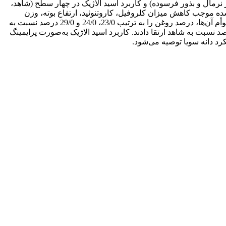
رمال و بذور فرسوده) و کاربرد اسید الاژیک در چهار سطح (شاهد،
در لیتر) بود. نتایج نشان داد که پیری تسریع شده موجب کاهش میزان کلروفیل، کاروتنوئید، ارتفاع بوته، وزن
خشک برگ و ساقه، درصد روغن و عملکرد دانه نسبت به شاهد شد. استفاده از اسید الاژیک به‌صورت پرایمینگ، محلول‌پاشی برگی و ترکیب توأم آن‌ها، درصد روغن را به ترتیب 23/0، 24/0 و 29/0 درصد نسبت به
داد. پرایمینگ، محلول‌پاشی و کاربرد توأم پرایمینگ و محلول‌پاشی با اسید الاژیک به‌ترتیب عملکرد دانه را 59/23 ، 23/23 و 48/55 درصد نسبت به شاهد ارتقا دادند. کاربرد اسید الاژیک به‌صورت پرایمینگ
د دانه سویا توصیه می‌شود.