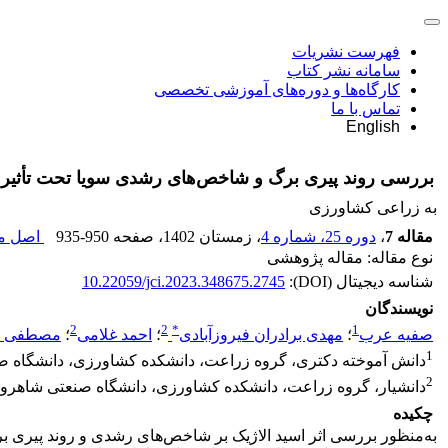
فهرست نشریات
سامانه نشر کتاب
کارگاه‌ها و دوره‌های آموزشی تخصصی
تماس با ما
English
بررسی روند پیری برگ و شاخص‌های رشدی سویا تحت تأثیر اس
به زراعی کشاورزی
مقاله 7
،
دوره 25، شماره 4
، زمستان 1402
، صفحه
935-950
اصل مق
نوع مقاله: مقاله پژوهشی
شناسه دیجیتال (DOI):
10.22059/jci.2023.348675.2745
نویسندگان
2
2
*
1
صفیه عرب
؛
مهدی برادران فیروزآبادی
؛
احمد غلامی
؛
مصطفی ح
1
دانش آموخته دکتری، گروه زراعت، دانشکده کشاورزی، دانشگاه صن
2
دانشیار، گروه زراعت، دانشکده کشاورزی، دانشگاه صنعتی شاهرود.
چکیده