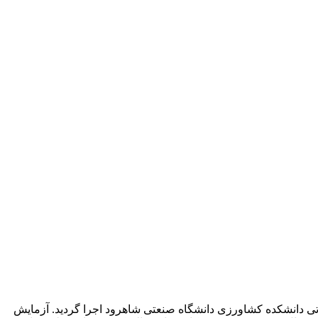
‌های رشدی و روند پیری برگ در گیاه سویا، آزمایشی طی دو سال 1398 و 1399 در مزرعه تحقیقاتی دانشکده کشاورزی دانشگاه صنعتی شاهرود اجرا گردید. آزمایش