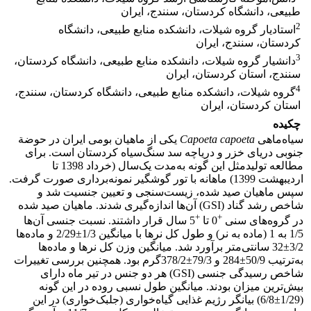
طبیعی، دانشگاه کردستان، سنندج، ایران
2
استادیار گروه شیلات، دانشکده منابع طبیعی، دانشگاه
کردستان، سنندج، ایران
3
دانشیار گروه شیلات، دانشکده منابع طبیعی، دانشگاه کردستان،
سنندج، استان کردستان، ایران
4
گروه شیلات، دانشکده منابع طبیعی، دانشگاه کردستان، سنندج،
استان کردستان، ایران
چکیده
سیاه‌ماهی
Capoeta capoeta
یکی از ماهیان بومی ایران در حوضة
جنوبی دریای خزر و دریاچه سد سنگ‌سیاه کردستان است. برای
مطالعه تولیدمثل این گونه به‌مدت یک‌سال (خرداد 1398 تا
اردیبهشت 1399) ماهانه با تور گوشگیر نمونه‌برداری صورت گرفت.
سپس ماهیان صید شده، زیست‌سنجی و تعیین جنسیت شد و
شاخص رشد گناد (GSI) آن‌ها اندازه‌گیری شدند. ماهیان صید شده
+
+
در گروه‌های سنی
0 تا
5 سال قرار داشتند. نسبت جنسی آن‌ها
1/5 به 1 (ماده به نر) و طول کل نرها با میانگین 1/3±2/29 و ماده‌ها
3/2±32 سانتی‌متر برآورد شد. میانگین وزن کل نرها و ماده‌ها
به‌ترتیب 50/9±284 و 79/3±378/2گرم بود. همچنین بررسی تغییرات
شاخص رسیدگی جنسی (GSI) هر دو جنس در تیر ماه دارای
بیش‌ترین میزان بودند. میانگین طول نسبی روده در این گونه
(1/29±6/8) بیانگر رژیم غذایی گیاه‌خواری (جلبک‌خواری) در این