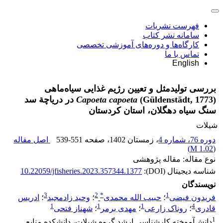
فهرست نشریات
سامانه نشر کتاب
کارگاه‌ها و دوره‌های آموزشی تخصصی
تماس با ما
English
بررسی تولیدمثل و تعیین رژیم غذایی سیاه‌ماهی
(Güldenstädt, 1773)
Capoeta capoeta
در دریاچة سد
سنگ سیاه دهگلان، استان کردستان
شیلات
دوره 76، شماره 4
، زمستان 1402
، صفحه
539-551
اصل مقاله
)
1.02 M
(
نوع مقاله: مقاله پژوهشی
شناسه دیجیتال (DOI):
10.22059/jfisheries.2023.357344.1377
نویسندگان
3
2
*
1
فریدون فیضی
؛
حبیب الله محمدی
؛
وحید زادمجبد
؛
ادریس
1
1
1
4
قادری
؛
روناک زارعی
؛
مهدی برمر
؛
شهناز فتحی
1
دانش‌آموخته کارشناسی ارشد گروه شیلات، دانشکده منابع