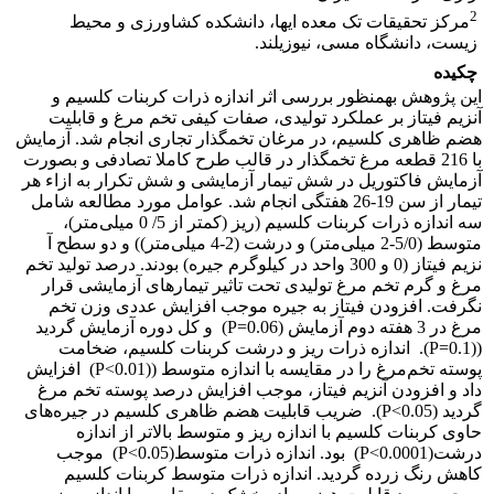
2
مرکز تحقیقات تک معده ایها، دانشکده کشاورزی و محیط
زیست، دانشگاه مسی، نیوزیلند.
چکیده
این پژوهش به­منظور بررسی اثر اندازه ذرات کربنات کلسیم و
آنزیم فیتاز بر عملکرد تولیدی، صفات کیفی تخم مرغ و قابلیت
هضم ظاهری کلسیم، در مرغان تخمگذار تجاری انجام شد. آزمایش
با 216 قطعه مرغ تخمگذار در قالب طرح کاملا تصادفی و بصورت
آزمایش فاکتوریل در شش تیمار آزمایشی و شش تکرار به ازاء هر
تیمار از سن 19-26 هفتگی انجام شد. عوامل مورد مطالعه شامل
سه اندازه ذرات کربنات کلسیم (ریز (کمتر از 5/ 0 میلی‌متر)،
متوسط (5/0-2 میلی‌متر) و درشت (2-4 میلی‌متر)) و دو سطح آ
نزیم فیتاز (0 و 300 واحد در کیلوگرم جیره) بودند. درصد تولید تخم
مرغ و گرم تخم مرغ تولیدی تحت تاثیر تیمارهای آزمایشی قرار
نگرفت. افزودن فیتاز به جیره موجب افزایش عددی وزن تخم
مرغ در 3 هفته دوم آزمایش (P=0.06) و کل دوره آزمایش گردید
((P=0.1). اندازه ذرات ریز و درشت کربنات کلسیم، ضخامت
پوسته تخم‌مرغ را در مقایسه با اندازه متوسط ((P˂0.01) افزایش
داد و افزودن آنزیم فیتاز، موجب افزایش درصد پوسته تخم مرغ
گردید (P˂0.05). ضریب قابلیت هضم ظاهری کلسیم در جیره‌های
حاوی کربنات کلسیم با اندازه ریز و متوسط بالاتر از اندازه
درشت(P˂0.0001) بود. اندازه ذرات متوسط(P˂0.05) موجب
کاهش رنگ زرده گردید. اندازه ذرات متوسط کربنات کلسیم