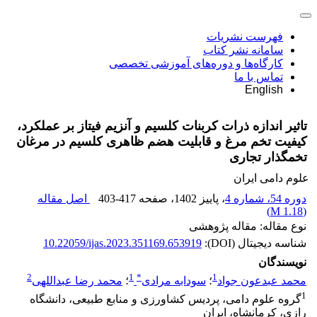
فهرست نشریات
سامانه نشر کتاب
کارگاه‌ها و دوره‌های آموزشی تخصصی
تماس با ما
English
تاثیر اندازه ذرات کربنات کلسیم و آنزیم فیتاز بر عملکرد،
کیفیت تخم مرغ و قابلیت هضم ظاهری کلسیم در مرغان
تخمگذار تجاری
علوم دامی ایران
دوره 54، شماره 4
، پاییز 1402
، صفحه
403-417
اصل مقاله
)
1.18 M
(
نوع مقاله: مقاله پژوهشی
شناسه دیجیتال (DOI):
10.22059/ijas.2023.351169.653919
نویسندگان
2
1
*
1
محمد عبدعون جواد
؛
سودابه مرادی
؛
محمد رضا عبداللهی
1
گروه علوم دامی، پردیس کشاورزی و منابع طبیعی، دانشگاه
رازی، کرمانشاه، ایران