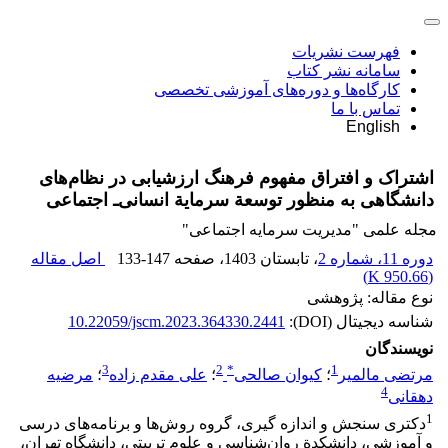
فهرست نشریات
سامانه نشر کتاب
کارگاه‌ها و دوره‌های آموزشی تخصصی
تماس با ما
English
اشتراک و افتراق مفهوم فرهنگ ارزشیابی در نظام‌های
دانشگاهی به منظور توسعة سرمایة انسانی‌ـ اجتماعی
مجله علمی "مدیریت سرمایه اجتماعی"
دوره 11، شماره 2
، تابستان 1403
، صفحه
133-147
اصل مقاله
)
950.66 K
(
نوع مقاله: پژوهشی
شناسه دیجیتال (DOI):
10.22059/jscm.2023.364330.2441
نویسندگان
3
2
*
1
مرتضی مالمیر
؛
کیوان صالحی
؛
علی مقدم زاده
؛
مرضیه
4
دهقانی
1
دکتری سنجش و اندازه گیری، گروه روش‌ها و برنامه‌های درسی
و آموزشی، دانشکدة روان‌شناسی و علوم تربیتی، دانشگاه تهران،