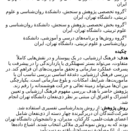
ایران
2
گروه تخصصی پژوهش و سنجش، دانشکدة روان‌شناسی و علوم
تربیتی، دانشگاه تهران، ایران
3
گروه بخش تخصصی پژوهش و سنجش، دانشکدة روان‌شناسی و
علوم تربیتی، دانشگاه تهران، ایران
4
گروه روش‌ها و برنامه‌های درسی و آموزشی، دانشکدة
روان‌شناسی و علوم تربیتی، دانشگاه تهران، ایران
چکیده
هدف
: فرهنگ ارزشیابی، در یک پیوستار و در نقش‌هایی کاملاً
متفاوت، می‌تواند بستر تسهیلگری یا بازدارندگی را در پیشرفت یا
پسرفت عملکرد سازمانی و تحقق مأموریت‌های آن فراهم کند. در
بررسی فرهنگِ ارزشیابی، دغدغة اساسی بررسی تناسب آن با
مأموریت‌ها، شرایط، امکانات‌، و بلوغ سازمانی است. یکپارچگی
بین آن‌ها می‌تواند زمینة تعالی و حرکت هوشمندانه را رقم زند.
پژوهش حاضر با هدف بررسی مفهوم فرهنگ ارزشیابی و تعیین
اشتراک و افتراق آن مبتنی بر نظر ذی‌نفعان دانشگاه تهران انجام
شد.
روش پژوهش
: از روش پدیدارشناسی تفسیری استفاده شد.
شرکت‌کنندگان آن دربرگیرندة چهار دسته از ذی‌نفعان شامل
اعضای هیئت‌علمی، کارکنان، مدیران، و دانشجویان دانشگاه تهران
بودند که به روش نمونه‌گیری ملاکی انتخاب شدند. اشباع داده‌ها
پس از 61 مصاحبة نیمه‌ساختاریافته به دست‌آمد.