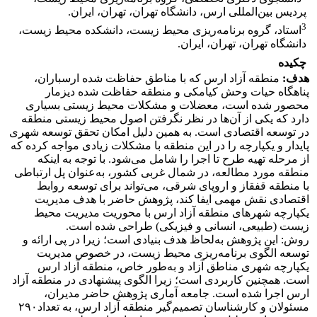
پردیس بین‌المللی ارس، دانشگاه تهران، تهران، ایران.
3
استاد، گروه برنامه‌ریزی محیط زیست، دانشکده محیط زیست،
دانشگاه تهران، تهران، ایران.
چکیده
هدف:
منطقه آزاد ارس که با مناطق حفاظت شده ارسباران،
پناهگاه حیات وحش کیامکی و منطقه حفاظت شده دیزمار
محصور شده است، معضلات و مشکلات محیط زیستی بسیاری
دارد که یکی از آن‌ها در نظر نگرفتن اصول محیط زیستی منطقه
در توسعه اقتصادی است. به همین دلیل امکان تحقق توسعه شهری
پایدار و یکپارچه را در این منطقه با مشکلات زیادی مواجه کرده که
از مرحله تهیه طرح تا اجرا را شامل می‌شود. با توجه به اینکه
منطقه مورد مطالعه، در شمال غربی کشور، به‌عنوان پل ارتباطی
با منطقه قفقاز و اروپای شرقی، می‌تواند برای توسعه روابط
اقتصادی نقش مهمی ایفا کند، پژوهش حاضر با هدف مدیریت
یکپارچه شهرهای منطقه آزاد ارس با محوریت مدیریت محیط
زیست (طبیعی، انسانی و فیزیکی) طراحی شده است.
روش: این پژوهش به‌لحاظ هدف بنیادی است؛ زیرا در پی ارائه و
توسعه الگوی برنامه‌ریزی محیط زیست، در خصوص مدیریت
یکپارچه شهری مناطق آزاد و به‌طور خاص، منطقه آزاد ارس
است. همچنین کاربردی است؛ زیرا الگوی پیشنهادی در منطقه آزاد
ارس اجرا شده است. جامعه آماری پژوهش حاضر مدیران،
مسئولان و کارشناسان تصمیم‌گیر منطقه آزاد ارس، به تعداد۲۹۰