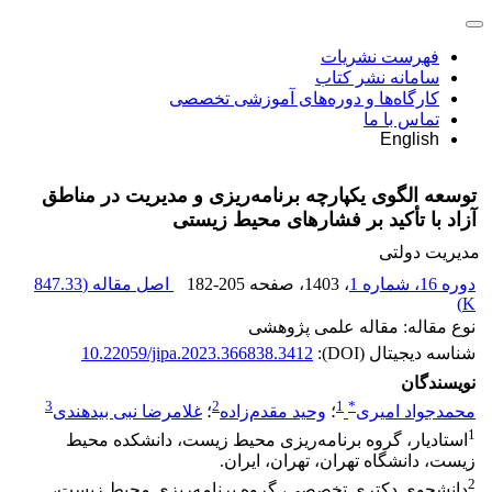
فهرست نشریات
سامانه نشر کتاب
کارگاه‌ها و دوره‌های آموزشی تخصصی
تماس با ما
English
توسعه الگوی یکپارچه برنامه‌ریزی و مدیریت در مناطق
آزاد با تأکید بر فشارهای محیط زیستی
مدیریت دولتی
دوره 16، شماره 1
، 1403
، صفحه
182-205
اصل مقاله (
847.33
)
K
نوع مقاله: مقاله علمی پژوهشی
شناسه دیجیتال (DOI):
10.22059/jipa.2023.366838.3412
نویسندگان
3
2
1
*
محمدجواد امیری
؛
وحید مقدم‌زاده
؛
غلامرضا نبی بیدهندی
1
استادیار، گروه برنامه‌ریزی محیط زیست، دانشکده محیط
زیست، دانشگاه تهران، تهران، ایران.
2
دانشجوی دکتری تخصصی، گروه برنامه‌ریزی محیط زیست،