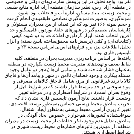
نفر بود. واحد تحلیل در این پژوهش سازمان‌های دولتی و خصوصی
در منطقه آزاد ارس، نظیر سازمان منطقه آزاد، اداره منابع طبیعی
و محیط زیست، بنیاد مسکن، اداره آب و فاضلاب بود. شیوه
نمونه‌گیری، به‌صورت نمونه‌گیری تصادفی طبقه‌بندی انجام گرفت
و حجم نمونه ۱۶۶ نفر بود که این تعداد، از بین مدیران، مسئولان و
کارشناسان تصمیم‌گیر در شهرهای جلفا، نوردوز، قلی‌بیگلو و خدا
آفرین انتخاب شدند. ابزار گردآوری اطلاعات، به دو شیوه کیفی
(کتابخانه‌ای) و کمّی (پرسش‌نامه محقق‌ساخته پاسخ بسته) و ابزار
تحلیل اطلاعات نیز، نرم‌افزارهای اس‌پی‌اس‌اس نسخۀ ۲۳ و
تاپسیس فازی بود.
یافته‌ها: بر اساس برنامه‌ریزی مدیریت بحران در منطقه، کلیه
نقاط ضعف و تهدیدهای مدیریت محیط زیست یکپارچه در منطقه
به‌عنوان فشار شناخته شدند و تمامی آن‌ها (به‌جز دو عامل وجود
مسئله بیکاری و وجود فضاهای ناامن در شهر و پیامد آن‌ها و قاچاق
کالا یا تردد غیرقانونی از مرز، شامل قاچاق کالاهای مصرفی و
مواد سوختی در حد متوسط قرار داشتند که در شرایط قبل از
وقوع بحران است)، در شرایط اضطراری و در مرحله تغییر
وضعیت قرار داشتند. نتایج آزمون تاپسیس فازی نشان داد که
تخریب مناطق محیط زیستی حساس به‌منظور توسعه اقتصادی،
تغییر کاربری اراضی محیط زیستی به‌منظور ایجاد اشتغال،
سوءاستفاده کشورهای هم‌جوار در خصوص ایجاد آلودگی در
مناطق به‌دلیل‌عدم وجود تفکر حفاظت از محیط زیست در مدیران
منطقه، از مهم‌ترین تأثیرهای فشارهای محیط زیست شهری در
شرایط اضطراری هستند.