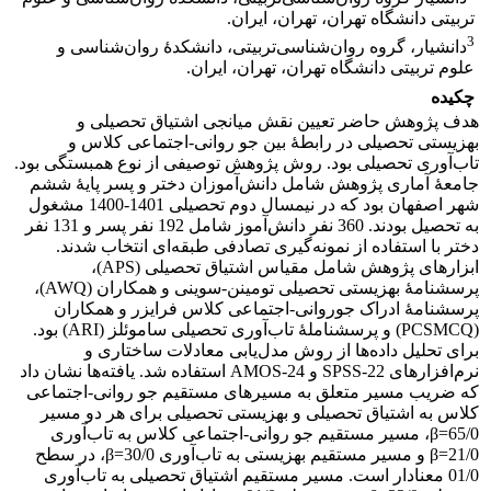
تربیتی دانشگاه تهران، تهران، ایران.
3
دانشیار، گروه روان‌شناسی‌تربیتی، دانشکدۀ روان‌شناسی و
علوم تربیتی دانشگاه تهران، تهران، ایران.
چکیده
هدف پژوهش حاضر تعیین نقش میانجی اشتیاق تحصیلی و
بهزیستی تحصیلی در رابطۀ بین جو روانی-اجتماعی کلاس و
تاب‌آوری تحصیلی بود. روش پژوهش توصیفی از نوع همبستگی بود.
جامعۀ آماری پژوهش شامل دانش‌آموزان دختر و پسر پایۀ ششم
شهر اصفهان بود که در نیمسال دوم تحصیلی 1401-1400 مشغول
به تحصیل بودند. 360 نفر دانش‌آموز شامل 192 نفر پسر و 131 نفر
دختر با استفاده از نمونه‌گیری تصادفی طبقه‌ای انتخاب شدند.
ابزارهای پژوهش شامل مقیاس اشتیاق تحصیلی (APS)،
پرسشنامۀ بهزیستی تحصیلی تومینن-سوینی و همکاران (AWQ)،
پرسشنامۀ ادراک جوروانی-اجتماعی کلاس فرایزر و همکاران
(PCSMCQ) و پرسشناملۀ تاب‌آوری تحصیلی ساموئلز (ARI) بود.
برای تحلیل داده‌ها از روش مدل‌یابی معادلات ساختاری و
نرم‌افزارهای SPSS-22 و AMOS-24 استفاده شد. یافته‌ها نشان داد
که ضریب مسیر متعلق به مسیرهای مستقیم جو روانی-اجتماعی
کلاس به اشتیاق تحصیلی و بهزیستی تحصیلی برای هر دو مسیر
65/0=β، مسیر مستقیم جو روانی-اجتماعی کلاس به تاب‌آوری
21/0=β و مسیر مستقیم بهزیستی به تاب‌آوری 30/0=β، در سطح
01/0 معنادار است. مسیر مستقیم اشتیاق تحصیلی به تاب‌آوری