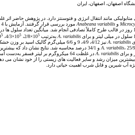
نشگاه اصفهان، اصفهان، ایران
متابولیکی مانند انتقال انرژی و فتوسنتز دارد. در پژوهش حاضر اثر 
Microcy
و
Anabeana variabilis
5
5
5
A. variabilis
به‌ترتیب 10
×2/8، 10
×4/3، 10
A. variabilis
نیز 4/12، 4/9، 9 و 6/6 میلی‌گرم گالیک اسید بر وزن خشک جلبک به‌دست آمد. درصد مهارکنندگی رادیکال آزاد DPPH برای
A. variabilis
، 25/9،32/56، 45/12 و 34/1 درصد محاسبه شد. نتایج نشان 
A. variabilis
در غلظت 64 میکروگرم بر لیتر فسفر به‌دست
­ترین میزان رشد و سایر فعالیت ­های زیستی را از خود نشان می ­دهد
‌ویژه آب شیرین و قابل شرب اهمیت حیاتی دارد.