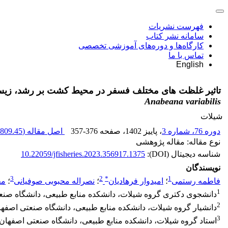
فهرست نشریات
سامانه نشر کتاب
کارگاه‌ها و دوره‌های آموزشی تخصصی
تماس با ما
English
تاثیر غلظت های مختلف فسفر در محیط کشت بر رشد، زیست 
Anabeana variabilis
شیلات
دوره 76، شماره 3
، پاییز 1402
، صفحه
357-376
اصل مقاله (
809.45 K
نوع مقاله: مقاله پژوهشی
شناسه دیجیتال (DOI):
10.22059/jfisheries.2023.356917.1375
نویسندگان
3
2
*
1
فاطمه رستمی
؛
امیدوار فرهادیان
؛
نصراله محبوبی صوفیانی
؛
مح
1
دانشجوی دکتری گروه شیلات، دانشکده منابع طبیعی، دانشگاه صنعت
2
دانشیار گروه شیلات، دانشکده منابع طبیعی، دانشگاه صنعتی اصفها
3
استاد گروه شیلات، دانشکده منابع طبیعی، دانشگاه صنعتی اصفهان،