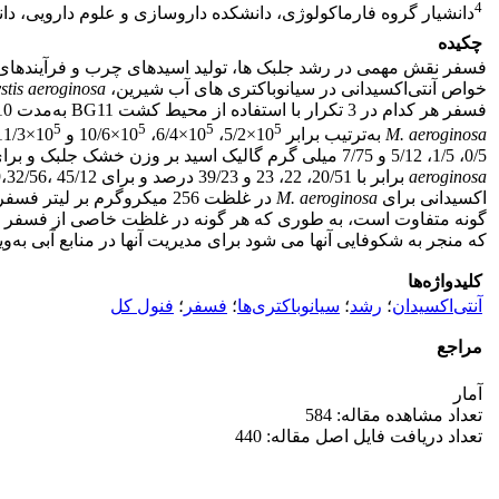
4
دانشیار گروه فارماکولوژی، دانشکده داروسازی و علوم دارویی، دا
چکیده
فسفر نقش مهمی در رشد جلبک­ ها، تولید اسیدهای چرب و فرآیندهای 
خواص آنتی‌اکسیدانی در سیانوباکتری­ های آب شیرین،
stis aeroginosa
فسفر هر کدام در 3 تکرار با استفاده از محیط کشت BG11 به‌مدت 10 روز در قالب طرح کاملاً تصادفی انجام شد. میانگین تعداد سلول­ ها در تیمارهای صفر (شاهد)، 0/5، 64 و 256 میکروگرم برلیتر فسفر برای
5
5
5
5
M. aeroginosa
به‌ترتیب برابر 10
×5/2، 10
×6/4، 10
×10/6 و 10
×11/3 سلول در میلی­ لیتر و برای
0/5، 1/5، 5/12 و 7/75 میلی­ گرم گالیک اسید بر وزن خشک جلبک و برای
aeroginosa
برابر با 20/51، 22، 23 و 39/23 درصد و برای
اکسیدانی برای
M. aeroginosa
در غلظت 256 میکروگرم بر لیتر فسفر و برای
گونه متفاوت است، به­ طوری که هر گونه در غلظت خاصی از فسفر بیش
که منجر به شکوفایی آن­ها می ­شود برای مدیریت آن­ها در منابع آبی به
کلیدواژه‌ها
آنتی‌اکسیدان
؛
رشد
؛
سیانوباکتری‌ها
؛
فسفر
؛
فنول کل
مراجع
آمار
تعداد مشاهده مقاله: 584
تعداد دریافت فایل اصل مقاله: 440