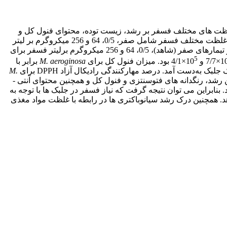
غلظت­ های مختلف فسفر بر رشد، زیست­ توده، محتوای فنول کل و
مورد بررسی قرار گرفتند. آزمایش با 4 غلظت مختلف فسفر شامل صفر، 0/5، 64 و 256 میکروگرم بر لیتر
5
×7/7 و 10
×4/1 بود. میزان فنول کل برای
M. aeroginosa
برابر با
M.
داد که بیشترین رشد، رنگدانه­ های فتوسنتزی و فنول کل و همچنین محتوای آنتی ­
 آمد. بنابراین می ­توان نتیجه گرفت که نیاز فسفر در جلبک­ ها با توجه به
. همچنین درک رشد سیانوباکتری­ ها در رابطه با غلظت مواد مغذی