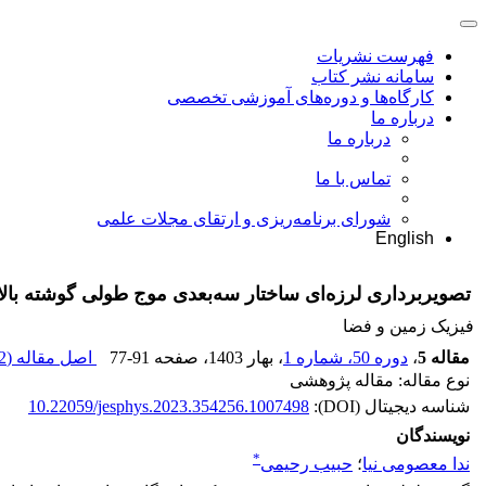
فهرست نشریات
سامانه نشر کتاب
کارگاه‌ها و دوره‌های آموزشی تخصصی
درباره ما
درباره ما
تماس با ما
شورای برنامه‌ریزی و ارتقای مجلات علمی
English
تصویربرداری لرزه‌ای ساختار سه‌بعدی موج طولی گوشته بال
فیزیک زمین و فضا
مقاله 5
،
دوره 50، شماره 1
، بهار 1403
، صفحه
77-91
اصل مقاله (
 M
نوع مقاله: مقاله پژوهشی
شناسه دیجیتال (DOI):
10.22059/jesphys.2023.354256.1007498
نویسندگان
*
ندا معصومی نیا
؛
حبیب رحیمی