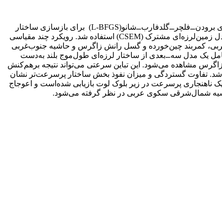
در این تحقیق تمرکز بر به‌کارگیری روش اجزای طیفی برای شبیه‌سازی لرزه‌نگارهای مصنوعی، به‌کارگیری فن الحاقی و الگوریتم بهینه‌سازی برودن⎽فلچر⎽گلدفارب⎽شانو(L-BFGS) برای بازسازی ساختار
لرزه‌ای موج طولی، در بخش فوقانی گوشته، می‌باشد. بدین‌منظور برای محاسبه لرزه‌نگاشت‌های مصنوعی از حل چشمه 37 زمین‌لرزه و مدل زمین‌لرزه‌ای مشترک (CSEM) استفاده شد. رویکرد چند مقیاسی
رقی سکوی عربی، کمربند چین‌خورده و گسل رانش زاگرس و حاشیه جنوب‌غربی
امل یک مدل سه⎽بعدی از ساختار لرزه‌ای طول‌موج بلند به‌دست
زاگرس مشاهده می‌شود. این تباین سرعتی می‌تواند نتیجه برهم‌کنش
باشد. تفاوت گستردگی و میزان نفوذ بخش ساختار پرسرعت‌تر نشان
 ناهنجاری پرسرعت در زیر بلوک لوت بازیابی شده‌است و اعوجاج
اشیه شمال‌شرقی سکوی عربی در نظر گرفته می‌شود.