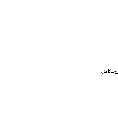
وج⎽کامل