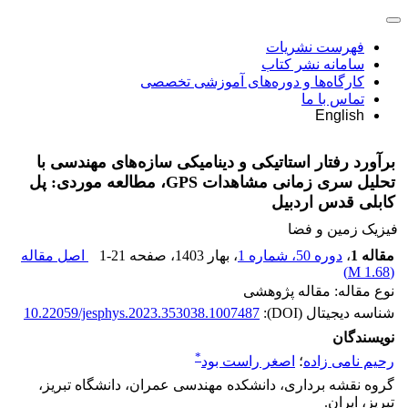
فهرست نشریات
سامانه نشر کتاب
کارگاه‌ها و دوره‌های آموزشی تخصصی
تماس با ما
English
برآورد رفتار استاتیکی و دینامیکی سازه‌های مهندسی با
تحلیل سری زمانی مشاهدات GPS، مطالعه موردی: پل
کابلی قدس اردبیل
فیزیک زمین و فضا
مقاله 1
،
دوره 50، شماره 1
، بهار 1403
، صفحه
1-21
اصل مقاله
)
1.68 M
(
نوع مقاله: مقاله پژوهشی
شناسه دیجیتال (DOI):
10.22059/jesphys.2023.353038.1007487
نویسندگان
*
رحیم نامی زاده
؛
اصغر راست بود
گروه نقشه برداری، دانشکده مهندسی عمران، دانشگاه تبریز،
تبریز، ایران.