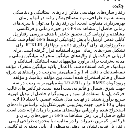
چکیده
رفتار سازه‌های مهندسی متأثر از بارهای استاتیکی و دینامیکی
بسته به نوع طراحی، نوع مصالح به‌کار رفته در آنها و زمان
بهره‌برداری متفاوت است. این رفتارها را می‌توان با سری‌های
زمانی حاصل از مشاهدات GPS در حوزه زمانی و فرکانسی
مشاهده و ارزیابی کرد. تحقیق حاضر با هدف بررسی رفتار پل
کابلی قدس اردبیل با پایش ژئودتیکی توسط GPS انجام شد. شبکه
میکروژئودزی برای گردآوری داده و نرم‌افزار RTKLIB برای
تشکیل سری‌های زمانی مورد استفاده قرار گرفته است. برای
ارزیابی حرکت پل از پالایه‌های میانگین متحرک، میانگین زمانی و
میانه به‌ترتیب برای برآورد مؤلفه­های نیمه استاتیک، استاتیک و
دینامیک حرکت استفاده شد. با اﻋﻤﺎل ﭘﺎﻻﻳﻪ میانگین متحرک ﻣﺆلفه
ﻧﻴﻤﻪ‌اﺳﺘﺎﺗﻴﻚ ﺑﺎ دقت 4، 1 و 2 میلی‌متر به‌ترتیب در راﺳﺘﺎهای شرق،
شمال و قائم اﺳﺘﺨﺮاج ﺷﺪه اﺳﺖ. ﺑﻴﻦ ﻣﺆلفه دﻳﻨﺎﻣﻴﻚ و ﻣﺆلفه
ﭘﺮﻳﻮدﻛﻮﺗﺎه RMSE ﺑﺮاﺑﺮ ﺑﺎ 8/0، 1/0 و4 میلی‌متر به‌ﺗﺮﺗﻴﺐ در ﺳﻪ
ﺟﻬﺖ شرق، شمال و قائم به‌دست آﻣﺪه است. ﻓﺮﻛﺎنس‌های ﻏﺎﻟﺐ
ﺣﺮﻛﺖ ﭘﻞ، ﺑﺎ اﺳﺘﻔﺎده از نمودار پریودوگرام حاصل از تبدیل فوریه
سریع ﺑﺮآورد ﺷﺪﻧﺪ. در ﻧﻬﺎﻳﺖ ﻣﺪل ﺷﺒﻜﻪ ﻋﺼﺒﻲ ﺑﺎ ﺗﻌﺪاد 10 ﻻﻳﻪ
ﭘﻨﻬﺎن و 10 ﺗﺄﺧﻴﺮ، ﺟﻬﺖ ﭘﻴﺶﺑﻴﻨﻲ ﺗﻐﻴﻴﺮﺷﻜﻞ ﭘﻞ، ﺑﺮاﺳﺎس دادهﻫﺎی
اﺳﺘﺨﺮاج ﺷﺪه و ارزﻳﺎﺑﻲ ﻣﺆﻟﻔﻪﻫﺎی ﻣﺘﻐﻴﺮ ﺑﺎ زﻣﺎن اراﺋﻪ ﺷﺪه اﺳﺖ.
ﻧﺘﺎﻳﺞ ﺣﺎﺻﻞ از پردازش مشاهدات GPS در ﺣﻮزهﻫﺎی زﻣﺎن و
ﻓﺮﻛﺎﻧﺲ کمترین تغییرات را در مقایسه با محدوده طراحی ایمنی
رفتار پل قدس نشان می‌دهند. به‌منظور ارزیابی محتوای فرکانسی