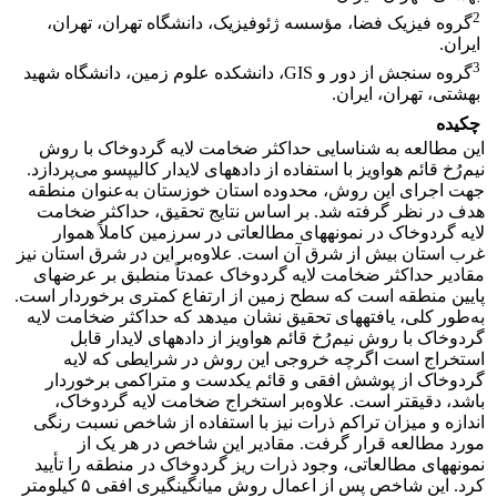
2
گروه فیزیک فضا، مؤسسه ژئوفیزیک، دانشگاه تهران، تهران،
ایران.
3
گروه سنجش از دور و GIS، دانشکده علوم زمین، دانشگاه شهید
بهشتی، تهران، ایران.
چکیده
این مطالعه به شناسایی حداکثر ضخامت لایه گردوخاک با روش
نیم‌رُخ قائم هواویز با استفاده از داده‏های لایدار کالیپسو می‌پردازد.
جهت اجرای این روش، محدوده استان خوزستان به‌عنوان منطقه
هدف در نظر گرفته شد. بر اساس نتایج تحقیق، حداکثر ضخامت
لایه گردوخاک در نمونه‏های مطالعاتی در سرزمین کاملاً هموار
غرب استان بیش از شرق ‌‌آن است. علاوه‌بر این در شرق استان نیز
مقادیر حداکثر ضخامت لایه گردوخاک عمدتاً منطبق بر عرض‏های
پایین منطقه است که سطح زمین از ارتفاع کمتری برخوردار است.
به‌طور کلی، یافته‏های تحقیق نشان می‏دهد که حداکثر ضخامت لایه
گردوخاک با روش نیم‌رُخ قائم هواویز از داده‏های لایدار قابل
استخراج است اگرچه خروجی این روش در شرایطی که لایه
گردوخاک از پوشش افقی و قائم یکدست و متراکمی برخوردار
باشد، دقیق‏تر است. علاوه‌بر استخراج ضخامت لایه گردوخاک،
اندازه و میزان تراکم ذرات نیز با استفاده از شاخص نسبت رنگی
مورد مطالعه قرار گرفت. مقادیر این شاخص در هر یک از
نمونه‏های مطالعاتی، وجود ذرات ریز گردوخاک در منطقه را تأیید
کرد. این شاخص پس از اعمال روش میانگین‏گیری افقی ۵ کیلومتر