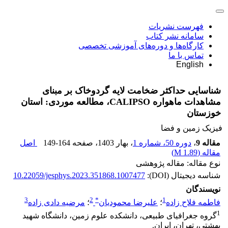
فهرست نشریات
سامانه نشر کتاب
کارگاه‌ها و دوره‌های آموزشی تخصصی
تماس با ما
English
شناسایی حداکثر ضخامت لایه گردوخاک بر مبنای
مشاهدات ماهواره CALIPSO، مطالعه موردی: استان
خوزستان
فیزیک زمین و فضا
مقاله 9
،
دوره 50، شماره 1
، بهار 1403
، صفحه
149-164
اصل
مقاله (
1.89 M
)
نوع مقاله: مقاله پژوهشی
شناسه دیجیتال (DOI):
10.22059/jesphys.2023.351868.1007477
نویسندگان
3
2
*
1
فاطمه فلاح زاده
؛
علیرضا محمودیان
؛
مرضیه دادی زاده
1
گروه جغرافیای طبیعی، دانشکده علوم زمین، دانشگاه شهید
بهشتی، تهران، ایران.