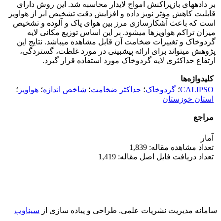
بر داده‏های بازپراکنش امواج لایدار محاسبه شد. این روش دارای
قابلیت کاهش مؤثر نویز داده‏ و افزایش دقت تشخیص ابر از هواویز
است که باعث آشکارسازی مرز بین هوای پاک و آلوده و تشخیص
میزان تراکم هواویزها می‏شود. بر این اساس توزیع مکانی لایه
گردوخاک و تغییرات ضخامت آن قابل مشاهده می‏باشد. نتایج این
پژوهش می‏تواند برای ارائه پیش‏بینی در مورد غلظت، گستردگی،
ارتفاع حداکثری لایه گردوخاک مورد استفاده قرار گیرد.
کلیدواژه‌ها
CALIPSO
؛
گردوخاک
؛
حداکثر ضخامت
؛
شاخص اندازه
؛
هواویز
؛
استان خوزستان
مراجع
آمار
تعداد مشاهده مقاله: 1,839
تعداد دریافت فایل اصل مقاله: 1,419
سامانه مدیریت نشریات علمی.
طراحی و پیاده سازی از
سیناوب