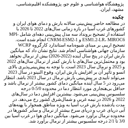
پژوهشگاه هواشناسی و علوم جو، پژوهشکده اقلیم‌شناسی،
مشهد، ایران.
چکیده
در مطالعه حاضر پیش‌بینی سالانه بارش و دمای هوای ایران و
کشورهای غرب آسیا در بازه زمانی سال‌های 2022 تا 2026 با
استفاده از تصحیح برونداد سه مدل‌ پیش‌بینی دهه‌ای شامل MPI-
ESM1.2-LR، MIROC6 و CNRM-ESM2-1 انجام شده است.
تصحیح اریبی بر مبنای شیوه‌نامه استاندارد کارگروه WCRP
سازمان جهانی هواشناسی انجام شد. نتایج نشان داد که میانگین
بارش ایران در پنج سال آینده (2022-2026) بیش از نرمال نخواهد
بود و محتمل‌ترین سال‌های با بارش کمتر از نرمال سال‌های 2022
و 2025 و نرمال سال 2023 است. با توجه به پیش‌بینی‌پذیری بالای
انسو و تأثیر آن بر افزایش بارش ایران، وقوع النینو در سال 2023
می‌تواند تأییدی بر پیش‌بینی بارش نرمال در سال 2023 باشد. انتظار
می‌رود در 5 سال آینده میانگین دمای کشور بیشتر از نرمال باشد و
حداقل بی‌هنجاری مورد انتظار دما در محدوده 5/0-0 درجه
سلسیوس پیش‌بینی می‌شود. بیشترین افزایش دما در سال‌های
2022 و 2026 در نیمه غربی و شمال‌شرق کشور رخ می‌دهد. در
مدت یادشده بارش غرب آسیا به ویژه مناطق همجوار با پهنه‌های
آبی دریای عرب و دریای سرخ بیشتر از نرمال و سایر کشورها در
محدوده نرمال برآورد می‌شود. میانگین دمای هوا در غرب آسیا بین
3/0 تا 2/1 درجه سلسیوس بیشتر از نرمال برآورد شد.