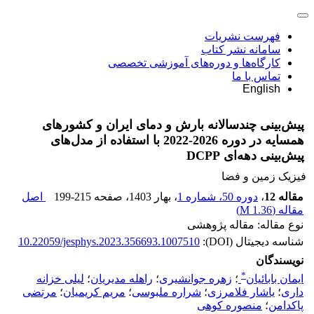
فهرست نشریات
سامانه نشر کتاب
کارگاه‌ها و دوره‌های آموزشی تخصصی
تماس با ما
English
پیش‌بینی چندسالانه بارش و دمای ایران و کشورهای
همسایه در دوره 2026-2022 با استفاده از مدل‌های
پیش‌بینی دهه‌ای DCPP
فیزیک زمین و فضا
مقاله 12
،
دوره 50، شماره 1
، بهار 1403
، صفحه
199-215
اصل
مقاله (
1.36 M
)
نوع مقاله: مقاله پژوهشی
شناسه دیجیتال (DOI):
10.22059/jesphys.2023.356693.1007510
نویسندگان
*
ایمان بابائیان
؛
زهره جوانشیری
؛
راهله مدیریان
؛
لیلی خزانه
داری
؛
یاشار فلامرزی
؛
شراره ملبوسی
؛
مریم کریمیان
؛
مرتضی
پاکدامن
؛
منصوره کوهی