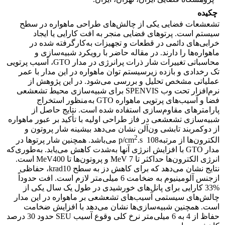
چکیده
تشعشعات فضایی یکی از چالش‌های طراحی ماهواره در سطح
سیستم است. پرتوهای فضایی منجر به افت کارایی یا ایجاد
خرابی‌های دائمی در قطعات و تجهیزات به‌کارگرفته شده در
ماهواره‌ها را دارند. در مقاله حاضر با رویکرد شبیه‌سازی و
محاسباتی تغییرات شار ذرات پرانرژی در مدار GTO، آسیب پرتویی
تک رخدادی و بازده زیرسیستم توان ماهواره در این مدار با عمر
عملیاتی مشخص تحلیل و بررسی می‌شود. در این پژوهش از
نرم‌افزار تحت وب SPENVIS برای شبیه‌سازی محیط تشعشعی
فضا و آسیب‌های پرتویی ماهواره GTO به‌منظور استخراج
پارامترهای مقاوم‌سازی استفاده شده است. نتایج حاصل از
شبیه‌سازی تشعشعی در فاز طراحی اولیه با تأکید بر عبور ماهواره
از دوکمربند تابشی ون‌آلن نشان می‌دهد بیشینه شار پروتون و
2
الکترون‌ها از مرتبهp/cm
.s 108 می‌باشد. همچنین شار پرتوها در
مدار GTO با افزایش انرژی آنها به‌شدت کاهش می‌یابد. به‌طوری‌که
انرژی الکترون‌ها حداکثر تا MeV 7 و پروتون‌ها تا MeV400 است.
نتایج نشان می‌دهد که برای کاهش دز به سطح krad10، حفاظی
ازجنس آلومینیوم به ضخامت 6 میلی‌متر لازم است. افت حدوداً
%33 کارایی برای پانل‌های خورشیدی در طول یک ‌سال یکی از
چالش‌های سیستمی آسیب‌های تشعشعی بر ماهواره در این مدار
است. همچنین شبیه‌سازی‌ها نشان می‌دهد با افزایش ضخامت
حفاظ از 4 به 6 میلی‌متر نرخ کلی وقوع آسیب SEU حدود 30 درصد