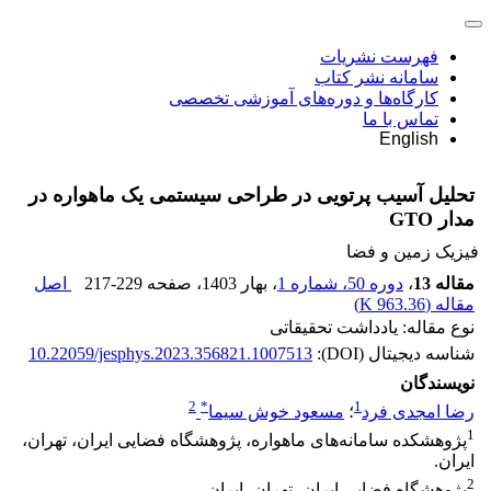
فهرست نشریات
سامانه نشر کتاب
کارگاه‌ها و دوره‌های آموزشی تخصصی
تماس با ما
English
تحلیل آسیب پرتویی در طراحی سیستمی یک ماهواره در
مدار GTO
فیزیک زمین و فضا
مقاله 13
،
دوره 50، شماره 1
، بهار 1403
، صفحه
217-229
اصل
مقاله (
963.36 K
)
نوع مقاله: یادداشت تحقیقاتی
شناسه دیجیتال (DOI):
10.22059/jesphys.2023.356821.1007513
نویسندگان
2
*
1
رضا امجدی فرد
؛
مسعود خوش سیما
1
پژوهشکده سامانه‌های ماهواره، پژوهشگاه فضایی ایران، تهران،
ایران.
2
پژوهشگاه فضایی ایران، تهران، ایران.