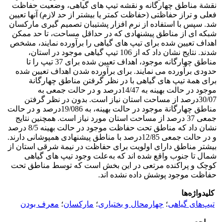
نقشة مناطق چهارگانه و نقشه تیپ­ های گیاهی، وضعیت حفاظت
فعلی و تراز حفاظتی (حفاظت کمتر یا بیشتر از حد لازم) آن­ها تعیین
شد. سپس با استفاده از نرم ­افزار پشتیبان تصمیم ­گیری مارکسان
شبکه ­ای از مناطق پیشنهادی که در حداقل مساحت، تا حد ممکن
اهداف تعیین ­شده برای تیپ­ های گیاهی را برآورده نمایند، مشخص
شدند. نتایج نشان داد که از 106 تیپ گیاهی موجود در استان،
مناطق چهارگانه موجود، اهداف تعیین شده برای 37 تیپ را تا
حدودی برآورده می­ نمایند. برای برآورده شدن اهداف تعیین ­شده
برای همة تیپ­ های گیاهی با در نظر گرفتن مناطق چهارگانة
موجود در حالت بهینه به 14/47درصد و در حالت جمعی به
30/07درصد از مساحت استان نیاز است. بدون در نظر گرفتن
مناطق چهارگانة موجود در حالت بهینه، به 19/086درصد و در حالت
جمعی 37 درصد از مساحت استان مورد نیاز است. همچنین نتایج
نشان داد که مناطق تحت حفاظت­ موجود در حالت بهینه 8/5 درصد
و در حالت جمعی 12/85درصد با مناطق پیشنهادی همپوشانی دارند.
بیشتر مناطق دارای اولویت برای حفاظت در نیمة شرقی استان از
شمال تا جنوب واقع شده ­اند که به‌علت وجود تیپ ­های گیاهی
کوچک و پراکنده مرتعی در این بخش است که توسط مناطق تحت
حفاظت موجود پوشش داده نشده­ اند.
کلیدواژه‌ها
تیپ‌های گیاهی
؛
چهارمحال و بختیاری
؛
مارکسان
؛
معرف‌ بودن