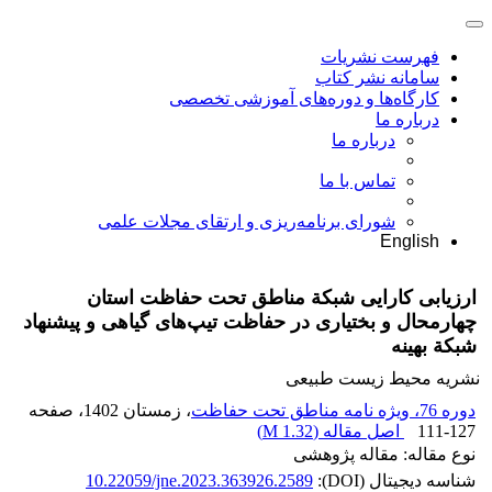
فهرست نشریات
سامانه نشر کتاب
کارگاه‌ها و دوره‌های آموزشی تخصصی
درباره ما
درباره ما
تماس با ما
شورای برنامه‌ریزی و ارتقای مجلات علمی
English
ارزیابی کارایی شبکة مناطق تحت حفاظت استان
چهارمحال و بختیاری در حفاظت تیپ‌های گیاهی و پیشنهاد
شبکة بهینه
نشریه محیط زیست طبیعی
دوره 76، ویژه نامه مناطق تحت حفاظت
، زمستان 1402
، صفحه
111-127
اصل مقاله (
1.32 M
)
نوع مقاله: مقاله پژوهشی
شناسه دیجیتال (DOI):
10.22059/jne.2023.363926.2589