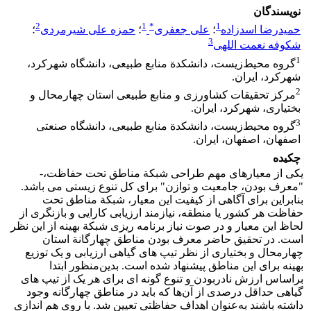
نویسندگان
2
1
*
1
حمیدرضا اسدزاده
؛
علی جعفری
؛
حمزه علی شیرمردی
؛
3
شکوفه نعمت اللهی
1
گروه محیط‌زیست، دانشکدة منابع طبیعی، دانشگاه شهرکرد،
شهرکرد، ایران.
2
مرکز تحقیقات کشاورزی و منابع طبیعی استان چهارمحال و
بختیاری، شهرکرد، ایران.
3
گروه محیط‌زیست، دانشکدة منابع طبیعی، دانشگاه صنعتی
اصفهان، اصفهان، ایران.
چکیده
یکی از معیارهای مهم طراحی شبکة مناطق تحت حفاظت،­
"معرف­ بودن، جامعیت و توازن" برای کل تنوع ­زیستی می­ باشد.
بنابراین برای آگاهی از کیفیت این معیار، شبکة مناطق تحت
حفاظت هر کشور یا منطقه، نیازمند ارزیابی کارایی و بازنگری از
لحاظ این معیار و در صوت نیاز برنامه ­ریزی شبکة بهینه­ از این نظر
است. در تحقیق حاضر معرف ­بودن مناطق چهارگانة استان
چهارمحال و بختیاری از نظر تیپ ­های گیاهی ارزیابی و یک توزیع
بهینه برای این مناطق پیشنهاد شده است. بدین‌منظور ابتدا
براساس ارزش نادربودن و تنوع گونه­ ای برای هر یک از تیپ ­های
گیاهی حداقل درصدی از آن‌ها که باید در مناطق چهارگانه وجود
داشته باشند به‌عنوان اهداف حفاظتی تعیین شد. با روی هم­ اندازی