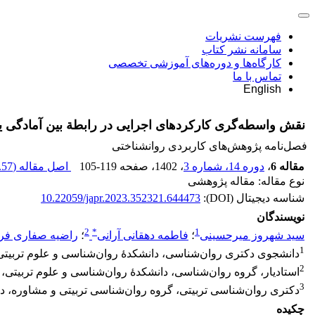
فهرست نشریات
سامانه نشر کتاب
کارگاه‌ها و دوره‌های آموزشی تخصصی
تماس با ما
English
نقش واسطه‌گری کارکردهای اجرایی در رابطة بین آمادگی ی
فصل‌نامه پژوهش‌های کاربردی روانشناختی
مقاله 6
،
دوره 14، شماره 3
، 1402
، صفحه
105-119
اصل مقاله (
57 K
نوع مقاله: مقاله پژوهشی
شناسه دیجیتال (DOI):
10.22059/japr.2023.352321.644473
نویسندگان
2
*
1
سید شهروز میرحسینی
؛
فاطمه دهقانی آرانی
؛
راضیه صفاری فر
1
دانشجوی دکتری روان‌شناسی، دانشکدۀ روان‌شناسی و علوم تربیتی، د
2
استادیار، گروه روان‌شناسی، دانشکدۀ روان‌شناسی و علوم تربیتی، دا
3
دکتری روان‌شناسی تربیتی، گروه روان‌شناسی تربیتی و مشاوره، دان
چکیده