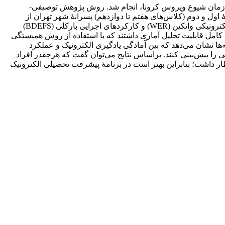
 زمان شیوع ویروس کرونا، انجام شد. روش پژوهش توصیفی-
ل و دوم (کلاس‌های هفتم تا دوازدهم) پسرانۀ شهر تهران از
مناطق 1، 3، 4، 6 و 12، 100 نفر به شیوۀ تصادفی با نمونه‌گیری خوشه‌ای دردسترس انتخاب شدند. آن‌ها به پرسشنامه‌های آمادگی یادگیری الکترونیکی واتکین (WER) و کارکردهای اجرایی بارکلی (BDEFS)
ه‌عنوان معیار عملکرد تحصیلی در پرسشنامه ذکر کردند. از این تعداد، 93 پرسشنامه به‌صورت کامل قابلیت تحلیل آماری داشتند که با استفاده از روش همبستگی
 و بررسی رابطه‌ها نشان می‌دهد که بین آمادگی یادگیری الکترونیک و عملکرد
 را پیش‌بینی کنند. براساس نتایج می‌توان گفت که هرچقدر افراد
تظار داشت؛ بنابراین بهتر است در برنامۀ پیشرفت تحصیلی الکترونیک