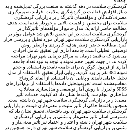
گردشگری سلامت در دهه گذشته به صنعت بزرگی تبدیل‌شده و به
دنبال افزایش فعالیت در گردشگری سلامت، فرآیند تصمیم‌گیری
مصرف‌کنندگان و مؤلفه‌های تأثیرگذار بر بازاریابی گردشگری
سلامت برای محققین از اهمیت بالایی برخوردار شده است. هدف
مطالعه حاضر ارائه یک مدل جامع از مؤلفه‌های تأثیرگذار بر
گردشگری سلامت است. در این تحقیق تلاش شد عوامل موثر بر
بازاریابی گردشگری سلامت شهر تهران مورد تحلیل و بررسی قرار
گیرد. مطالعه حاضر ازنظر هدف، کاربردی و ازنظر روش
توصیفی- تحلیلی است. جامعه آماری این تحقیق شامل افرادی
می‌شود که به‌قصد درمان به مراکز درمانی شهر تهران مراجعه
کرده‌اند. در جهت تعیین حجم نمونه با توجه به نبود تعداد جامعه
آماری از فرمول کوکران برای جامعه نامحدود استفاده و حجم
نمونه 384 نفر برآورد گردید. روایی ابزار تحقیق با استفاده از مدل
تحلیل عاملی تأییدی و پایایی آن با استفاده از آلفای کرونباخ
محاسبه‌شده است. تجزیه‌وتحلیل داده‌ها با استفاده از نرم‌افزارهای
SPSS و لیزرل با روش آمار توصیفی و مدل‌سازی معادلات
ساختاری انجام شد. یافته‌ها نشان داد که کیفیت خدمات تأثیر
معنی‌دار بر بازاریابی گردشگری سلامت شهر تهران داشته است.
همچنین یافته‌ها حاکی از تأثیر مثبت و معنی‌داری قیمت بر بازاریابی
گردشگری سلامت شهر تهران بود. یافته‌های تحقیق نشان داد که
دسترسی آسان تأثیر معنی‌دار و مثبتی بر بازاریابی گردشگری
سلامت شهر تهران داشته و اعتبار و اعتماد نیز تأثیر معنی‌دار و
مثبتی بر بازاریابی گردشگری سلامت شهر تهران دارند. همچنین در