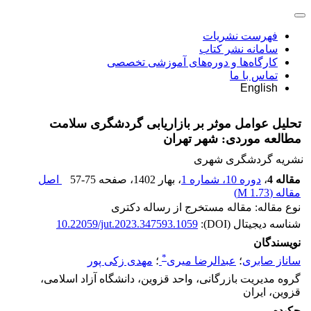
فهرست نشریات
سامانه نشر کتاب
کارگاه‌ها و دوره‌های آموزشی تخصصی
تماس با ما
English
تحلیل عوامل موثر بر بازاریابی گردشگری سلامت
مطالعه موردی: شهر تهران
نشریه گردشگری شهری
مقاله 4
،
دوره 10، شماره 1
، بهار 1402
، صفحه
57-75
اصل
مقاله (
1.73 M
)
نوع مقاله: مقاله مستخرج از رساله دکتری
شناسه دیجیتال (DOI):
10.22059/jut.2023.347593.1059
نویسندگان
*
ساناز صابری
؛
عبدالرضا میری
؛
مهدی زکی پور
گروه مدیریت بازرگانی، واحد قزوین، دانشگاه آزاد اسلامی،
قزوین، ایران
چکیده