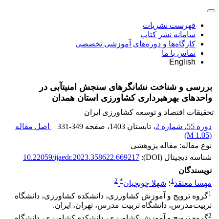
فهرست نشریات
سامانه نشر کتاب
کارگاه‌ها و دوره‌های آموزشی تخصصی
تماس با ما
English
بررسی و شناخت نشانگرهای سنجش امنیتآبی در
واحدهای بهرهبرداری کشاورزی استان همدان
تحقیقات اقتصاد و توسعه کشاورزی ایران
دوره 55، شماره 2
، تابستان 1403
، صفحه
331-349
اصل مقاله
)
1.05 M
(
نوع مقاله: مقاله پژوهشی
شناسه دیجیتال (DOI):
10.22059/ijaedr.2023.358622.669217
نویسندگان
2
*
1
مهسا معتقد
؛
شهلا چوبچیان
1
گروه ترویج و آموزش کشاورزی‌، دانشکده کشاورزی، دانشگاه
تربیت‌مدرس، دانشگاه تربیت مدرس، تهران، ایران.
2
گروه ترویج و آموزش کشاورزی، دانشکده کشاورزی، دانشگاه