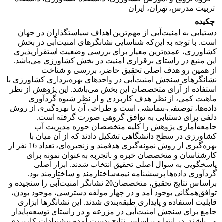
تربیت مدرس، تهران، ایران
چکیده
دستیابی به امنیت‌آبی از مهم‌ترین اهداف سیاستگذاران در جهان
است. با توجه به‌ این‌که شناسایی نشانگرهای امنیت‌آبی در بخش
کشاورزی، عمده‌ترین معیار برای بررسی وضعیت استقرارپذیری
این منبع در راستای برقراری امنیت در بخش کشاورزی می‌باشد.
از همین رو هدف اصلی تحقیق‌ حاضر، بررسی و شناخت
نشانگرهای سنجش امنیت‌آبی در واحدهای بهره‌برداری کشاورزی با
استفاده از آرای متخصصان این بخش می‌باشد. این پژوهش از نظر
ماهیت کمی، از نظر هدف کاربردی و از نظر شیوه گردآوری
داده‌ها، توصیفی-پیمایشی است و طراحی آن با بهره‌گیری از روش
دلفی برای دستیابی به توافق گروهی صورت گرفته است.
جامعه‌آماری پژوهش را کلیه متخصصان حوزه مدیریت آب
کشاورزی در سطح دانشگاهی تشکیل دادند که از آن میان با
بهره‌گیری از روش نمونه‌گیری هدفمند و زنجیره‌ای، تعداد 16 نفر از
کارشناسان و متخصصان خبره و باتجربه به‌عنوان نمونه برای
پاسخگویی به سوال اصلی تحقیق انتخاب شدند. ابزار اصلی
گردآوری داده‌ها پرسشنامه نیمه‌ساختارمند و ساختارمند بود.
براساس نتایج تحقیق، متخصصان‌20 نشانگر امنیت‌آبی را سنجیده و
توافق‌همگانی بوجود آمد و در چهار مولفه دسترسی، موجود بودن،
قابلیت استفاده و پایداری طبقه‌بندی شدند. این نشانگرها ابزاری
جامع برای سنجش امنیت‌آبی در مزرعه و در راستای توسعه‌پایدار
می‌باشند. در انتها و براساس نتایج بدست آمده پیشنهادات کاربردی