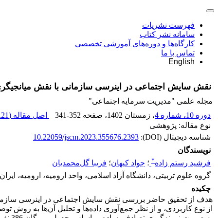
فهرست نشریات
سامانه نشر کتاب
کارگاه‌ها و دوره‌های آموزشی تخصصی
تماس با ما
English
نقش سایش اجتماعی در اینرسی سازمانی با نقش میانجیگری
مجله علمی "مدیریت سرمایه اجتماعی"
دوره 10، شماره 4
، زمستان 1402
، صفحه
341-352
اصل مقاله (
21 M
نوع مقاله: پژوهشی
شناسه دیجیتال (DOI):
10.22059/jscm.2023.355676.2393
نویسندگان
*
فرشید رستم زاده
؛
جواد کیهان
؛
فریبا گل‌محمدیان
گروه علوم تربیتی، دانشگاه آزاد اسلامی، واحد ارومیه، ارومیه، ایران
چکیده
هدف از تحقیق حاضر بررسی نقش سایش اجتماعی در اینرسی سازمانی 
به صو