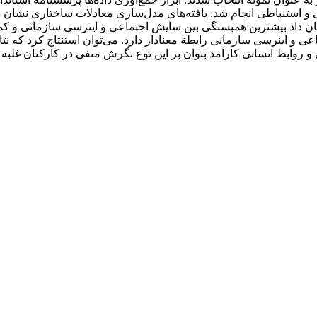
م‌افزار SSPS22 و LISREL در دو سطح توصیفی و استنباطی انجام شد. یافته‌‌های مدل‌سازی معا
01 معنادار بود. مقایسة نتایج نشان داد بیشترین همبستگی بین سایش اجتماعی و اینر
ی و اینرسی سازمانی رابطة معنادار دارد. می‌توان استنتاج کرد که ن
 و روابط انسانی کارآمد بتوان بر این نوع نگرش منفی در کارکنان غل