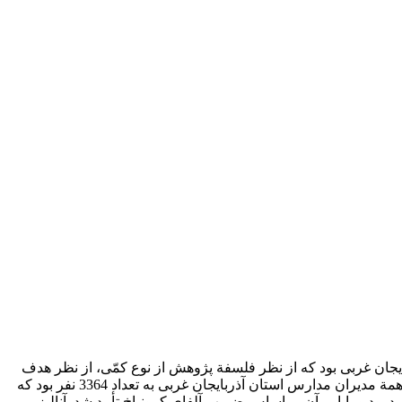
ان غربی بود که از نظر فلسفة پژوهش از نوع کمّی، از نظر هدف
از نوع کاربردی، و از نظر جمع‌‌آوری داده‌‌ها و تحلیل آن‌‌ها به روش توصیفی از نوع همبستگی و مدل‌یابی ساختاری است. جامعة آماری شامل همة مدیران مدارس استان آذربایجان غربی به تعداد 3364 نفر بود که
داده‌‌ها پرسشنامة استاندارد بود و پایایی آن بر اساس ضریب آلفای کرونباخ تأبید شد. آنالیز