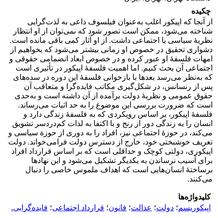
چکیده
از آنجا که اپیکور اغلب به‌عنوان فیلسوف داعی به لذت‌گرایی
شناخته می‌شود، ممکن است تصور شود که نمی‌توان از او انتظار
نظریۀ سیاسی یا اجتماعی داشت. از او آثار کمی باقی مانده است.
دشواری تحقیق در خصوص او زمانی بیشتر می‌شود که بخواهیم از
امهات فلسفۀ او عبور کرده و در خصوص ابعاد انضمامی حقوقی و
اجتماعی آن بحث کنیم. اما اهمیت فلسفۀ اپیکور در تأثیری است
که به‌نظر می‌رسد بعدها با بازخوانی فلسفۀ این دوره در سده‌های
پس از رنسانس، در شکل‌گیری مکاتب فایده‌گرا و متعاقب آن
حقوق عمومی و نظریۀ دولت برآمده از آن داشته است و به‌حدی
است که ضرورت بررسی این موضوع را به حد اثبات می‌رساند.
فلسفۀ اپیکور، بر اساس رویکردی که به فلسفۀ زندگی دارد و
انسان‌ را به زندگی دور از رنج و با اکتفا به لذات کم‌دردسر تشویق
می‌کند، در حوزۀ اجتماعی نیز، افراد را به دوری از حوزة سیاسی و
تعریف خوشبختی خود، خارج از دسترس دولت فرامی‌خواند. دولت
اپیکوری، دولتی کوچک و حداقلی است که بر اساس قرارداد افراد
برای آسیب نرساندن به یکدیگر تشکیل می‌شود و این نهادها
برساختۀ انسان‌هایی است که اهداف ملموس خاصی را دنبال
می‌کنند.
کلیدواژه‌ها
اپیکوریسم
؛
دولت
؛
عدالت
؛
قانون
؛
‏قرارداد اجتماعی
؛
فایده‌گرایی.‏