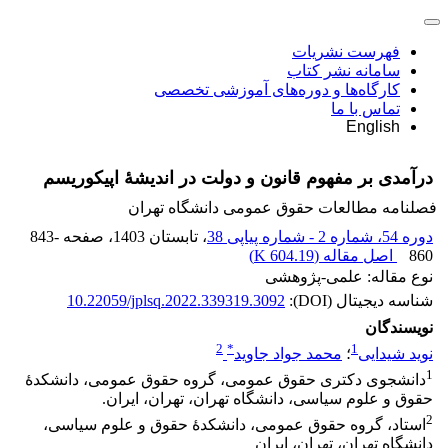
فهرست نشریات
سامانه نشر کتاب
کارگاه‌ها و دوره‌های آموزشی تخصصی
تماس با ما
English
درآمدی بر مفهوم قانون و دولت در اندیشۀ اپیکوریسم
فصلنامه مطالعات حقوق عمومی دانشگاه تهران
دوره 54، شماره 2 - شماره پیاپی 38
، تابستان 1403
، صفحه
843-
860
اصل مقاله (
604.19 K
)
نوع مقاله: علمی-پژوهشی
شناسه دیجیتال (DOI):
10.22059/jplsq.2022.339319.3092
نویسندگان
2
*
1
نوید شیدایی
؛
محمد جواد جاوید
1
دانشجوی دکتری حقوق عمومی، گروه حقوق عمومی، دانشکدۀ
حقوق و علوم سیاسی، دانشگاه تهران، تهران، ایران. ‏
2
استاد، گروه حقوق عمومی، دانشکدۀ حقوق و علوم سیاسی،
دانشگاه تهران، تهران، ایران‏