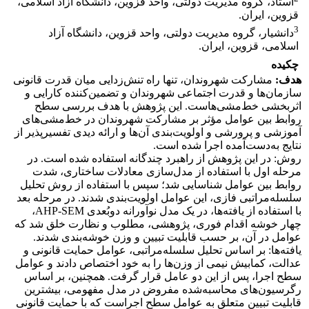
استاد، گروه مدیریت دولتی، واحد قزوین، دانشگاه آزاد اسلامی،
قزوین، ایران.
3
دانشیار، گروه مدیریت دولتی، واحد قزوین، دانشگاه آزاد
اسلامی، قزوین، ایران.
چکیده
هدف:
مشارکت شهروندان، تنها راه تنش‌‌زدایی میان قدرت قانونی
سازمان‌ها و قدرت ‌اجتماعی شهروندان و تضمین‌کننده کارایی و
اثربخشی خط‌مشی‌هاست. این پژوهش با هدف بررسی سطح
روابط بین عوامل مؤثر بر مشارکت شهروندان در خط‌مشی‌های
آموزشی و پرورشی و اولویت‌بندی آن‌ها و ارائه دیدی تفسیرپذیر از
نتایج به‌دست‌آمده اجرا شده است.
روش: در این پژوهش از راهبرد چندگانه استفاده شده است. در
مرحله اول با استفاده از مدل‌سازی معادلات ساختاری، شدت
روابط بین عوامل شناسایی شد؛ سپس با استفاده از روش تحلیل
سلسله‌مراتبی فازی، این عوامل اولویت‌بندی شدند. در مرحله بعد
با استفاده از یافته‌ها، در یک مدل نوآورانه دوبُعدی AHP-SEM،
چهار خوشه اقدام فوری، پژوهشی، مطلوب و نظارت خلق شد که
عوامل در آن، بر حسب قابلیت تبیین و وزن خوشه‌بندی شدند.
یافته‌ها: بر اساس تحلیل سلسله‌مراتبی، عوامل حمایت قانونی و
عدالت، کمابیش نیمی از وزن‌ها را به خود اختصاص ‌دادند و عوامل
سطح اجرا، پس از این دو عامل قرار گرفت. همچنین، بر اساس
رگرسیون‌های محاسبه‌شده مفروض در مدل مفهومی، بیشترین
قابلیت تبیین متعلق به عوامل سطح اجراست که با حمایت قانونی