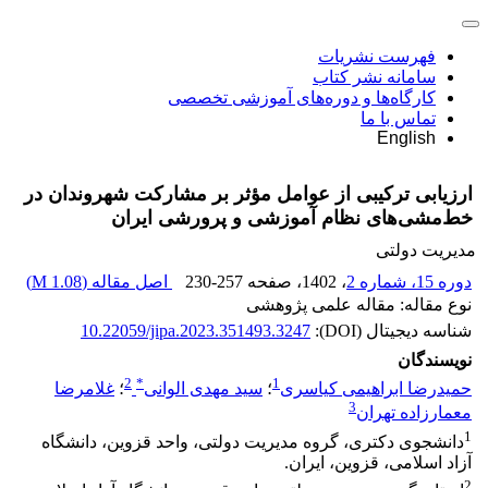
فهرست نشریات
سامانه نشر کتاب
کارگاه‌ها و دوره‌های آموزشی تخصصی
تماس با ما
English
ارزیابی ترکیبی از عوامل مؤثر بر مشارکت شهروندان در
خط‌مشی‌های نظام آموزشی و پرورشی ایران
مدیریت دولتی
دوره 15، شماره 2
، 1402
، صفحه
230-257
اصل مقاله (
1.08 M
)
نوع مقاله: مقاله علمی پژوهشی
شناسه دیجیتال (DOI):
10.22059/jipa.2023.351493.3247
نویسندگان
2
*
1
حمیدرضا ابراهیمی کیاسری
؛
سید مهدی الوانی
؛
غلامرضا
3
معمارزاده تهران
1
دانشجوی دکتری، گروه مدیریت دولتی، واحد قزوین، دانشگاه
آزاد اسلامی، قزوین، ایران.
2