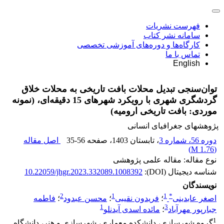
فهرست نشریات
سامانه نشر کتاب
کارگاه‌ها و دوره‌های آموزشی تخصصی
تماس با ما
English
توان‌سنجی تبدیل محلات بافت تاریخی به محلات خلاق
گردشگری شهری با رویکرد شهرهای 15 دقیقه‌ای، (نمونه‌
موردی: بافت تاریخی ارومیه)
پژوهشهای جغرافیای انسانی
دوره 56، شماره 3
، تابستان 1403
، صفحه
35-56
اصل مقاله
)
1.76 M
(
نوع مقاله: مقاله علمی پژوهشی
شناسه دیجیتال (DOI):
10.22059/jhgr.2023.332089.1008392
نویسندگان
2
1
1
*
اصغر عابدینی
؛
فریدون نقیبی
؛
محسن عبدود
؛
فاطمه
1
3
جبارپور مهرآباد
؛
مائده اسدی آیدنلو
1
گروه شهرسازی، دانشکده معماری، شهرسازی و هنر، دانشگاه