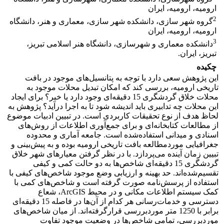
ارومیه، ارومیه، ایران
2
گروه شهر سازی، دانشکده شهر سازی، معماری و هنر، دانشگاه
ارومیه، ارومیه، ایران
3
دانشکده معماری و شهرسازی، دانشگاه هنر اسلامی تبریز،
تبریز، ایران.
چکیده
این پژوهش سعی دارد با توجه به پتانسیل‌های موجود در بافت
تاریخی ارومیه، بررسی کند که امکان تبدیل محلات موجود به
محلات خلاق گردشگری 15 دقیقه‌ای وجود دارد یا خیر؟ برای ایجاد
این محلات چه تدابیری باید اندیشه شود تا به اجرا درآید؟ پژوهش به
لحاظ هدف از نوع تحقیقات کاربردی است. در تبیین ادبیات موضوع
از مطالعات کتابخانه‌ای و برای جمع‌آوری اطلاعات از روش‌های
اسنادی و میدانی استفاده‌شده است. جامعه آماری و محدوده
جغرافیایی موردمطالعه بافت تاریخی ارومیه بوده و به پیش‌بینی و
تبیین زمان آینده می‌پردازد. با در نظر گرفتن معیارهای شهر خلاق
گردشگری 15 دقیقه‌ای شاخص‌ها به دو حالت کمی و کیفی
تقسیم‌شده‌اند. حد بهینه و ارزیابی وضع موجود شاخص‌های کیفی با
استفاده از پرسش‌نامه صورت گرفته است و شاخص‌های کمی با
کمک سیستم اطلاعات مکانی و در محیط ArcGIS، شعاع
دسترسی و خدمات‌رسانی هر کدام از آن‌ها در فاصله 15 دقیقه‌ای
برابر با 1250 متر موردبررسی قرارگرفته‌اند. از میان شاخص‌های
موردبررسی، تمامی شاخص‌ها در وضعیت موجود تفاوت