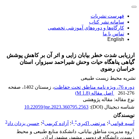
فهرست نشریات
سامانه نشر کتاب
کارگاه‌ها و دوره‌های آموزشی تخصصی
تماس با ما
English
ارزیابی شدت خطر بیابان ‏زایی و اثر آن بر کاهش پوشش
گیاهی پناهگاه حیات وحش شیراحمد سبزوار، استان
خراسان رضوی
نشریه محیط زیست طبیعی
دوره 76، ویژه نامه مناطق تحت حفاظت
، زمستان 1402
، صفحه
261-276
اصل مقاله (
1.8 M
)
نوع مقاله: مقاله پژوهشی
شناسه دیجیتال (DOI):
10.22059/jne.2023.360795.2563
نویسندگان
3
2
1
*
1
آسیه قوامی
؛
مرتضی اکبری
؛
آزاده کریمی
؛
حسین یزدان داد
1
روه مدیریت مناطق بیابانی، دانشکدة منابع طبیعی و محیط
زیست، دانشگاه فردوسی مشهد، مشهد، ایران.