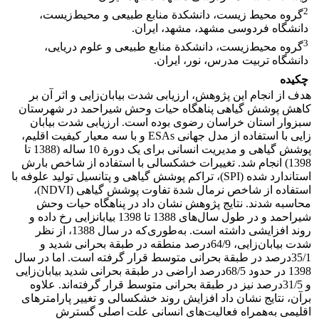
2
گروه محیط‌‌ زیست، دانشکدة منابع طبیعی و محیط‌زیست،
دانشگاه فردوسی مشهد، مشهد، ایران.
3
گروه محیط‌‌زیست، دانشکدة منابع طبیعی و علوم دریایی،
دانشگاه تربیت مدرس، نور، ایران.
چکیده
هدف از انجام این پژوهش، ارزیابی شدت بیابان‌زایی و اثر آن بر
کاهش پوشش گیاهی پناهگاه حیات وحش شیراحمد در شهرستان
سبزوار استان خراسان رضوی بوده است. ارزیابی شدت بیابان
‏زایی با استفاده از مدل جهانی ESAs و با سه معیار کیفیت اقلیم،
پوشش گیاهی و مدیریت انسانی برای یک دورة 10 ساله (1388 تا
1398) انجام شد. تغییرات خشکسالی با استفاده از شاخص بارش
استاندارد شده (SPI)، تراکم پوشش گیاهی و پتانسیل تولید علوفه با
استفاده از شاخص نرمال شدة تفاوت پوشش گیاهی (NDVI)،
محاسبه شدند. نتایج پژوهش نشان داد در پناهگاه حیات وحش
شیراحمد و در طول سال‌های 1388 تا 1398 بیابان‏زایی رخ داده و
روند افزایشی داشته­ است. به‌طوری‌که در سال 1388، از نظر
شدت بیابان‌زایی، 64/9درصد منطقه در طبقة بحرانی شدید و
35/1درصد در طبقة بحرانی متوسط قرار گرفته است. اما در سال
1398 در حدود 68/5درصد اراضی در طبقة بحرانی شدید بیابان‌زایی
و 31/5درصد نیز در طبقة بحرانی متوسط قرار گرفته‌اند. علاوه
برآن، نتایج نشان داد افزایش روند خشکسالی و تغییر پارامترهای
اقلیمی به‌همراه فعالیت‌های انسانی علت اصلی گسترش