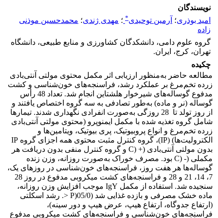
نویسندگان
*
امید بوذری
؛
آرمین توحیدی
؛
مهدی ژندی
؛
محمدحسین موذنی
زاده
گروه علوم دامی، دانشکدگان کشاورزی و منابع طبیعی، دانشگاه
تهران، کرج، ایران.
چکیده
مطالعه حاضر به‌منظور ارزیابی اثر مکمل محتوی مولتی آنتی‌بادی
زرده تخم‌مرغ بر عملکرد رشد، فراسنجه‌های خون‌شناسی و کشت
مدفوع گوساله‌های شیرخوار هلشتاین انجام شد. تعداد 48 رأس
گوساله (نر و ماده) به‌طور تصادفی به سه گروه اختصاص یافتند و
از روز تولد تا 28 روزگی به‌صورت انفرادی نگهداری شدند. تیمارها
شامل گروه تغذیه شده با مکمل ایمنوپرو (محتوی مولتی آنتی‌بادی
زرده تخم‌مرغ و انواع پروبیوتیک، پری بیوتیک، ویتامین‌ها و
الکترولیت‌ها) (IP)، گروه کنترل مثبت محتوی همه اجزای گروه IP
بدون مولتی آنتی‌بادی (+ (C و گروه کنترل منفی بدون دریافت هر
مکملی (- (C بود. مصرف خوراک به‌صورت روزانه، وزن زنده
گوساله‌ها هر هفت روز، فراسنجه‌های خون‌شناسی در روزهای یک،
7، 14، 21 و 28 و فراسنجه‌های کشت میکروبی مدفوع در روز 28
سنجیده شد. استفاده از مکمل IgY موجب افزایش وزن روزانه،
ماده خشک مصرفی و بازده غذایی شد (05/0(P <. رشد اسکلتی
(ارتفاع جدوگاه، ارتفاع هیپ، عرض هیپ و دور سینه)،
فراسنجه‌های خون‌شناسی و فراسنجه‌های کشت میکروبی مدفوع