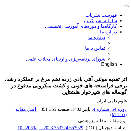
فهرست نشریات
سامانه نشر کتاب
کارگاه‌ها و دوره‌های آموزشی تخصصی
درباره ما
درباره ما
تماس با ما
شورای برنامه‌ریزی و ارتقای مجلات علمی
English
اثر تغذیه مولتی آنتی بادی زرده تخم مرغ بر عملکرد رشد،
برخی فراسنجه های خونی و کشت میکروبی مدفوع در
گوساله های شیرخوار هلشتاین
علوم دامی ایران
دوره 54، شماره 4
، پاییز 1402
، صفحه
351-365
اصل مقاله
)
1.65 M
(
نوع مقاله: مقاله پژوهشی
شناسه دیجیتال (DOI):
10.22059/ijas.2023.353724.653929