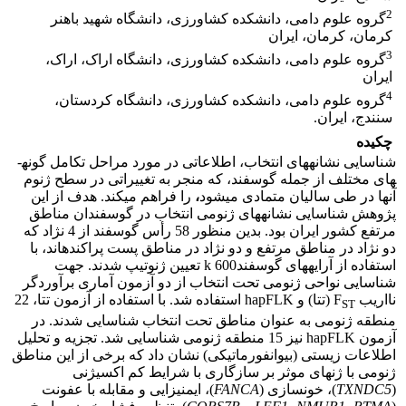
2
گروه علوم دامی، دانشکده کشاورزی، دانشگاه شهید باهنر
کرمان، کرمان، ایران
3
گروه علوم دامی، دانشکده کشاورزی، دانشگاه اراک، اراک،
ایران
4
گروه علوم دامی، دانشکده کشاورزی، دانشگاه کردستان،
سنندج، ایران.
چکیده
شناسایی نشانه­های انتخاب، اطلاعاتی در مورد مراحل تکامل گونه­
های مختلف از جمله گوسفند، که منجر به تغییراتی در سطح ژنوم
آنها در طی سالیان متمادی می­شود
،
را فراهم می­کند. هدف از این
پژوهش شناسایی نشانه­های ژنومی انتخاب در گوسفندان مناطق
مرتفع کشور ایران بود. بدین منظور 58 رأس گوسفند از 4 نژاد که
دو نژاد در مناطق مرتفع و دو نژاد در مناطق پست پراکنده­اند، با
استفاده از آرایه­های گوسفندk 600 تعیین ژنوتیپ شدند. جهت
شناسایی نواحی ژنومی تحت انتخاب از دو آزمون آماری برآوردگر
نااریب F
(تتا) و hapFLK استفاده شد. با استفاده از آزمون تتا، 22
ST
منطقه ژنومی به عنوان مناطق تحت انتخاب شناسایی شدند. در
آزمون hapFLK نیز 15 منطقه ژنومی شناسایی شد. تجزیه و تحلیل
اطلاعات زیستی (بیوانفورماتیکی) نشان داد که برخی از این مناطق
ژنومی با ژن­های موثر بر سازگاری با شرایط کم اکسیژنی
(
TXNDC5
)، خون­سازی (
FANCA
)، ایمنی­زایی و مقابله با عفونت