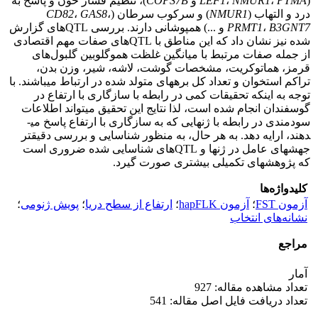
(
PTMA
،
NMUR1
،
LEF1
و
COPS7B
)، تنظیم فشار خون و پاسخ به
درد و التهاب (
NMUR1
) و سرکوب سرطان (
،
GAS8
،
CD82
B3GNT7
،
PRMT1
و ...) همپوشانی دارند. بررسی QTLهای گزارش
شده نیز نشان داد که این مناطق با QTLهای صفات مهم اقتصادی
از جمله صفات مرتبط با میانگین غلظت هموگلوبین گلبول‌های
قرمز، هماتوکریت، مشخصات گوشت، لاشه، شیر، وزن بدن،
تراکم استخوان و تعداد کل بره­های متولد شده در ارتباط می­باشند. با
توجه به اینکه تحقیقات کمی در رابطه با سازگاری با ارتفاع در
گوسفندان انجام شده است، لذا نتایج این تحقیق می­تواند اطلاعات
سودمندی در رابطه با ژن­هایی که به سازگاری با ارتفاع پاسخ می­
دهند، ارایه دهد. به هر حال، به منظور شناسایی و بررسی دقیق­تر
جهش­های عامل در ژن­ها و QTLهای شناسایی شده ضروری است
که پژوهش­های تکمیلی بیشتری صورت گیرد.
کلیدواژه‌ها
آزمون FST
؛
آزمون hapFLK
؛
ارتفاع از سطح دریا
؛
پویش ژنومی
؛
نشانه‌های انتخاب
مراجع
آمار
تعداد مشاهده مقاله: 927
تعداد دریافت فایل اصل مقاله: 541