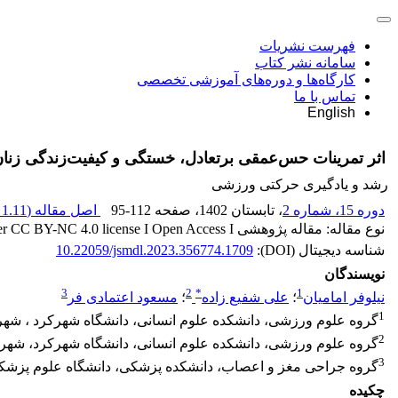
فهرست نشریات
سامانه نشر کتاب
کارگاه‌ها و دوره‌های آموزشی تخصصی
تماس با ما
English
اثر تمرینات حس‌عمقی برتعادل، خستگی و کیفیت‌زندگی زنان 
رشد و یادگیری حرکتی ورزشی
دوره 15، شماره 2
، تابستان 1402
، صفحه
95-112
اصل مقاله (
1.11 M
نوع مقاله: مقاله پژوهشی Released under CC BY-NC 4.0 license I Open Access I
شناسه دیجیتال (DOI):
10.22059/jsmdl.2023.356774.1709
نویسندگان
3
2
*
1
نیلوفر امامیان
؛
علی شفیع زاده
؛
مسعود اعتمادی فر
1
گروه علوم ورزشی، دانشکده علوم انسانی، دانشگاه شهرکرد ، شهرکر
2
گروه علوم ورزشی، دانشکده علوم انسانی، دانشگاه شهرکرد، شهرکر
3
گروه جراحی مغز و اعصاب، دانشکده پزشکی، دانشگاه علوم پزشکی
چکیده