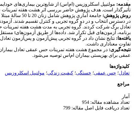
مقدمه:
مولتیپل اسکلروزیس (ام‌اس) از شایع‌ترین بیماری‌های خودا
تأثیرگذار است. هدف پژوهش حاضر بررسی اثر هشت هفته تمرینات حس 
روش پژوهش:
در دسترس انتخاب و در دو گروه تجربی و کنترل تقسیم شدند. آزمود
برنامه، آزمون‌های قبل تکرار شد. داده‌ها از طریق آزمون‌هایt مستقل و t زوجی و در سطح خطای 0/05 تحلیل شد.
یافته‌ها:
نتایج نشان‌ داد در گروه تجربی پیش‌آزمون و پس‌آزمون تعاد
تفاوت معناداری داشت.
نتیجه‌گیری:
در مجموع هشت هفته تمرینات حس عمقی تعادل بیماران ام‌ا
عمقی برای بهزیستی بیماران ام‌اس توصیه می‌شود.
کلیدواژه‌ها
تعادل
؛
حس عمقی
؛
خستگی
؛
کیفیت زندگی
؛
مولتیپل اسکلروزیس
مراجع
آمار
تعداد مشاهده مقاله: 954
تعداد دریافت فایل اصل مقاله: 799