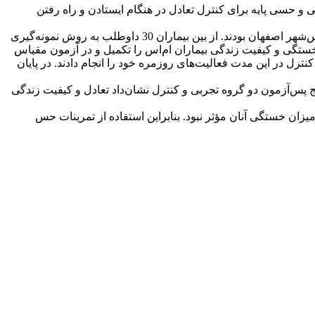
 حسی پایه برای کنترل تعادل در هنگام ایستادن و راه رفتن
جامعة آماری پژوهش شامل زنان 20 تا 50 سالۀ مبتلا به ام‌اس با نمرۀ مقیاس وضعیت شدت ناتوانی 1تا 4 و عضو انجمن ام‌اس‌شهر اصفهان بودند. از بین بیماران 30 داوطلب به ‌روش نمونه‌گیری
ستگی و کیفیت زندگی بیماران ام‌اس را تکمیل و در آزمون مقیاس
رینات حس عمقی را سه جلسه در هفته و به مدت60 دقیقه اجرا کردند و گروه کنترل در این مدت فعالیت‌های روزمره خود را انجام دادند. در پایان
 پس‌آزمون دو گروه تجربی و کنترل نشان‌داد تعادل و کیفیت زندگی
زان خستگی آنان مؤثر نبود. بنابراین استفاده از تمرینات حس