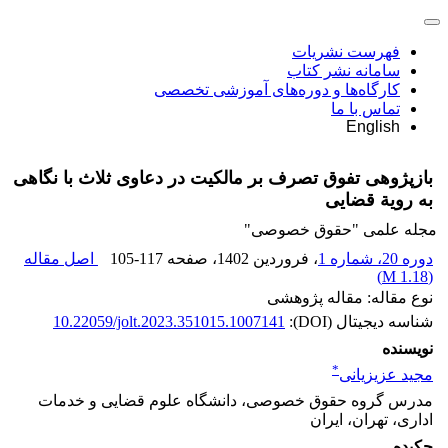
فهرست نشریات
سامانه نشر کتاب
کارگاه‌ها و دوره‌های آموزشی تخصصی
تماس با ما
English
بازپژوهی تفوق تصرف بر مالکیت در دعاوی ثلاث با نگاهی
به رویة قضایی
مجله علمی "حقوق خصوصی"
دوره 20، شماره 1
، فروردین 1402
، صفحه
105-117
اصل مقاله
)
1.18 M
(
نوع مقاله: مقاله پژوهشی
شناسه دیجیتال (DOI):
10.22059/jolt.2023.351015.1007141
نویسنده
*
مجید عزیزیانی
مدرس گروه حقوق خصوصی، دانشگاه علوم قضایی و خدمات
اداری، تهران، ایران
چکیده