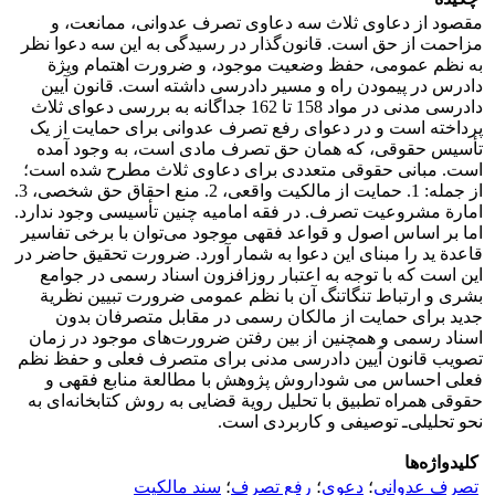
مقصود از دعاوی ثلاث سه دعاوی تصرف عدوانی، ممانعت، و
مزاحمت از حق است. قانون‌گذار در رسیدگی به این سه دعوا نظر
به نظم عمومی، حفظ وضعیت موجود، و ضرورت اهتمام ویژة
دادرس در پیمودن راه و مسیر دادرسی داشته است. قانون آیین
دادرسی مدنی در مواد 158 تا 162 جداگانه به بررسی دعوای ثلاث
پرداخته است و در دعوای رفع تصرف عدوانی برای حمایت از یک
تأسیس‌ حقوقی، که همان حق تصرف مادی است، به وجود آمده
است. مبانی حقوقی متعددی برای دعاوی ثلاث مطرح شده است؛
از جمله: 1. حمایت از مالکیت واقعی، 2. منع احقاق حق شخصی، 3.
امارة مشروعیت تصرف. در فقه امامیه چنین تأسیسی وجود ندارد.
اما بر اساس اصول و قواعد فقهی موجود می‌توان با برخی تفاسیر
قاعدة ید را مبنای این دعوا به شمار آورد. ضرورت تحقیق حاضر در
این است که با توجه به اعتبار روزافزون اسناد رسمی در جوامع
بشری و ارتباط تنگاتنگ آن با نظم عمومی ضرورت تبیین نظریة
جدید برای حمایت از مالکان رسمی در مقابل متصرفان بدون
اسناد رسمی و همچنین از بین رفتن ضرورت‌های موجود در زمان
تصویب قانون آیین دادرسی مدنی برای متصرف فعلی و حفظ نظم
فعلی احساس می شوداروش پژوهش با مطالعة منابع فقهی و
حقوقی همراه تطبیق با تحلیل رویة قضایی به روش کتابخانه‌ای به
نحو تحلیلی‌ـ توصیفی و کاربردی است.
کلیدواژه‌ها
تصرف عدوانی
؛
دعوی
؛
رفع تصرف
؛
سند مالکیت