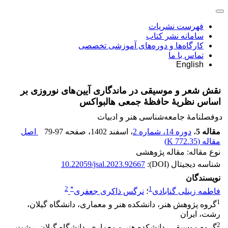
فهرست نشریات
سامانه نشر کتاب
کارگاه‌ها و دوره‌های آموزشی تخصصی
تماس با ما
English
نقش شعر و موسیقی در ماندگاری آیین‌های‌ نوروزی بر
اساس نظریۀ حافظۀ جمعی هالبواکس
دوفصلنامۀ جامعه‌شناسی هنر و ادبیات
مقاله 5
،
دوره 14، شماره 2
، اسفند 1402
، صفحه
79-97
اصل
مقاله (
772.35 K
)
نوع مقاله: مقاله پژوهشی
شناسه دیجیتال (DOI):
10.22059/jsal.2023.92667
نویسندگان
2
*
1
فاطمه زینلی گنابادی
؛
نرگس ذاکری جعفری
1
گروه پژوهش هنر، دانشکده هنر و معماری، دانشگاه گیلان،
رشت، ایران
2
گروه موسیقی، دانشکده هنر و معماری، دانشگاه گیلان، رشت،