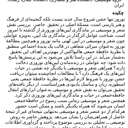
ایران
چکیده
نوروز تنها جشن شروع سال جدید نیست بلکه گنجینه‌ای از فرهنگ
و هنر پارسی است. مسئلۀ اصلی در تحقیق حاضر، بررسی نقش
شعر و موسیقی در ماندگاری آیین‌های نوروزی از گذشته تا امروز
است. شناخت عوامل اثرگذار در ماندگاری یک آیین، به‌ویژه عواملی
چون شعر و موسیقی در آیین کهنی مانند نوروز و هم‌چنین مطالعۀ
نوروز به‌عنوان میراثی شفاهی در قالب یک پدیدۀ اجتماعیِ منطبق
با نظریۀ حافظۀ جمعی هالبواکس از مهم‌ترین اهداف این تحقیق
به‌شمار می‌آید. در این راستا تلاش می‌شود به این پرسش‌ها پاسخ
داده شود: چه عواملی در زنده‌ماندن آیین‌های نوروزی دخالت
دارند؟ همراهی شعر و موسیقی با یکدیگر چه نقشی در حیات
آیین‌های یک فرهنگ دارد؟ با مطالعات انجام‌شده می‎توان دریافت
جشن نوروز با شروط لازم آیین‌ها در نظریۀ حافظۀ جمعی یعنی
اسطوره، زبان و مناسک یادبودی هم‌راستاست. از دیگر یافته‌های
تحقیق می‌توان به نقش شعر و موسیقی به‌عنوان ابزارهای انتقال
حافظه‌جمعی در حیات و ماندگاری آیین‌های نوروزی ذکر کرد.
همچنین شعر و موسیقی زمانی سبب رسوخ در حافظۀجمعی
انسان می‌شوند که همراه یکدیگر باشند و ممکن است حضور
هرکدام از دو عنصر شعر و موسیقی به‌تنهایی نتیجه‌ای غیر از نتیجۀ
حاصل از همراهی‌شان را نشان می‌دهد. پژوهش حاضر به روش
توصیفی ــ تحلیلی به بررسی موضوع پرداخته و گردآوری اطلاعات
به‌صورت کتابخانه‌ای و مصاحبه‌های میدانی بوده است.