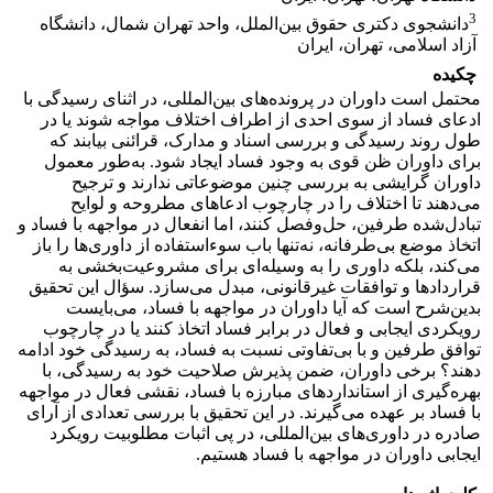
3
دانشجوی دکتری حقوق بین‌الملل، واحد تهران شمال، دانشگاه
آزاد اسلامی، تهران، ایران
چکیده
محتمل است داوران در پرونده‌های بین‌المللی، در اثنای رسیدگی با
ادعای فساد از سوی احدی از اطراف اختلاف مواجه شوند یا در
طول روند رسیدگی و بررسی اسناد و مدارک، قرائنی بیابند که
برای داوران ظن قوی به وجود فساد ایجاد شود. به‌طور معمول
داوران گرایشی به بررسی چنین موضوعاتی ندارند و ترجیح
می‌دهند تا اختلاف را در چارچوب ادعاهای مطروحه و لوایح
تبادل‌شده طرفین، حل‌وفصل کنند، اما انفعال در مواجهه با فساد و
اتخاذ موضع بی‌طرفانه، نه‌تنها باب سوءاستفاده از داوری‌ها را باز
می‌کند، بلکه داوری را به وسیله‌ای برای مشروعیت‌بخشی به
قراردادها و توافقات غیرقانونی، مبدل می‌سازد. سؤال این تحقیق
بدین‌شرح است که آیا داوران در مواجهه با فساد، می‌بایست
رویکردی ایجابی و فعال در برابر فساد اتخاذ کنند یا در چارچوب
توافق طرفین و با بی‌تفاوتی نسبت به فساد، به رسیدگی خود ادامه
دهند؟ برخی داوران، ضمن پذیرش صلاحیت خود به رسیدگی، با
بهره‌گیری از استانداردهای مبارزه با فساد، نقشی فعال در مواجهه
با فساد بر عهده می‌گیرند. در این تحقیق با بررسی تعدادی از آرای
صادره در داوری‌های بین‌المللی، در پی اثبات مطلوبیت رویکرد
ایجابی داوران در مواجهه با فساد هستیم.