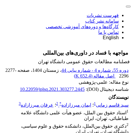
فهرست نشریات
سامانه نشر کتاب
کارگاه‌ها و دوره‌های آموزشی تخصصی
تماس با ما
English
مواجهه با فساد در داوری‌های بین‌المللی
فصلنامه مطالعات حقوق عمومی دانشگاه تهران
دوره 55، شماره 4 - شماره پیاپی 44
، زمستان 1404
، صفحه
2277-
2296
اصل مقاله (
652.4 K
)
نوع مقاله: علمی-پژوهشی
شناسه دیجیتال (DOI):
10.22059/jplsq.2021.303277.2445
نویسندگان
3
2
*
1
سید قاسم زمانی
؛
ایمان میرزازاده
؛
عرفان میرزازاده
1
استاد حقوق بین الملل، عضو هیأت علمی دانشگاه علامه
طباطبائی، تهران، ایران
2
دکتری حقوق بین‌الملل، دانشکده حقوق و علوم سیاسی،
دانشگاه تهران، تهران، ایران