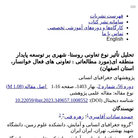
فهرست نشریات
سامانه نشر کتاب
کارگاه‌ها و دوره‌های آموزشی تخصصی
تماس با ما
English
تحلیل تأثیر نوع تعاونی روستا- شهری بر توسعه پایدار
منطقه ای(مورد مطالعاتی : تعاونی های فعال خوانسار،
استان اصفهان)
پژوهشهای جغرافیای انسانی
دوره 56، شماره 2
، بهار 1403
، صفحه
1-16
اصل مقاله (
1.08 M
)
نوع مقاله: مقاله علمی پژوهشی
شناسه دیجیتال (DOI):
10.22059/jhgr.2023.349657.1008552
نویسندگان
2
*
1
حمیده سادات آقامیری
؛
زهره فنی
1
گروه جغرافیای انسانی و آمایش، دانشکده علوم زمین، دانشگاه
شهید بهشتی، تهران، ایران ایران
2