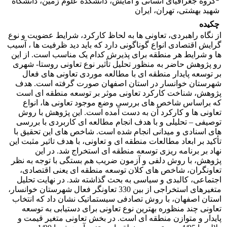
گروه جغرافیای انسانی و آمایش، دانشکده علوم زمین، دانشگاه
شهید بهشتی، تهران، ایران
چکیده
از نگاه راهبردی، تعاونی ها به لحاظ کارکرد، شرایط عضویت و نوع
گرایش اقتصادی انواع گوناگونی دارد که باید دید ظرفیت ها ، آسیب
ها و شرایط هر منطقه برای پذیرش کدام یک مناسب است. از این
رو پژوهش حاضر به منظور تحلیل تأثیر نوع تعاونی روستا- شهری
بر توسعه پایدار منطقه ای با مطالعه موردی تعاونی های فعال
شهرستان خوانسار در استان اصفهان صورت گرفته است. هدف
پژوهش، شناخت کارکرد تعاونی موثر بر توسعه منطقه ای است
که براساس شاخص های بررسی وضع موجود تعاونی ها، انواع
تعاونی ها و کارکرد آن به دست آمده است. این پژوهش با روش
توصیفی – تحلیلی و با هدف انجام مطالعه ای کاربردی با بررسی
های اسنادی و میدانی انجام شده است. شاخص های این تحقیق با
تأکید بر ابعاد مطالعات منطقه ای و تعاونی، با هدف تاثیر مثبت این
نهاد بر برنامه ریزی توسعه منطقه ای استخراج شد. در این
پژوهش، با روش دلفی و آزمون ضریب هم بستگی با توجه به نظر
تعاونگران، شاخص های کلان توسعه منطقه ای یعنی اقتصادی،
اجتماعی، کالبدی و سیاسی به بحث گذاشته شد. در نهایت تحلیل
متغیرهای استخراجی از بین 330 تعاونگر فعال شهرستان خوانسار،
استان اصفهان، با روش تصادفی سیستماتیک نشان داد که انتخاب
تعاونی چند منظوره بهترین نوع تعاونی برای دستیابی به توسعه
پایدار و متوازن منطقه ای است. در بخش تعاونی متغیر قیمت و