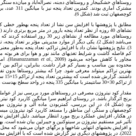
روستاهای خشکبیجار و روستاهای ده‌بنه، نصراله‌آباد و میان‌ده سنگر
مشترک آماری بودند.
کوچصفهان ثبت شد (شکل 6).
نشاهای 40 روزه از نظر تعداد پنجه بارور در متر مربع برتری دارند (Sarkar
روستا‌های مورد مطالعه از نشاهای زیر 30 
می‌باشد (شکل 2). یکی دیگر از موارد مدیریتی مؤثر بر تعداد
3). نتایج پژوهش­ها نشان داد با افزایش تراکم، تعداد پنجه به‌طور معن
کم فاصله کاشت و شرایط تغذیه­ای مانند نور و هوا برای هر بوته 
مجاور با کاهش مواجه می‌شود (Hasanuzzaman
et al.,
2009)
بهترین تراکم می­تواند معرفی شود. چرا که بیشتر روستاها بدون ت
از تراکم 30×30 سانتی­متر با میانگین 335 پنجه در واحد سطح به­دست می‌آید (Sharma
مقدار کود نیتروژن مصرفی در روستاهای مورد بررسی نیز از عواملی
بود (شکل 4). در این بررسی، کمتر­بودن ماده آلی و نیترو
در هکتار، افزایش عملکرد برنج مورد انتظار می­باشد. دلیل افزایش ت
تأثیر غیر مستقیم نیتروژن بر سیتوکنین و جیبرلین بیان شده است. به­
و افزایش بخش­های انتهایی شاخه­ها و برگ­های جوان می‌شود که محل س
2022). در پژوهش­های دیگری نیز گزارش شده است که با افزایش مص