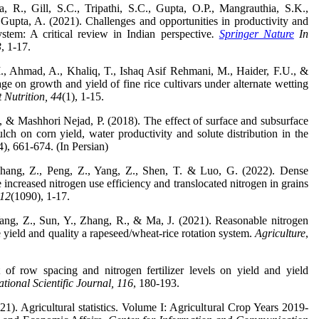
 R., Gill, S.C., Tripathi, S.C., Gupta, O.P., Mangrauthia, S.K.,
upta, A. (2021). Challenges and opportunities in productivity and
system: A critical review in Indian perspective
.
Springer Nature
In
3
, 1-17.
., Ahmad, A., Khaliq, T., Ishaq Asif Rehmani, M., Haider, F.U., &
age on growth and yield of fine rice cultivars under alternate wetting
 Nutrition,
44
(1), 1-15.
 & Mashhori Nejad, P. (2018). The effect of surface and subsurface
lch on corn yield, water productivity and solute distribution in the
4), 661-674. (In Persian)
hang, Z., Peng, Z., Yang, Z., Shen, T. & Luo, G. (2022). Dense
 increased nitrogen use efficiency and translocated nitrogen in grains
12
(1090), 1-17.
Yang, Z., Sun, Y., Zhang, R., & Ma, J. (2021). Reasonable nitrogen
 yield and quality a rapeseed/wheat-rice rotation system.
Agriculture
,
 of row spacing and nitrogen fertilizer levels on yield and yield
ational Scientific Journal,
116
, 180-193.
21). Agricultural statistics. Volume I: Agricultural Crop Years 2019-