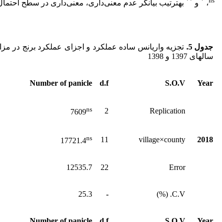
**
*
ns
،
‌و
به
ترتیب ‌بیانگر عدم معنی‌داری، معنی‌داری در سطح احتمال
جدول 5
.
تجزیه واریانس ساده عملکرد و اجزای عملکرد برنج در مز
سال­های 1397 و 1398
Number of panicle
d.f
S.O.V
Year
ns
2
Replication
7609
ns
11
village×county
2018
17721.4
12535.7
22
Error
25.3
-
C.V. (%)
Number of panicle
d.f
S.O.V
Year