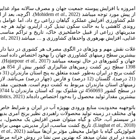
امروزه با افزایش پیوسته جمعیت جهان و مصرف سالانه مواد غذایی
از پیش مورد توجه می­باشد (Mohidem
et al
., 2022). اگرچه، بع
علم کشاورزی افزایش عملکرد گیاهان زراعی رخ داد، اما عوامل 
روندی کاهشی یا به حالت سکون تبدیل کرد. از­این­رو، تولید هر چه 
مدیریت­های زراعی از قبیل حاصلخیزی خاک، تاریخ و تراکم مناس
غذایی، افزایش بهره­وری واحد­های کشاورزی و … می­باشد (Kumar
., 2021).
 al
غلات نقش مهم و ویژه­ای در الگوی مصرف هر کشوری در دنیا دارند
بیشترین سطح زمین­های کشاورزی جهان را به­خود اختصاص داده است
جهان و کشور­های در حال توسعه می­باشد (Hajarpour
et al
1398 سطح
زمین­های استان مازندران مربوط به کشت دوم است. همچنین، مقدا
بیشترین مقدار تولید محصول را به‌خود اختصاص داده‌اند (Agricultural statistics, 2021).
های مختلف در زمینه تولید محصولات راهبردی نظیر برنج امری بدیه
در سیستم آب، خاک و گیاه می­توان ضمن افزایش یک محصول، به
(Liaghat
et al
., 2018). تاریخ کشت مناسب، ابزار مدیریتی مهمی ب
فنولوژیکی گیاه با عوامل محیطی مؤثر بر آن‌ها می­باشد (Cerioli
et al