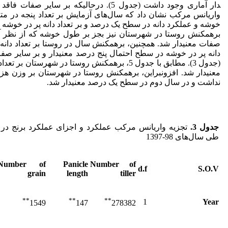
دار آماری وجود داشت (جدول 5). در­حالی­که بر سای
واریانس مرکب نشان داد که سال‌های آزمایش بر تعداد پنجه در متر
خوشه و عملکرد دانه در سطح یک درصد و بر تعداد دانه پر در خوشه د
بر­همکنش روستا در شهرستان نیز بجز بر طول خوشه که از نظر آما
صفات معنی­دار شد. همچنین، بر­همکنش سال در روستا بر تعداد دان
دانه پر در خوشه در سطح احتمال پنج درصد معنی­دار و بر سایر صفا
(جدول 3). مطابق با جدول 5، بر­همکنش روستا در شهرس
معنی­دار شد. افزون­بر­این، برهمکنش روستا در شهرستان بر وزن هزا
نداشت و در سال دوم در سطح یک درصد معنی­دار شد.
جدول 3
.
تجزیه واریانس مرکب عملکرد و اجزای عملکرد برنج در 
طی سال‌های 98-1397
Number
of
Panicle
Number of
d.f
S.O.V
grain
length
tiller
**
**
**
1
Year
1549
147
278382