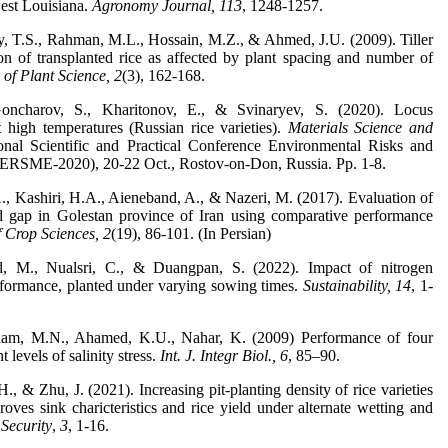
est Louisiana.
Agronomy Journal,
113
, 1248-1257.
 T.S., Rahman, M.L., Hossain, M.Z., & Ahmed, J.U. (2009). Tiller
n of transplanted rice as affected by plant spacing and number of
of Plant Science,
2
(3), 162-168.
oncharov, S., Kharitonov, E., & Svinaryev, S. (2020). Locus
 high temperatures (Russian rice varieties).
Materials Science and
onal Scientific and Practical Conference Environmental Risks and
(ERSME-2020), 20-22 Oct., Rostov-on-Don, Russia. Pp. 1-8.
 A., Kashiri, H.A., Aieneband, A., & Nazeri, M. (2017). Evaluation of
ld gap in Golestan province of Iran using comparative performance
f Crop Sciences,
2
(19), 86-101. (In Persian)
, M., Nualsri, C., & Duangpan, S. (2022). Impact of nitrogen
erformance, planted under varying sowing times.
Sustainability,
14
, 1-
slam, M.N., Ahamed, K.U., Nahar, K. (2009) Performance of four
t levels of salinity stress.
Int. J. Integr Biol.,
6
, 85–90.
., & Zhu, J. (2021). Increasing pit-planting density of rice varieties
roves sink charicteristics and rice yield under alternate wetting and
Security
,
3
, 1-16.