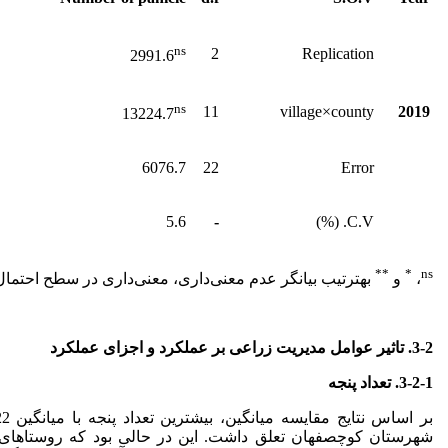
ns
2
Replication
2991.6
ns
11
village×county
2019
13224.7
6076.7
22
Error
5.6
-
C.V. (%)
**
*
ns
،
‌و
به
ترتیب ‌بیانگر عدم معنی‌داری، معنی‌داری در سطح احتمال
3-2. تاثیر عوامل مدیریت زراعی بر عملکرد و اجزای عملکرد
3-2-1. تعداد پنجه
شهرستان کوچصفهان تعلق داشت. این در حالی بود که روستاهای