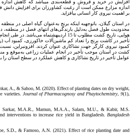
افزایش در خرید و فروش و قطعه‌بندی می­باشد که کاهش اندازه مز
اندازه مزارع ممکن است از رغبت کشاورزان برای افزایش دانش فن
بر اهمیت نیروی کار انسانی بیافزاید.
در استان گیلان، با­توجه­به اینکه برنج به‌عنوان گیاه اصلی در منطق
محدودیت طول فصل به‌دلیل بارندگی‌های انتهای فصل در منطقه، 
هوایی، تاریخ کشت مطلوب تا 15 اردیبهشت­ماه می‌با
تأخیر در کاشت برنج را تعداد کم ماشین‌آلات خاک­ورزی، کمبود آب (
کمبود نیروی کارگر جهت نشاکاری عنوان کردند. افزون­بر­این، نس
کشت در استان موجب تأخیر در انجام عملیات زراعی به‌موقع و منا
عوامل تأخیر در تاریخ نشاکاری و کاهش عملکرد در سطح استان را به
ankar, A., & Sahoo, M. (2020). Effect of planting dates on dry weight,
ce varieties.
Journal of Pharmacognosy and Phaytochemistry
,
9
(1),
, Sarkar, M.A.R., Mamun, M.A.A., Salam, M.U., & Kabir, M.S.
 interventions to increase rice yield in Bangladesh.
Bangladesh
mbe, S.D., & Famoso, A.N. (2021). Effect of rice planting date and