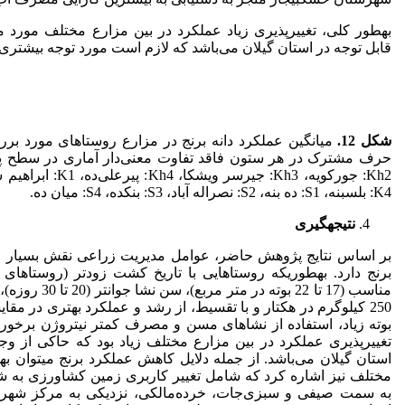
به­طور کلی، تغییرپذیری زیاد عملکرد در بین مزارع مختلف مورد 
قابل توجه در استان گیلان می‌باشد که لازم است مورد توجه بیشتری 
شکل 12
.
میانگین عملکرد دانه برنج در مزارع روستاهای مورد برر
K4: بلسبنه، S1: ده بنه، S2: نصراله آباد، S3: بنکده، S4: میان ده.
نتیجه­گیری
بر اساس نتایج پژوهش حاضر، عوامل مدیریت زراعی نقش بسیار م
برنج دارد. به­طوری­که روستاهایی با تاریخ کشت زودتر (روستاهای
250 کیلوگرم در هکتار و با تقسیط، از رشد و عملکرد بهتری در مقا
بوته زیاد، استفاده از نشاهای مسن و مصرف کمتر نیتروژن برخوردا
تغییرپذیری عملکرد در بین مزارع مختلف زیاد بود که حاکی از وجو
استان گیلان می‌باشد. از جمله دلایل کاهش عملکرد برنج می­توان به­
مختلف نیز اشاره کرد که شامل تغییر کاربری زمین کشاورزی به ش
به سمت صیفی و سبزی‌جات، خرده‌مالکی، نزدیکی به مرکز شهرس