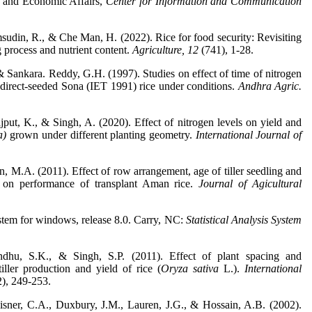
g and Economic Affairs,
Center for Information and Communication
din, R., & Che Man, H. (2022). Rice for food security: Revisiting
ng process and nutrient content.
Agriculture,
12
(741), 1-28.
& Sankara. Reddy, G.H. (1997). Studies on effect of time of nitrogen
 direct-seeded Sona (IET 1991) rice under conditions.
Andhra Agric.
put, K., & Singh, A. (2020). Effect of nitrogen levels on yield and
va)
grown under different planting geometry.
International Journal of
, M.A. (2011). Effect of row arrangement, age of tiller seedling and
ll on performance of transplant Aman rice.
Journal of Agicultural
stem for windows, release 8.0. Carry, NC:
Statistical Analysis System
dhu, S.K., & Singh, S.P. (2011). Effect of plant spacing and
iller production and yield of rice (
Oryza sativa
L.).
International
2), 249-253.
isner, C.A., Duxbury, J.M., Lauren, J.G., & Hossain, A.B. (2002).