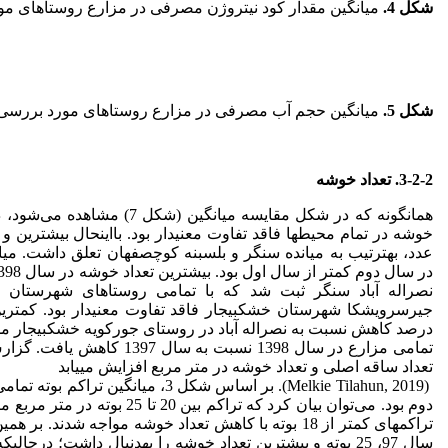
شکل 4
.
میانگین مقدار کود نیتروژن مصرفی در مزارع روستاهای مو
شکل 5
.
میانگین حجم آب مصرفی در مزارع روستاهای مورد بررسی
3-2-2. تعداد خوشه
همان­گونه که در شکل مقایسه میانگی
عدد، به­ترتیب به میان­ده سنگر و بلسبنه کوچصفهان تعلق داشت. می
نصراله آباد سنگر ثبت شد که با تمامی روستاهای شهرستان س
درصد کاهش نسبت به نصراله آباد در روستای جورکویه خشکبیجار م
تمامی مزارع در سال 1398 نسبت به
تعداد ساقه اصلی و تعداد خوشه در متر مربع افزایش می­یابد
(Melkie Tilahun, 2019). بر اساس شکل 3، م
دوم بود. می‌توان بیان کرد که تراکم ب
تراکم­های کمتر از 18 بوته با کاهش تعداد خوشه مواجه شدن