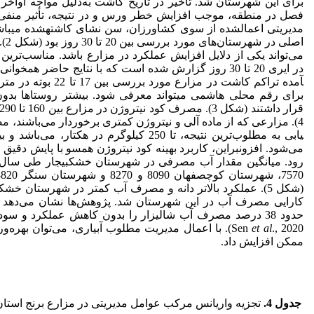
برای این شهرستان شد. تاخیر در تاریخ کاشت به‌دلیل مواجه اواخر د
فصل در منطقه، موجب افزایش خطر ورس و در نتیجه، تأثیر منفی ب
مدیریتی اعمال­شده از سوی کشاورزان، سن نشای کاشته­شده می­با
اصلی
می‌تواند یکی از دلایل افزایش عملکرد در مزارع باشد. مناسب‌تری
آمده تراکم کاشت در مزارع 
برای رقم محلی هاشمی می­تواند معرفی شود. بیشتر روستاها بدو
یابی به مطلوب‌ترین نتیجه، تا 250 کیلوگرم در 
می‌شود. افزون­بر­این، کاربرد بهینه کود نیتروژن همسو با پایش دقیق
(شکل 5). عملکرد بالاتر دانه و مصرف آب کمتر در شهرستان خشک
کارایی مصرف آب در این شهرستان شد. پژوهش‌ها نشان می‌دهد که
et al
Sen
., 2020). با اعمال مدیریت مطلوب آبیاری، می‌توان به
ممکن افزایش داد.
جدول 4
.
تجزیه واریانس مرکب عوامل مدیریتی در مزارع برنج استان گیلا