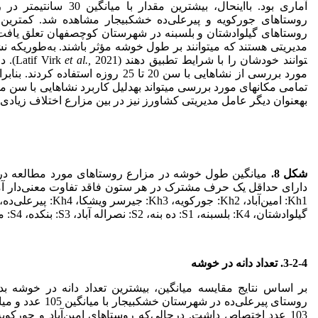
آماری بود. با­این­حال، بیشتری
روستاهای گیلوادشتان و بلسبنه در شهرستان کوچصفهان تعلق یافت.
توانند خودشان را با شرایط تطبیق دهند (Latif Virk
et al.,
2021
مورد بررسی از نشاهایی با سن 20 تا 25 روزه
تمامی مکان­های مورد بررسی می­تواند به­دلیل کاربرد نشاهایی با سن مط
به­عنوان دیگر عامل مدیریتی کشاورز نیز در بین مزارع اختلاف زیادی
شکل 8
.
دارای حداقل یک حرف مشترک در هر ستون فاقد تفاوت معنی‌دار آم
گیلوادشتان، K4: بلسبنه، S1: ده بنه، S2: نصراله آباد، S3: بنکده، S4: میان ده.
3-2-4. تعداد دانه در خوشه
بر اساس نتایج مقایسه میانگین، بیشترین تعداد دانه در خوشه بدو
روستای پیرعلی‌ده در ش
103 عدد اختصاص داشت. در‌حالی‌که روستاهای امین‌آباد و جورکوی