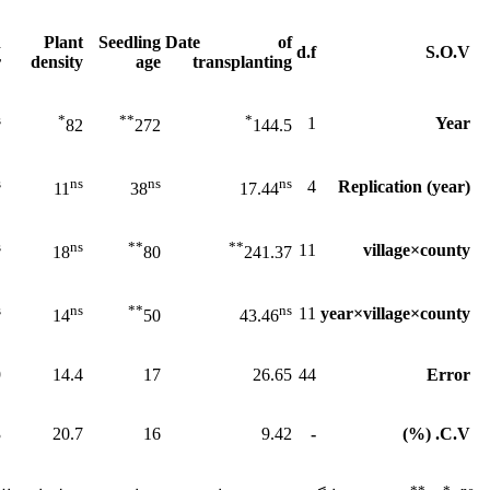
n
Plant
Seedling
Date of
d.f
S.O.V
r
density
age
transplanting
s
*
**
*
1
Year
82
272
144.5
s
ns
ns
ns
4
Replication (year)
11
38
17.44
s
ns
**
**
11
village×county
18
80
241.37
s
ns
**
ns
11
year×village×county
14
50
43.46
9
14.4
17
26.65
44
Error
3
20.7
16
9.42
-
C.V. (%)