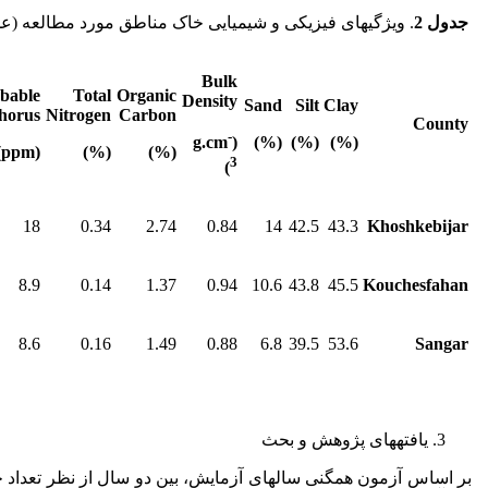
جدول 2
.
ویژگی­های فیزیکی و شیمیایی خاک مناطق مورد مطالعه (عمق صفر تا 0
Bulk
bable
Total
Organic
Density
Sand
Silt
Clay
horus
Nitrogen
Carbon
County
-
(%)
(%)
(%)
(g.cm
(ppm)
(%)
(%)
3
)
18
0.34
2.74
0.84
14
42.5
43.3
Khoshkebijar
8.9
0.14
1.37
0.94
10.6
43.8
45.5
Kouchesfahan
8.6
0.16
1.49
0.88
6.8
39.5
53.6
Sangar
یافته
های پژوهش و بحث