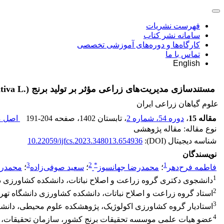
فهرست نشریات
سامانه نشر کتاب
کارگاه‌ها و دوره‌های آموزشی تخصصی
تماس با ما
English
مستند‌سازی مدیریت‌های زراعی مؤثر بر تولید برنج (.Oryza sativa L) در استان گیلان
علوم گیاهان زراعی ایران
مقاله 15
،
دوره 54، شماره 2
، تابستان 1402
، صفحه
191-204
اصل مق
نوع مقاله: مقاله پژوهشی
شناسه دیجیتال (DOI):
10.22059/ijfcs.2023.348013.654936
نویسندگان
3
2
*
1
فاطمه فرح‌دهر
؛
محمدرضا جهانسوز
؛
سعید صوفی‌زاده
؛
محمدرض
1
دانشجوی دکتری گروه زراعت و اصلاح نباتات، دانشکده کشاورزی دا
2
استاد گروه زراعت و اصلاح نباتات، دانشکده کشاورزی دانشگاه تهرا
3
استادیار گروه کشاورزی اکولوژیک، پژوهشکده علوم محیطی، دانشگا
4
عضو هیات علمی موسسه تحقیقات برنج کشور، سازمان تحقیقات،