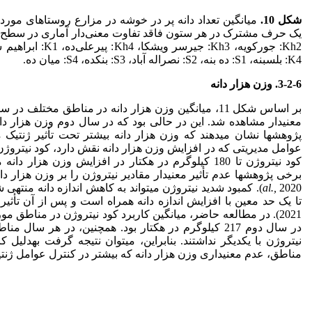
شکل 10
.
میانگین تعداد دانه پر در خوشه در مزارع روستاهای مورد
K4: بلسبنه، S1: ده بنه، S2: نصراله آباد، S3: بنکده، S4: میان ده.
3-2-6. وزن هزار دانه
بر اساس شکل 11، میانگین وزن هزار دانه در مناطق مختلف
معنی­دار مشاهده شد. این در حالی بود که در سال دوم وزن هزار د
پژوهش­ها نشان می­دهند که وزن هزار دانه بیشتر تحت تأثیر ژنتیک می
عوامل مدیریتی که در افزایش وزن هزار دانه نقش دارد، کود نیترو
کود نیتروژن تا 180 کیلوگرم در هکتار در افزایش وزن هز
برخی پژوهش­ها عدم تأثیر معنی­دار مقادیر نیتروژن را بر وزن هزار دانه گزارش
al.,
2020). کمبود شدید نیتروژن می­تواند به کاهش اندازه دانه منت
تا یک حد معین با افزایش اندازه دانه همراه است و پس از آن تأثیری بر ا
در سال دوم 217 کیلوگرم در هکتار بود. همچنین، در هر سال
نیتروژن با یکدیگر نداشتند. بنابراین، می­توان نتیجه گرفت به­دلیل 
مناطق، عدم معنی­داری وزن هزار دانه که بیشتر در کنترل عوامل ژن