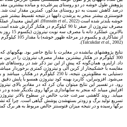
درصد کاهش نسبت به دو روستای مذکور، کمترین مقدار ثبت شد. به
فتوسنتزی بیشتر منجر به پر­شدن دانه­ها در نتیجه تقسیط بیشتر شیره 
خوشه بلند­تر شده است (Hussain
et al
., 2022). افزایش معنی­دار
مصرف نیتروژن از صفر تا 90 کیلوگرم در هکتار گ
از نشاکاری و یک­سوم د
et al.,
2002).
(Talcukdar
نتایج پژوهش­های بیان­شده در مغایرت با نتایج حاضر بود. به­گونه­ای
300 کیلوگرم در هکتار بیشترین مقدار مصرف نیتروژن را در بین
داد. از­این­رو، همان‌گونه که پیش از این نیز ذکر شد در روستاها
مقایسه با خشکبیجار از کربن آلی و نیتروژن کمتری برخوردار می­با
دست­یابی به مطلوب­ترین نتیجه، تا 250 کیلوگرم
می‌شود. افزون­بر­این، کاربرد بهینه کود نیتروژن همسو با پایش دقیق
رود. در تفسیر این نتایج می­توان بیان کرد که در مقادیر بالای نیت
افزایش می­یابد که منجر به سایه­اندازی برگ­ها روی یکدیگر شده و د
می­یابد. روند کاهشی سرعت جذب خالص در سطوح بالاتر نیتروژن 
تسریع تولید برگ و زودتر بسته­شدن پوشش گیاهی است. چرا که ت
برگ­ها رسیده و در نتیجه میزان فتوسنتز خالص مربوط به هر برگ کمتر می‌ش