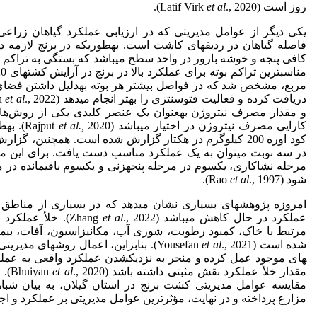
روز است (Latif Virk
., 2020).
et al
یکی دیگر از عوامل مدیریتی که در ارزیابی عملکرد گیاهان زراعی 
فاصله گیاهان در ردیف­های کاشت است. به­طوری­که در برنج لازمه دست
کافی پنجه و خوشه بارور در واحد سطح می­باشد که بستگی به تراکم بو
مربع، مشخص شد که در فواصل بیشتر هر بوته به­دلیل داشتن فضای
دریافت کرده و فعالیت فتوسنتزی را بهتر انجام می­دهد (Hussain
et al
و مقدار مصرف نیتروژن به­عنوان یک عنصر کلیدی یکی از روش‌ها
کارایی مصرف نیتروژن در اختیار می­باشد (Rajput
et al.,
2020).
کود اوره 200 کیلوگرم در هکتار گزارش شده است. همچنین،
در سه نوبت می­توان به یک عملکرد مناسب دست یافت. برای این من
مرحله نشاکاری، یک­سوم در مرحله پنجه­زنی و یک­سوم باقی­مانده د
شود (Rao
., 1997).
et al
امروزه پژوهش­های بسیاری نشان می­دهد که در بسیاری از مناط
عملکرد در حال کاهش می­باشد (Zhang
et al
., 2022). خلأ عم
مرتبط با خاک، کمبود رطوبت، شوری آب، مکانیزاسیون، آفات، بیماری­
شده است (Yousefan
et al
., 2021). بنابراین، اعمال روش­های مد
های موجود عمل کرده و منجر به نزدیک­شدن عملکرد واقعی به عملکر
مقدار خلأ عملکرد نقش مثبتی داشته باشد (Bhuiyan
et al
., 
مقایسه عوامل مدیریتی کشت برنج در استان گیلان، به بیان شباهت­
مزارع پرداخته و در نهایت، مؤثرترین عوامل مدیریتی بر عملکرد و ا