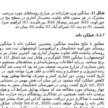
شکل 11
.
میانگین وزن هزاردانه در مزارع روستاهای مورد بررسی. 
بلسبنه، S1: ده بنه، S2: نصراله آباد، S3: بنکده، S4: میان ده.
3-2-7. عملکرد دانه
روستای جورکویه خشکبیجار و ابراهیم‌سرا کوچصفهان ثبت شد. روستا
روستای بیان­شده فاقد تفاوت معنی­دار آماری بود. کمترین مقدار نی
کوچصفهان 
برنج می­باشد، بر پایه اطلاعات پرسش‌نامه‌ای و مشاهده­ای مستقیم 
پایین بسیاری از مزارع مدیریت ضعیف مزرعه بود که سبب شد گیاه 
زنده (نیتروژن و خشکی) و زنده (آفات و علف هرز) مواجه شود. در مز
تاریخ کشت زودتر، دور آبیاری کمتر و مصرف نهاده‌ها به­طور بهینه 
کاهش عملکرد گیاه می­شود. در این میان آب نقش مهمی در دست­یابی به بیش
al.,
2021). تاریخ کشت زودتر در شهرستان خشکبیجار منجر به بیش
چهار روستای مورد مطالعه شد که می­تواند به­دلیل شرایط آب و هوای
پر­شدن دانه باشد. همچنین، در نشاکاری زودهنگام درجه حرارت من
مقایسه با نشاکاری دیرتر دریافت می­شود که این امر تعداد بیشتر خوش
بالاتر دانه را به­دنبال خواهد داشت (Avijit Sen
et al.,
2020). عم
شهرستان خشکبیجار منجر به دست­یابی به بیشترین کارایی مصرف آب