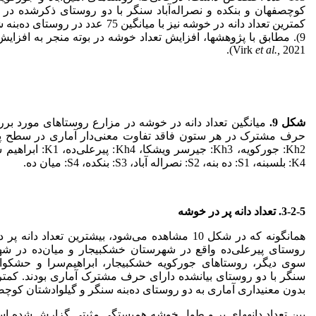
کوچصفهان و بنکده و نصراله‌آباد سنگر با دو روستای ذکرشده در
کمترین تعداد دانه در خوشه نیز با میان
Virk
et al.,
2021).
شکل 9
.
میانگین تعداد دانه در خوشه در مزارع روستاهای مورد برر
K4: بلسبنه، S1: ده بنه، S2: نصراله آباد، S3: بنکده، S4: میان ده.
3-2-5. تعداد دانه پر در خوشه
روستای پیر‌علی‌ده واقع در شهرستان خشکبیجار و میان‌ده در 
سوی دیگر، روستاهای جورکویه خشکبیجار، ابراهیم‌سرا و حشکوا ک
بدون معنی­داری آماری به دو روستای ده‌بنه سنگر و گیلوادشتان کوچ
بین تعداد دانه­های پر و طول خوشه همبستگی مثبتی گزارش شده است (ukdar