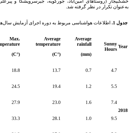
خشکبیجار (روستاهای امین‌آباد، جورکویه، جیرسرویشکا و پیرعل
به‌عنوان تکرار در نظر گرفته شد.
جدول
1.
اطلاعات هواشناسی مربوط به دوره اجرای آزمایش سال‌های 1397-8
Max.
Average
Average
Sunny
mperature
temperature
rainfall
Year
Hours
(°C)
(°C)
(mm)
18.8
13.7
0.7
4.7
24.5
19.4
1.2
5.5
27.9
23.0
1.6
7.4
2018
33.3
28.1
1.0
9.5