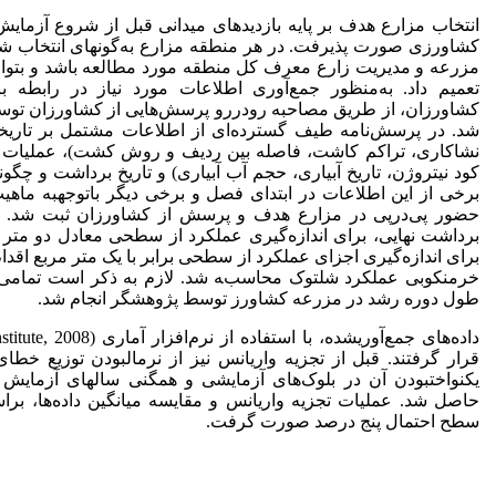
انتخاب مزارع هدف بر پایه بازدیدهای میدانی قبل از شروع آزمای
کشاورزی صورت پذیرفت. در هر منطقه مزارع به‌گونه­ای انتخاب ش
مزرعه و مدیریت زارع معرف کل منطقه مورد مطالعه باشد و بتوان ن
تعمیم داد. به‌منظور جمع‌آوری اطلاعات مورد نیاز در رابطه
کشاورزان، از طریق مصاحبه رو‌‌­در­‌رو پرسش‌هایی از کشاورزان ت
شد. در پرسش‌نامه طیف گسترده‌ای از اطلاعات مشتمل بر تاریخ
نشاکاری، تراکم کاشت، فاصله بین ردیف و روش کشت)، عملیات 
کود نیتروژن، تاریخ آبیاری، حجم آب آبیاری) و تاریخ برداشت و چ
برخی از این اطلاعات در ابتدای فصل و برخی دیگر با­توجه­به ماهی
حضور پی‌در‌پی در مزارع هدف و پرسش از کشاورزان ثبت شد. د
برداشت نهایی، برای اندازه‌گیری عملکرد از سطحی معادل دو متر
برای اندازه‌گیری اجزای عملکرد از سطحی برابر با یک متر مربع اقدام
خرمن­کوبی عملکرد شلتوک محاسبه شد. لازم به ذکر است تمامی اندا
طول دوره رشد در مزرعه کشاورز توسط پژوهشگر انجام شد.
قرار گرفتند. قبل از تجزیه واریانس نیز از نرمال­بودن توزیع خطا
یکنواخت­بودن آن در بلوک‌­های آزمایشی و همگنی سال­های آزمای
حاصل شد. عملیات تجزیه واریانس و مقایسه میانگین داده‌ها، براس
سطح احتمال پنج درصد صورت گرفت.