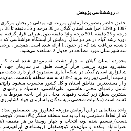
روش
شناسی پژوهش
تحقیق حاضر به‌صورت آزمایش مزرعه‌ای- میدانی در بخش مرکزی س
درجه و 25 دقیقه تا 50 درجه و 34 دقیقه طول شرقی
دوره رشد گیاه در هر دو سال آزمایش از ایستگاه هواشناسی که د
داشت، دریافت شد که در جدول 1 ارائه شده است.
سه شهرستان مورد مطالعه در جدول 2 مشاهده می‌شود.
محدوده استان گیلان به چهار دشت تقسیم‌بندی شده است که
شالیزاری استان گیلان در شبکه آبیاری سفیدرود قرار دارد. دشت م
و شیب اراضی (وزارت نیرو، 1392)، به سه منطقه
و از مستعدترین مناطق استان و کل کشور محسوب می­شود. رایج‌تری
شامل رقم­های محلی: هاشمی، علی‌کاظمی، دم‌سیاه و رقم­های اص
کشت است (مکاتبات شخصی نویسندگان با سازمان جهاد کشاورزی)
دست) تقسیم شده بود، انتخاب و چهار روستا در هر منطقه (شه
نصراله‌آباد، بنکده و میان‌ده)، کوچصفهان (روستاهای ابراهیم‌سرا