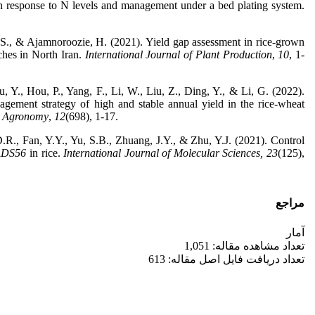
 response to N levels and management under a bed plating system.
 S., & Ajamnoroozie, H. (2021). Yield gap assessment in rice-grown
hes in North Iran.
International Journal of Plant Production
,
10
, 1-
, Y., Hou, P., Yang, F., Li, W., Liu, Z., Ding, Y., & Li, G. (2022).
agement strategy of high and stable annual yield in the rice-wheat
.
Agronomy
,
12
(698), 1-17.
R., Fan, Y.Y., Yu, S.B., Zhuang, J.Y., & Zhu, Y.J. (2021). Control
DS56
in rice.
International Journal of Molecular Sciences,
23
(125),
مراجع
آمار
تعداد مشاهده مقاله: 1,051
تعداد دریافت فایل اصل مقاله: 613