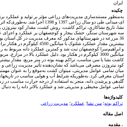
ایران
چکیده
به‌منظور مستند‌سازی مدیریت‌های زراعی مؤثر بر تولید و عملکرد بر
­ای-میدانی طی دو سال زراعی 1397 و 1398 ا
نشا، تاریخ نشا‌کاری، تراکم کاشت، روش کشت، مقدار کود نیتروژن 
سه شهرستان سنگر، خشک بیجار و کوچصفهان بر عملکرد و اجزای عملک
36 مزرعه در شهرستان­های مذکور که معرف مدیریت در کل استان بودن
بیشترین مقدار عملکرد شلتوک با میانگی
و ابراهیم‌سرا کوچصفهان ثبت شد و کمترین عملکرد دانه مربوط به ر
میانگین 3000 کیلوگرم در هکتار بود. دلیل عملکرد بالا در مزارع،
کاشت نشا با سن مناسب، تراکم بهینه بوته در متر مربع، مقدار بیشت
کود نیتروژن مصرفی می‌باشد که نشان‌دهنده تأثیر مدیریت زراعی و و
میان تمامی عوامل مدیریتی، می­توان کشت به‌موقع را به­ عنوان مهم­
استان معرفی کرد. به‌طوری­که شرایط آب و هوایی مناسب در تاریخ‏های 
گلدهی و پر­شدن دانه، منجر به استفاده از درجه حرارت مناسب در زمان
تمامی عوامل محیطی و مدیریتی شد و عملکرد بالاتر دانه را به ­دنبال
کلیدواژه‌ها
تراکم بوته
؛
سن نشا
؛
عملکرد
؛
مدیریت زراعی
اصل مقاله
. مقدمه