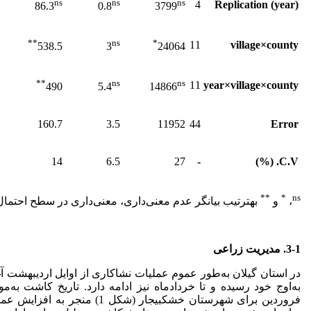
ns
ns
ns
4
Replication (year)
86.3
0.8
3799
**
ns
*
11
village×county
538.5
3
24064
**
ns
ns
11
year×village×county
490
5.4
14866
160.7
3.5
11952
44
Error
14
6.5
27
-
C.V. (%)
**
*
ns
،
‌و
به
ترتیب ‌بیانگر عدم معنی‌داری، معنی‌داری در سطح احتمال
3-1. مدیریت زراعی
در استان گیلان به‌طور عموم عملیات نشا‌کاری از اوایل اردیبهشت 
فروردین برای شهرستان خشکبیجار (شک