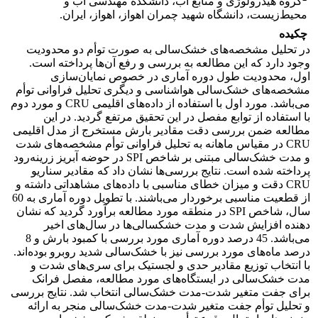
گروه هیدرولوژی و منابع آب، دانشکده مهندسی آب و
محیط‌زیست، دانشگاه شهید چمران اهواز، اهواز، ایران.
چکیده
در تحلیل مشخصه‌های خشک‌سالی به صورت توأم دو محدودیت
وجود دارد که این مطالعه به بررسی و رفع آن‌ها پرداخته است.
اول، محدودیت طول دوره آماری در خصوص نمایان‌سازی
مشخصه‌های خشک‌سالی هواشناسی و دیگری تحلیل فراوانی توأم
می‌باشد. مورد اول با استفاده از داده‌های اقلیمی CRU و مورد دوم
با استفاده از توابع مفصل در این تحقیق مرتفع گردید. در این
مطالعه ضمن بررسی دقت مقادیر بارش مستخرج از مدل اقلیمی
CRU در مقیاس ماهانه به تحلیل فراوانی توأم مشخصه‌های شدت
و مدت خشک‌سالی مبتنی بر شاخص SPI در حوضه آبریز زرینه‌رود
پرداخته شده است. نتایج بررسی‌ها نشان داد که مقادیر سناریو
CRU دقت و میزان خطای مناسبی با داده‌های مشاهداتی داشته و
از قطعیت مناسبی برخوردار می‌باشند. با تطویل دوره آماری به 60
سال، شاخص SPI در منطقه مورد مطالعه برآورد گردید که نشان
دهنده افزایش شدت و مدت خشکسالی‌ها در سال‌های اخیر
می‌باشد. 45 درصد دوره آماری مورد بررسی با کمبود بارش و 8
درصد ماه‌های مورد بررسی نیز با خشک‌سالی شدید روبرو بوده‌اند.
با انتخاب توزیع مقادیر حدی و لجستیک برای سری‌های شدت و
مدت خشک‌سالی در ایستگاه‌های مورد مطالعه، مفصل فرانک
برای جفت متغیر شدت-مدت خشک‌سالی انتخاب شد. نتایج بررسی
و تحلیل توأم جفت متغیر شدت-مدت خشک‌سالی منجر به ارائه