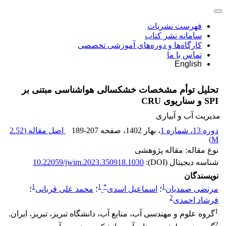
فهرست نشریات
سامانه نشر کتاب
کارگاه‌ها و دوره‌های آموزشی تخصصی
تماس با ما
English
تحلیل توأم مشخصات خشکسالی هواشناسی مبتنی بر
SPI و سناریوی CRU
مدیریت آب و آبیاری
دوره 13، شماره 1
، بهار 1402
، صفحه
189-207
اصل مقاله (
2.52
)
M
نوع مقاله: مقاله پژوهشی
شناسه دیجیتال (DOI):
10.22059/jwim.2023.350918.1030
نویسندگان
1
1
*
1
مرتضی صمدیان
؛
اسماعیل اسدی
؛
محمد علی قربانی
؛
2
فرشاد احمدی
1
گروه علوم و مهندسی آب، منابع آب، دانشگاه تبریز، تبریز، ایران.
2