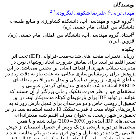
نویسندگان
2
*
1
مهدی ترابی
؛
علیرضا شکوهی لنگرودی
1
گروه علوم و مهندسی آب، دانشکده کشاورزی و منابع طبیعی،
دانشگاه بین المللی امام خمینی (ره)
2
استاد، گروه مهندسی آب، دانشگاه بین المللی امام خمینی (ره)،
قزوین، ایران
چکیده
ارزیابی تغییرات منحنی‌های شدت-مدت-فراوانی (IDF) تحت اثر
تغییر اقلیم در آینده برای نمایش ضرورت اتخاذ روشهای نوین در
مدیریت سیلاب شهری از اهداف اصلی این تحقیق می‌باشد. در این
پژوهش برای ریزمقیاس‌سازی مکانی، به علت نیاز به دقت زیاد در
مناطق شهری، از روش دینامیکی و مدل تغییر اقلیم منطقه‌ای
PRECIS استفاده شد. داده‌های مدل‌های گردش عمومی و
منطقه‌ای جو از نظر قدرت تفکیک زمانی بزرگتر از آن هستند که
بتوانند در تولید IDF برای بارش‌های کوتاه مدت بکار آیند. در این
تحقیق از روشی خاص و دو مرحله‌ای برای تبدیل بارش روزانه به
بارش‌های کوتاه مدت تا قدرت تفکیک 10 دقیقه استفاده شد. در این
تحقیق در شهر رشت، به عنوان معرف اقلیم شبه مدیترانه‌ای،
منحنی‌های IDF آینده دور (2070 – 2100) تولید شده و با همین
منحنی‌ها در دوره تاریخی نزدیک و پس از حصول اطمینان از جهش
اقلیمی رخ داده در دهه‌ اول و دوم قرن بیست و یکم مقایسه شدند.
نتایج نشان داد که برای رگبارهای با تداوم کوتاه مدت 10 الی 60