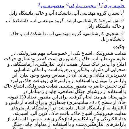
3
2
1
*
حلیمه پیری
؛
مجتبی مبارکی
؛
معصومه میر
1
دانشیار، گروه مهندسی آب، دانشکدۀ آب و خاک، دانشگاه زابل
2
دانش‏ آموختۀ کارشناسی ارشد، گروه مهندسی آب، دانشکدۀ آب
و خاک، دانشگاه زابل
3
دانشجوی کارشناسی، گروه مهندسی آب، دانشکدۀ آب و خاک،
دانشگاه زابل
چکیده
هدایت هیدرولیکی اشباع یکی از خصوصیات مهم هیدرولیکی در
علوم مرتبط با آب، خاک و کشاورزی است که در مدل‏سازی حرکت
املاح و آب در خاک بسیار اهمیت دارد. اندازه‏گیری آزمایشگاهی و
صحرایی آن دشوار، وقت‏گیر و پرهزینه است و امکان شناسایی
تغییرپذیری مکانی و زمانی آن در مقیاس وسیع وجود ندارد. این
پارامتر را می‏توان با استفاده از پارامترهای زودیافت خاک برآورد
کرد. تحقیق حاضر به‏ منظور پیش‏بینی هدایت هیدرولیکی اشباع خاک
با استفاده از روش‏های جنگل تصادفی، چاید و زمین‏آمار در
شهرستان هیرمند انجام گرفت. برای این منظور، تعداد 130 نمونه
خاک از سطح (0ـ 30 سانتی‏متری) جمع‏آوری و برای انجام آزمایش و
آنالیز‏ها، به آزمایشگاه انتقال داده شد. در آزمایشگاه پارامترهای
هدایت هیدرولیکی اشباع خاک، بافت خاک، کربن آلی، اسیدیته،
هدایت‏الکتریکی و کربنات‏کلسیم اندازه‏گیری شد. سپس با استفاده از
پارامترهای اندازه‏‏گیری‌شده و با استفاده از مدل‏های چاید، جنگل