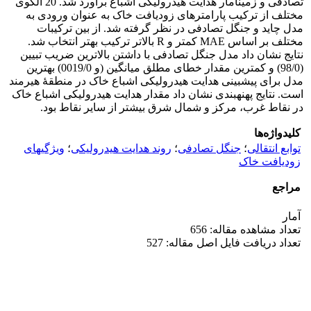
تصادفی و زمین‏آمار هدایت هیدرولیکی اشباع برآورد شد. 20 الگوی
مختلف از ترکیب پارامترهای زودیافت خاک به‏ عنوان ورودی به
مدل چاید و جنگل تصادفی در نظر گرفته شد. از بین ترکیبات
مختلف بر اساس MAE کمتر و R بالاتر ترکیب بهتر انتخاب شد.
نتایج نشان داد مدل جنگل تصادفی با داشتن بالاترین ضریب تبیین
(98/0) و کمترین مقدار خطای مطلق میانگین (و 0019/0) بهترین
مدل برای پیش‏بینی هدایت هیدرولیکی اشباع خاک در منطقۀ هیرمند
است. نتایج پهنه‏بندی نشان داد مقدار هدایت هیدرولیکی اشباع خاک
در نقاط غرب، مرکز و شمال شرق بیشتر از سایر نقاط بود.
کلیدواژه‌ها
توابع انتقالی
؛
جنگل تصادفی
؛
روند هدایت هیدرولیکی
؛
ویژگی‏های
زودیافت خاک
مراجع
آمار
تعداد مشاهده مقاله: 656
تعداد دریافت فایل اصل مقاله: 527