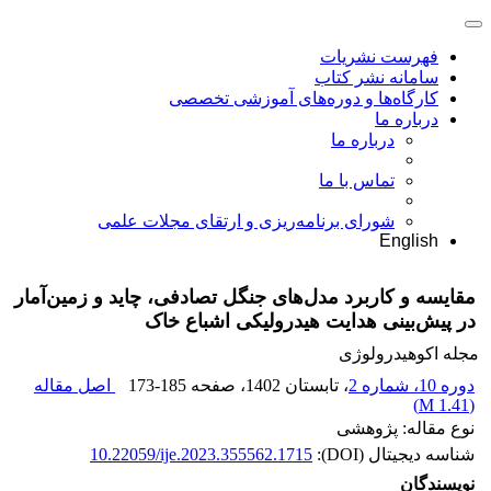
فهرست نشریات
سامانه نشر کتاب
کارگاه‌ها و دوره‌های آموزشی تخصصی
درباره ما
درباره ما
تماس با ما
شورای برنامه‌ریزی و ارتقای مجلات علمی
English
مقایسه و کاربرد مدل‌های جنگل تصادفی، چاید و زمین‌آمار
در پیش‌بینی هدایت ‏هیدرولیکی اشباع خاک
مجله اکوهیدرولوژی
دوره 10، شماره 2
، تابستان 1402
، صفحه
173-185
اصل مقاله
)
1.41 M
(
نوع مقاله: پژوهشی
شناسه دیجیتال (DOI):
10.22059/ije.2023.355562.1715
نویسندگان