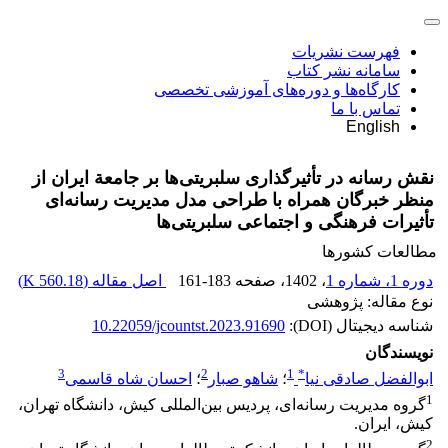
فهرست نشریات
سامانه نشر کتاب
کارگاه‌ها و دوره‌های آموزشی تخصصی
تماس با ما
English
نقش رسانه در تأثیرگذاری سلبریتی‌ها بر جامعة ایران از
منظر خبرگان همراه با طراحی مدل مدیریت رسانه‌ای
تأثیرات فرهنگی و اجتماعی سلبریتی‌ها
مطالعات کشورها
دوره 1، شماره 1
، 1402
، صفحه
161-183
اصل مقاله (
560.18 K
)
نوع مقاله: پژوهشی
شناسه دیجیتال (DOI):
10.22059/jcountst.2023.91690
نویسندگان
3
2
1
*
ابوالفضل صادقی نیا
؛
شاهو صبار
؛
احسان شاه قاسمی
1
گروه مدیریت رسانه‌ای، پردیس بین‌المللی کیش، دانشگاه تهران،
کیش، ایران.
2