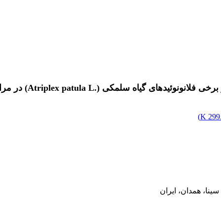
‏(‏Atriplex patula L.‎‏) در مراحل مختلف فنولوژیکی
)
299.
ینا، همدان، ایران