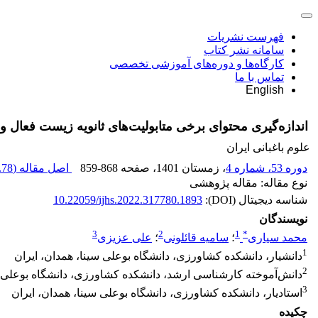
فهرست نشریات
سامانه نشر کتاب
کارگاه‌ها و دوره‌های آموزشی تخصصی
تماس با ما
English
اندازه‌گیری محتوای برخی متابولیت‌های ثانویه زیست فعال و برخی فلانونوئیدهای گیاه سلمکی ‏
علوم باغبانی ایران
دوره 53، شماره 4
، زمستان 1401
، صفحه
859-868
اصل مقاله (
78 K
نوع مقاله: مقاله پژوهشی
شناسه دیجیتال (DOI):
10.22059/ijhs.2022.317780.1893
نویسندگان
3
2
1
*
محمد سیاری
؛
سامیه قائلونی
؛
علی عزیزی
1
دانشیار، دانشکده کشاورزی، دانشگاه بوعلی سینا، همدان، ایران
2
دانش‌آموخته کارشناسی ارشد، دانشکده کشاورزی، دانشگاه بوعلی س
3
استادیار، دانشکده کشاورزی، دانشگاه بوعلی سینا، همدان، ایران
چکیده