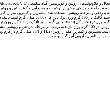
عال و فلاونوئیدهای روتین و کوئرستین گیاه سلمکی (
patula
Atriplex
شد. بیش­ترین و کمترین میزان فلاونوئید کل (05/88 و 89/35 میلی گرم روتین در 100 گرم وزن تا
بذر­دهی و رویشی (05/0 و 01/0 میلی‌گرم در گرم
ده از پتاسیل دارویی این گیاه بهره برد.