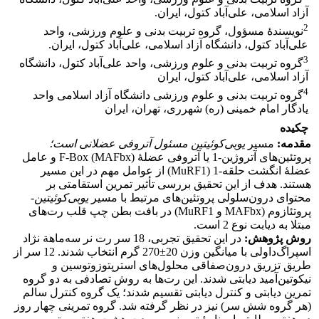
آزاد اسلامی، علی‌آباد کتول، ایران.
2
نویسندۀ مسؤول، گروه تربیت بدنی و علوم ورزشی، واحد
علی‌آباد کتول، دانشگاه آزاد اسلامی، علی‌آباد کتول، ایران.
3
گروه تربیت بدنی و علوم ورزشی، واحد علی‌آباد کتول، دانشگاه
آزاد اسلامی، علی‌آباد کتول، ایران
4
گروه تربیت بدنی و علوم ورزشی دانشگاه آزاد اسلامی واحد
یادگار امام خمینی (ره) شهرری، تهران، ایران
چکیده
مقدمه:
مسیر
یوبی‌کوئیتین مسئول آتروفی عضلانی
است؛
پروتئین‌های آتروژین-1 یا آتروفی عضلۀ F-Box (MAFbx) و عامل
عضلۀ انگشت حلقه‌-1 (MuRF1) از عوامل مهم در این مسیر
هستند. هدف از این تحقیق بررسی تأثیر تمرین استقامتی بر
محتوای درون‌سلولی پروتئین‌های مرتبط با مسیر
یوبی‌کوئیتین
-
ﭘﺮوﺗﺌﺎزوم (MAFbx و MuRF1) در بافت بطن چپ قلب رت‌های
مبتلا به دیابت نوع 2 است.
روش پژوهش:
در این تحقیق‌ تجربی، 18 سر رت نر سه‌ماهة نژاد
اسپراگ‌داولی با میانگین وزن 20±270 گرم انتخاب شدند. 12 سر از
طریق تزریق درون‌صفاقی محلول‌های استرپتوزوتوسین و
نیکوتین‌آمید دیابتی شدند. این رت‌ها به روش تصادفی به دو گروه
تمرین دیابتی و کنترل دیابتی تقسیم شدند؛ یک گروه کنترل سالم
(هر گروه شش سر) نیز در نظر گرفته شد. گروه تمرینی چهار روز