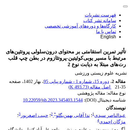
فهرست نشریات
سامانه نشر کتاب
کارگاه‌ها و دوره‌های آموزشی تخصصی
تماس با ما
English
تأثیر تمرین استقامتی بر محتوای درون‌سلولی پروتئین‌های
مرتبط با مسیر یوبی‌کوئیتین-ﭘﺮوﺗﺌﺎزوم در بطن چپ قلب
رت‌های مبتلا به دیابت نوع 2
نشریه علوم زیستی ورزشی
مقاله 2
،
دوره 15، شماره 1 - شماره پیاپی 95
، بهار 1402
، صفحه
21-35
اصل مقاله (
493.73 K
)
نوع مقاله: مقاله پژوهشی
شناسه دیجیتال (DOI):
10.22059/jsb.2023.345403.1544
نویسندگان
3
2
*
1
عبدالناصر سیدی
؛
ندا آقایی بهمن‌بگلو
؛
حبیب اصغرپور
؛
4
مژگان احمدی
1
گروه تربیت بدنی و علوم ورزشی، واحد علی‌آباد کتول، دانشگاه