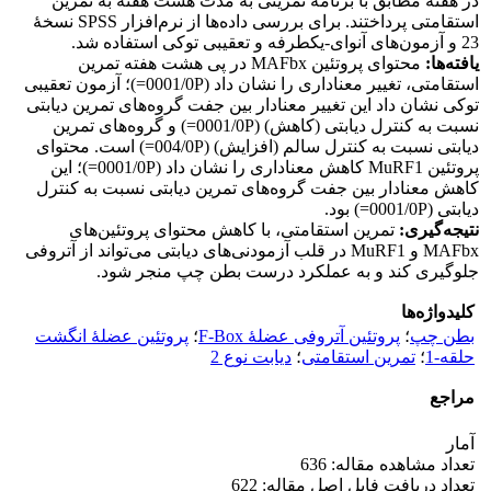
در هفته مطابق با برنامۀ تمرینی به مدت هشت هفته به تمرین
استقامتی پرداختند. برای بررسی داده‌ها از نرم‌افزار SPSS نسخۀ
23 و آزمون‌های آنوای-یکطرفه و تعقیبی توکی استفاده‏ شد.
یافته‌ها:
محتوای پروتئین MAFbx در پی هشت هفته تمرین
استقامتی، تغییر معنا‌داری را نشان داد (0001/0P=)؛ آزمون تعقیبی
توکی نشان داد این تغییر معنا‌دار بین جفت گروه‌های تمرین دیابتی
نسبت به کنترل دیابتی (کاهش) (0001/0P=) و گروه‌های تمرین
دیابتی نسبت به کنترل سالم (افزایش) (004/0P=) است. محتوای
پروتئین MuRF1 کاهش معنا‌داری را نشان داد (0001/0P=)؛ این
کاهش معنا‌دار بین جفت گروه‌های تمرین دیابتی نسبت به کنترل
دیابتی (0001/0P=) بود.
نتیجه‌گیری:
تمرین استقامتی، با کاهش محتوای پروتئین‌های
MAFbx و MuRF1 در قلب آزمودنی‌های دیابتی می‌تواند از آتروفی
جلوگیری کند و به عملکرد درست بطن چپ منجر شود.
کلیدواژه‌ها
بطن چپ
؛
پروتئین آتروفی عضلۀ F-Box
؛
پروتئین عضلۀ انگشت
حلقه‌-1
؛
تمرین استقامتی
؛
دیابت نوع 2
مراجع
آمار
تعداد مشاهده مقاله: 636
تعداد دریافت فایل اصل مقاله: 622