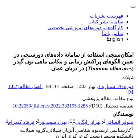
فهرست نشریات
سامانه نشر کتاب
کارگاه‌ها و دوره‌های آموزشی تخصصی
تماس با ما
English
امکان‌سنجی استفاده از سامانة داده‌های دورسنجی در
تعیین الگوهای پراکنش زمانی و مکانی ماهی تون گیدر
(
Thunnus albacares
) در دریای عمان
شیلات
دوره 76، شماره 1
، بهار 1402
، صفحه
89-101
اصل مقاله (
1.02
)
M
نوع مقاله: مقاله پژوهشی
شناسه دیجیتال (DOI):
10.22059/jfisheries.2022.332195.1285
نویسندگان
4
3
2
*
1
نیلوفر انصافی
؛
بهزاد رایگانی
؛
بهزاد سعیدپور
؛
فرهاد کیمرام
1
کارشناسی ارشدبوم شناسی آبزیان شیلاتی،گروه شیلات،
دانشکده محیط زیست کرج، کرج، ایران