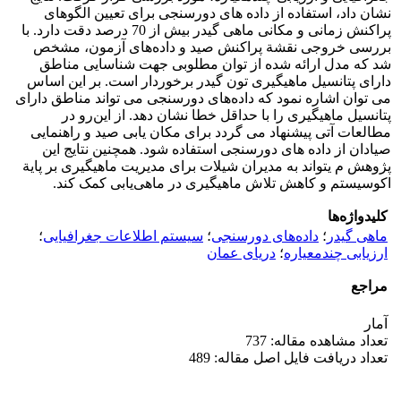
نشان داد، استفاده از داده ­های دورسنجی برای تعیین الگوهای
پراکنش زمانی و مکانی ماهی گیدر بیش از 70 درصد دقت دارد. با
بررسی خروجی نقشة پراکنش صید و داده‌های آزمون، مشخص
شد که مدل ارائه شده از توان مطلوبی جهت شناسایی مناطق
دارای پتانسیل ماهیگیری تون گیدر برخوردار است. بر این اساس
می­ توان اشاره نمود که داده‌های دورسنجی می تواند مناطق دارای
پتانسیل ماهیگیری را با حداقل خطا نشان دهد. از این‌رو در
مطالعات آتی پیشنهاد می­ گردد برای مکان‌ یابی صید و راهنمایی
صیادان از داده­ های دورسنجی استفاده شود. همچنین نتایج این
پژوهش م ی­تواند به مدیران شیلات برای مدیریت ماهیگیری بر پایة
اکوسیستم و کاهش تلاش ماهیگیری در ماهی‌یابی کمک ­کند.
کلیدواژه‌ها
ماهی گیدر
؛
داده‌های دورسنجی
؛
سیستم اطلاعات جغرافیایی
؛
ارزیابی چند‌معیاره
؛
دریای عمان
مراجع
آمار
تعداد مشاهده مقاله: 737
تعداد دریافت فایل اصل مقاله: 489