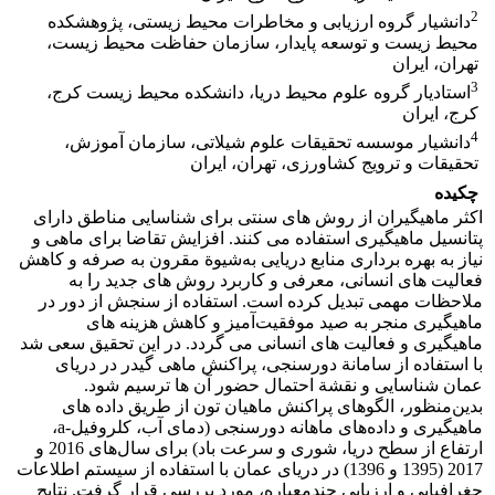
2
دانشیار گروه ارزیابی و مخاطرات محیط زیستی، پژوهشکده
محیط زیست و توسعه پایدار، سازمان حفاظت محیط زیست،
تهران، ایران
3
استادیار گروه علوم محیط دریا، دانشکده محیط زیست کرج،
کرج، ایران
4
دانشیار موسسه تحقیقات علوم شیلاتی، سازمان آموزش،
تحقیقات و ترویج کشاورزی، تهران، ایران
چکیده
اکثر ماهیگیران از روش­ های سنتی برای شناسایی مناطق دارای
پتانسیل ماهیگیری استفاده می ­کنند. افزایش تقاضا برای ماهی و
نیاز به بهره­ برداری منابع دریایی به‌شیوة مقرون به صرفه و کاهش
فعالیت­ های انسانی، معرفی و کاربرد روش­ های جدید را به
ملاحظات مهمی تبدیل کرده است. استفاده از سنجش از دور در
ماهیگیری منجر به صید موفقیت‌آمیز و کاهش هزینه­ های
ماهیگیری و فعالیت­ های انسانی می­ گردد. در این تحقیق سعی شد
با استفاده از سامانة دورسنجی، پراکنش ماهی­ گیدر در دریای
عمان شناسایی و نقشة احتمال حضور آن ­ها ترسیم شود.
بدین‌منظور، الگوهای پراکنش ماهیان تون از طریق داده ­های
ماهیگیری و داده‌های ماهانه دورسنجی (دمای آب، کلروفیل-a،
ارتفاع از سطح دریا، شوری و سرعت باد) برای سال‌های 2016 و
2017 (1395 و 1396) در دریای عمان با استفاده از سیستم اطلاعات
جغرافیایی و ارزیابی چند‌معیاره، مورد بررسی قرار گرفت. نتایج