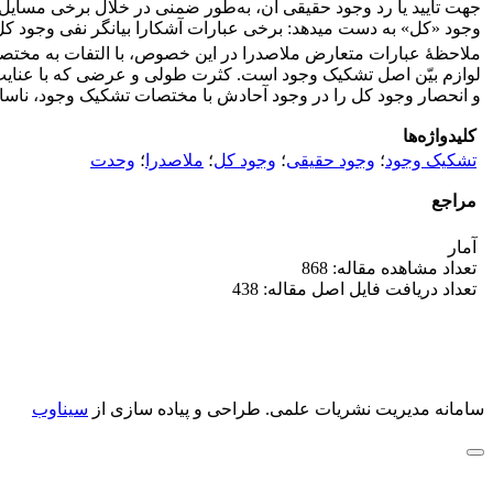
جهت تأیید یا رد وجود حقیقی آن، به‌طور ضمنی در خلال برخی مسایل 
وجود «کل» به دست می
دهد: برخی عبارات آشکارا بیانگر نفی وجود کل
ملاحظۀ عبارات متعارض ملاصدرا در این خصوص، با التفات به مختصات 
لوازم بیّن اصل تشکیک وجود است. کثرت طولی و عرضی که با عنایت
و انحصار وجود کل را در وجود آحادش با مختصات تشکیک وجود، ناساز
کلیدواژه‌ها
تشکیک وجود
؛
وجود حقیقی
؛
وجود کل
؛
ملاصدرا
؛
وحدت
مراجع
آمار
تعداد مشاهده مقاله: 868
تعداد دریافت فایل اصل مقاله: 438
سامانه مدیریت نشریات علمی.
طراحی و پیاده سازی از
سیناوب