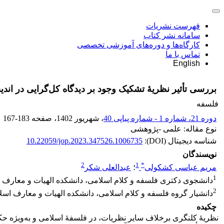
فهرست نشریات
سامانه نشر کتاب
کارگاه‌ها و دوره‌های آموزشی تخصصی
تماس با ما
English
بررسی تأثیر نظریۀ تشکیک وجود بر دیدگاه کل‌گرایی در اندی
فلسفه
دوره 21، شماره 1 - شماره پیاپی 40
، شهریور 1402
، صفحه
167-183
نوع مقاله: علمی -پژوهشی
شناسه دیجیتال (DOI):
10.22059/jop.2023.347526.1006735
نویسندگان
2
1
*
مریم عباسی کشکولی
؛
عبدالعلی شکر
1
دانشجوی دکتری فلسفه و کلام اسلامی، دانشکده الهیات و معارف اس
2
دانشیار گروه فلسفه و کلام اسلامی، دانشکده الهیات و معارف اسلا
چکیده
نظریۀ کل­نگری برخلاف سایر نظریات، در فلسفۀ اسلامی و به‌ویژه حکم