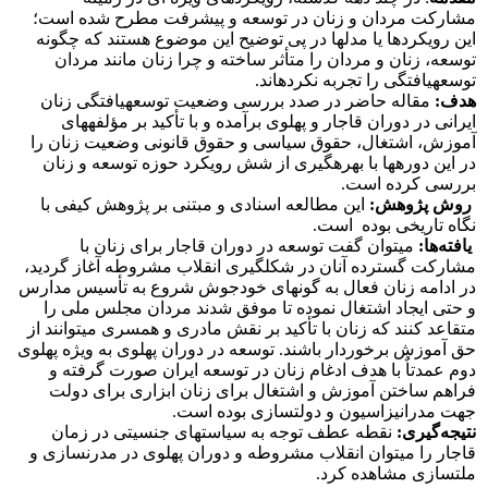
مشارکت مردان و زنان در توسعه و پیشرفت مطرح شده است؛
این رویکردها یا مدل­ها در پی توضیح این موضوع هستند که چگونه
توسعه، زنان و مردان را متأثر ساخته و چرا زنان مانند مردان
توسعه­یافتگی را تجربه نکرده­اند.
هدف
:
مقاله حاضر در صدد بررسی وضعیت توسعه­یافتگی زنان
ایرانی در دوران قاجار و پهلوی برآمده و با تأکید بر مؤلفه­های
آموزش، اشتغال، حقوق سیاسی و حقوق قانونی وضعیت زنان را
در این دوره­ها با بهره­گیری از شش رویکرد حوزه توسعه و زنان
بررسی کرده است.
روش پژوهش
:
این مطالعه اسنادی و مبتنی بر پژوهش کیفی با
نگاه تاریخی بوده است.
یافته‌ها
:
می­توان گفت توسعه در دوران قاجار برای زنان با
مشارکت گسترده آنان در شکل­گیری انقلاب مشروطه آغاز گردید،
در ادامه زنان فعال به گونه­ای خودجوش شروع به تأسیس مدارس
و حتی ایجاد اشتغال نموده تا موفق شدند مردان مجلس ملی را
متقاعد کنند که زنان با تأکید بر نقش مادری و همسری می­توانند از
حق آموزش برخوردار باشند. توسعه در دوران پهلوی به ویژه پهلوی
دوم عمدتاٌ با هدف ادغام زنان در توسعه ایران صورت گرفته و
فراهم ساختن آموزش و اشتغال برای زنان ابزاری برای دولت
جهت مدرانیزاسیون و دولت­سازی بوده است.
نتیجه‌گیری
:
نقطه عطف توجه به سیاستهای جنسیتی در زمان
قاجار را می­توان انقلاب مشروطه و دوران پهلوی در مدرن­سازی و
ملت­سازی مشاهده کرد.