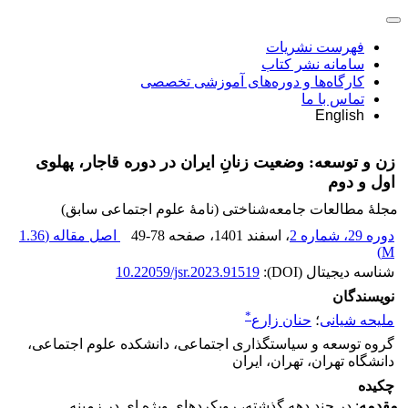
فهرست نشریات
سامانه نشر کتاب
کارگاه‌ها و دوره‌های آموزشی تخصصی
تماس با ما
English
زن و توسعه: وضعیت زنانِ ایران در دوره قاجار، پهلوی
اول و دوم
مجلۀ مطالعات جامعه‌شناختی (نامۀ علوم اجتماعی سابق)
دوره 29، شماره 2
، اسفند 1401
، صفحه
49-78
اصل مقاله (
1.36
)
M
شناسه دیجیتال (DOI):
10.22059/jsr.2023.91519
نویسندگان
*
ملیحه شیانی
؛
حنان زارع
گروه توسعه و سیاستگذاری اجتماعی، دانشکده علوم اجتماعی،
دانشگاه تهران، تهران، ایران
چکیده
مقدمه
: در چند دهه گذشته، رویکردهای ویژه ای در زمینه