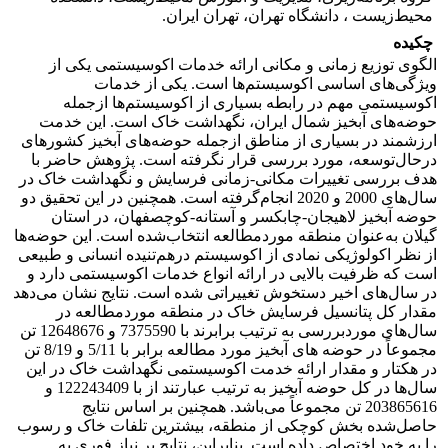
محیط‌زیست ، دانشگاه تهران، تهران ایران.
چکیده
الگوی توزیع زمانی و مکانی ارائه خدمات اکوسیستمی یکی از
ویژگی‌های اساسی اکوسیستم‌ها است. یکی از خدمات
اکوسیستمی مهم در رابطه بسیاری از اکوسیستم‌ها ازجمله
حوضه‌های آبخیز شمال ایران، نگهداشت خاک است. این خدمت
ارزشمند در بسیاری از مناطق ازجمله حوضه‌های آبخیز کشورهای
درحال‌توسعه، مورد بررسی قرار نگرفته است. پژوهش حاضر با
هدف بررسی تغییرات مکانی-زمانی فرسایش و نگهداشت خاک در
سال‌های 2000 و 2020 انجام‌گرفته است. همچنین در این تحقیق دو
حوضه آبخیز لاهیجان-چابکسر و آستانه-کوچصفهان، در استان
گیلان به‌عنوان منطقه موردمطالعه انتخاب‌شده است. این حوضه‌ها
از نظر اکولوژیکی نمادی از اکوسیستم درهم‌تنیده انسانی و طبیعی
است که ظرفیت بالایی در ارائه انواع خدمات اکوسیستمی دارد و
در سال‌های اخیر دستخوش تغییراتی شده است. نتایج نشان می‌دهد
مقدار کل پتانسیل فرسایش خاک در منطقه موردمطالعه در
سال‌های موردبررسی به ترتیب برابرند با 7375590 و 12648676 تن
مجموعاً در حوضه های آبخیز مورد مطالعه برابر با 5/11 و 8/19 تن
در هکتار و مقدار ارائه خدمت اکوسیستمی نگهداشت خاک در این
سال‌ها در کل حوضه آبخیز به ترتیب عبارتند از با 122243409 و
203865616 تن مجموعاً می‌باشد. همچنین بر اساس نتایج
حاصل‌شده بخش کوچکی از منطقه، بیشترین تلفات خاک و رسوب
را به خود اختصاص داده‌ است. بنابراین، نتایج بر نیاز فوری به