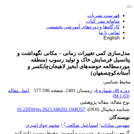
فهرست نشریات
سامانه نشر کتاب
کارگاه‌ها و دوره‌های آموزشی تخصصی
تماس با ما
English
مدل‌سازی کمی تغییرات زمانی – مکانی نگهداشت و
پتانسیل فرسایش خاک و تولید رسوب (منطقه
موردمطالعه حوضه‌های آبخیز لاهیجان‌چابکسر و
آستانه‌کوچصفهان)
محیط شناسی
دوره 48، شماره 4
، زمستان 1401
، صفحه
577-596
اصل مقاله
)
1.63 M
(
نوع مقاله: مقاله پژوهشی
شناسه دیجیتال (DOI):
10.22059/jes.2023.348202.1008357
نویسندگان
*
مهدیس سادات
؛
اسماعیل صالحی
؛
محمد جواد امیری
گروه برنامه‌ریزی، مدیریت و آموزش محیط‌زیست، دانشکده