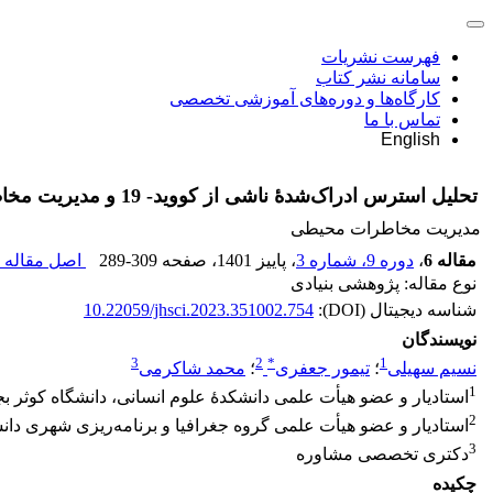
فهرست نشریات
سامانه نشر کتاب
کارگاه‌ها و دوره‌های آموزشی تخصصی
تماس با ما
English
تحلیل استرس ادراک‌شدۀ ناشی از کووید- 19 و مدیریت مخاطرات آن از طریق تنظیم هیجان و جهت‌گیری مذهبی
مدیریت مخاطرات محیطی
مقاله 6
،
دوره 9، شماره 3
، پاییز 1401
، صفحه
289-309
اصل مقاله (
نوع مقاله: پژوهشی بنیادی
شناسه دیجیتال (DOI):
10.22059/jhsci.2023.351002.754
نویسندگان
3
2
*
1
نسیم سهیلی
؛
تیمور جعفری
؛
محمد شاکرمی
1
استادیار و عضو هیأت علمی دانشکدۀ علوم انسانی، دانشگاه کوثر بج
2
استادیار و عضو هیأت علمی گروه جغرافیا و برنامه‌ریزی شهری دانش
3
دکتری تخصصی مشاوره
چکیده