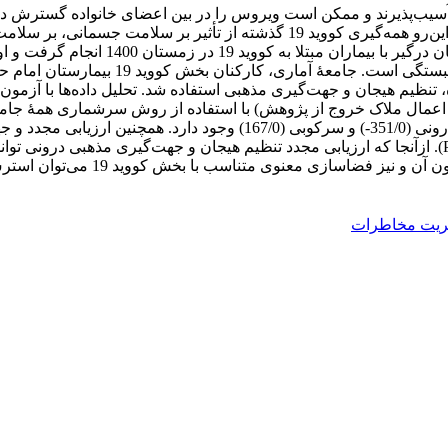
اس نزدیک با بیماران کووید 19 در برابر عفونت آسیب‌پذیرند و ممکن است ویروس را در بین اعض
خستگی، اضطراب و افسردگی را در کادر درمان افزایش می‌دهد. از این‌رو همه‌گیری 
استرس ادراک‌شده از طریق تنظیم هیجان و ج
 تنظیم هیجان و جهت‌گیری مذهبی استفاده شد. تحلیل داده‌ها با آزمون 
گرفت. داده‌های پژوهشی از بررسی 221 نفر (پس از اعمال ملاک خروج از پژوهش) با استفاده از
بین استرس ادراک‌شده با ارزیابی مجدد (293/0-)، جهت‌گیری مذهبی درونی (1/0
متناسب با بخش کووید 19 می‌توان استرس ادراک‌شدۀ کارکنان را کاهش داد.
ریت مخاطرات