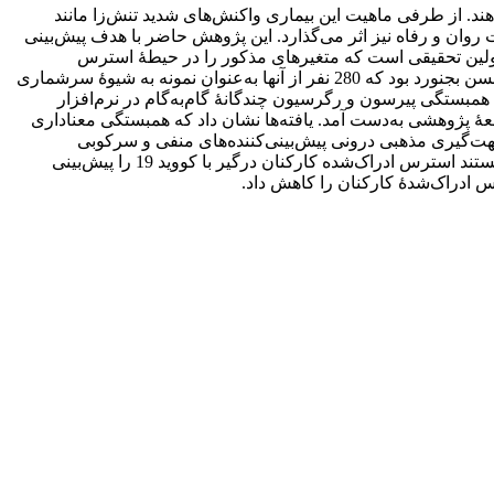
ای خانواده گسترش دهند. از طرفی ماهیت این بیماری واکنش‌های شدید تنش‌زا مانند
کووید 19 گذشته از تأثیر بر سلامت جسمانی، بر سلامت روان و رفاه نیز اثر می‌گذارد. این پژوهش حاضر با هدف پیش‌بینی
هت‌گیری مذهبی کارکنان درگیر با بیماران مبتلا به کووید 19 در زمستان 1400 انجام گرفت و اولین تحقیقی است که متغیرهای مذکور را در حیطۀ استرس
ادراک‌شدۀ ناشی از کرونا در کادر درمان می‌سنجد. پژوهش از نوع همبستگی است. جامعۀ آماری، کارکنان بخش کووید 19 بیمارستان امام حسن بجنورد بود که 280 نفر از آنها به‌عنوان نمونه به شیوۀ سرشماری
همبستگی پیرسون و رگرسیون چندگانۀ گام‌به‌گام در نرم‌افزار
 روش سرشماری همۀ جامعۀ پژوهشی به‌دست آمد. یافته‌ها نشان داد که همبستگی معناداری
35-) و سرکوبی (167/0) وجود دارد. همچنین ارزیابی مجدد و جهت‌گیری مذهبی درونی پیش‌بینی‌کننده‌های منفی و سرکوبی
پیش‌بینی‌کنندۀ مثبت استرس ادراک‌شده است (237/0 = R2 و 01/0 > P). ازآنجا که ارزیابی مجدد تنظیم هیجان و جهت‌گیری مذهبی درونی توانستند استرس ادراک‌شده کارکنان درگیر با کووید 19 را پیش‌بینی