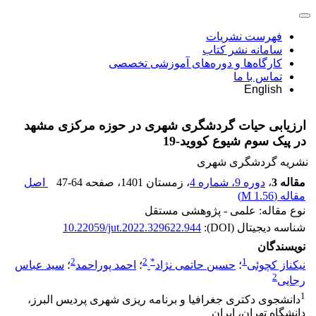
فهرست نشریات
سامانه نشر کتاب
کارگاه‌ها و دوره‌های آموزشی تخصصی
تماس با ما
English
ارزیابی حیات گردشگری شهری در حوزه مرکزی مشهد
در پیک سوم شیوع کووید-19
نشریه گردشگری شهری
مقاله 3
،
دوره 9، شماره 4
، زمستان 1401
، صفحه
47-64
اصل
مقاله (
1.56 M
)
نوع مقاله: علمی - پژوهشی مستقل
شناسه دیجیتال (DOI):
10.22059/jut.2022.329622.944
نویسندگان
2
2
*
1
نیکناز کچوئی
؛
حسین حاتمی نژاد
؛
احمد پوراحمد
؛
سید عباس
2
رجایی
1
دانشجوی دکتری جغرافیا و برنامه ریزی شهری پردیس البرز،
دانشگاه تهران، ایران