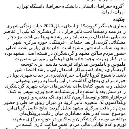
2
گروه جغرافیای انسانی، دانشکده جغرافیا، دانشگاه تهران،
تهران، ایران
چکیده
بیماری همه‌گیر کووید-19 از ابتدای سال 2020 حیات زندگی شهری
را در همه زمینه‌ها تحت تأثیر قرار داد. گردشگری که یکی از عناصر
دستیابی به اهداف توسعه پایدار در رشد شهرها می‌باشد، نیز دچار
مشکلاتی گردید. از بعد اجتماعی- فرهنگی، حوزه مرکزی شهر
مشهد، شناسنامه شهر مشهد است. جاذبه‌های زیارتی نقطه اصلی
حضور مردم ساکن مشهد و گردشگران در هسته اصلی مشهد بوده
و در کنار زیارت، وجود جاذبه‌های فرهنگی و میراثی به‌صورت
ملموس و ناملموس می‌تواند فرصت مناسبی برای توسعه
گردشگری، ایجاد کسب‌وکار، اشتغال‌زایی و رشد اقتصاد شهر
باشد. با شیوع کرونا تأثیرات جبران‌ناپذیری بر حیات شهری پویا در
حوزه مرکزی به‌جای گذاشت. در این راستا به روش توصیفی-
تحلیلی و به شیوه کتابخانه‌ای، شاخص‌های حیات شهری گردشگری
را در شش بعد با استفاده از پرسشنامه جمع‌آوری، سپس به کمک
نرم‌افزار spss و توسط آزمون کای‌دوی تک متغیره و آزمون
ویلکاکسون تک متغیره، تأثیر کرونا در میزان رونق حداقلی و حضور
مردم در بافت مرکزی مشهد تحلیل گردید. نتایج حاصل گویای این
موضوع است که رابطه معناداری میان رعایت پروتکل‌های
بهداشتی توسط گردشگران و ساکنین در حوزه مرکزی مشهد،
تورم و عدم توانایی مالی مردم، تغییر ساعت کاری کسبه در