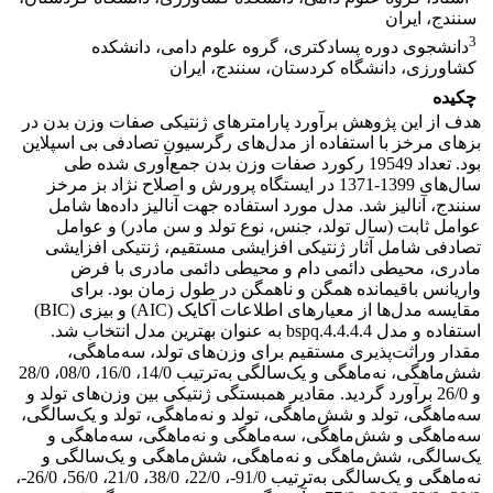
سنندج، ایران
3
دانشجوی دوره پسادکتری، گروه علوم دامی، دانشکده
کشاورزی، دانشگاه کردستان، سنندج، ایران
چکیده
هدف از این پژوهش برآورد پارامترهای ژنتیکی صفات وزن بدن در
بزهای مرخز با استفاده از مدل‌های رگرسیون تصادفی بی اسپلاین
بود. تعداد 19549 رکورد صفات وزن بدن جمع‌آوری شده طی
سال‌های 1399-1371 در ایستگاه پرورش و اصلاح نژاد بز مرخز
سنندج، آنالیز شد. مدل مورد استفاده جهت آنالیز داده‌ها شامل
عوامل ثابت (سال تولد، جنس، نوع تولد و سن مادر) و عوامل
تصادفی شامل آثار ژنتیکی افزایشی مستقیم، ژنتیکی افزایشی
مادری، محیطی دائمی دام و محیطی دائمی مادری با فرض
واریانس باقیمانده همگن و ناهمگن در طول زمان بود. برای
مقایسه مدل‌ها از معیارهای اطلاعات آکایک (AIC) و بیزی (BIC)
استفاده و مدل bspq.4.4.4.4 به عنوان بهترین مدل انتخاب شد.
مقدار وراثت‌پذیری مستقیم برای وزن‌های تولد، سه‌ماهگی،
شش‌ماهگی، نه‌ماهگی و یک‌سالگی به‌ترتیب 14/0، 16/0، 08/0، 28/0
و 26/0 برآورد گردید. مقادیر همبستگی ژنتیکی بین وزن‌های تولد و
سه‌ماهگی، تولد و شش‌ماهگی، تولد و نه‌ماهگی، تولد و یک‌سالگی،
سه‌ماهگی و شش‌ماهگی، سه‌ماهگی و نه‌ماهگی، سه‌ماهگی و
یک‌سالگی، شش‌ماهگی و نه‌ماهگی، شش‌ماهگی و یک‌سالگی و
نه‌ماهگی و یک‌سالگی به‌ترتیب 91/0-، 22/0، 38/0، 21/0، 56/0، 26/0-،