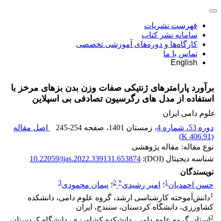
فهرست نشریات
سامانه نشر کتاب
کارگاه‌ها و دوره‌های آموزشی تخصصی
تماس با ما
English
برآورد پارامترهای ژنتیکی صفات وزن بدن بزهای مرخز با
استفاده از مدل های رگرسیون تصادفی ‏بی اسپلاین ‏
علوم دامی ایران
دوره 53، شماره 4
، زمستان 1401
، صفحه
245-254
اصل مقاله
)
406.91 K
(
نوع مقاله: مقاله پژوهشی
شناسه دیجیتال (DOI):
10.22059/ijas.2022.339131.653874
نویسندگان
3
2
*
1
حسن احمدیان
؛
امیر رشیدی
؛
پیمان محمودی
1
دانش‌آموخته کارشناسی ارشد، گروه علوم دامی، دانشکده
کشاورزی، دانشگاه کردستان، ‏سنندج، ایران
2
استاد، گروه علوم دامی، دانشکده کشاورزی، دانشگاه کردستان،